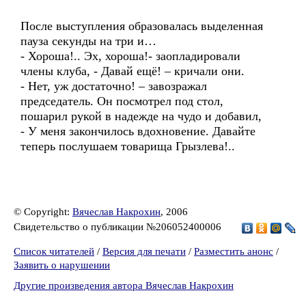
После выступления образовалась выделенная
пауза секунды на три и…
- Хороша!.. Эх, хороша!- заопладировали
члены клуба, - Давай ещё! – кричали они.
- Нет, уж достаточно! – завозражал
председатель. Он посмотрел под стол,
пошарил рукой в надежде на чудо и добавил,
- У меня закончилось вдохновение. Давайте
теперь послушаем товарища Грызлева!..
© Copyright:
Вячеслав Накрохин
, 2006
Свидетельство о публикации №206052400006
Список читателей
/
Версия для печати
/
Разместить анонс
/
Заявить о нарушении
Другие произведения автора Вячеслав Накрохин