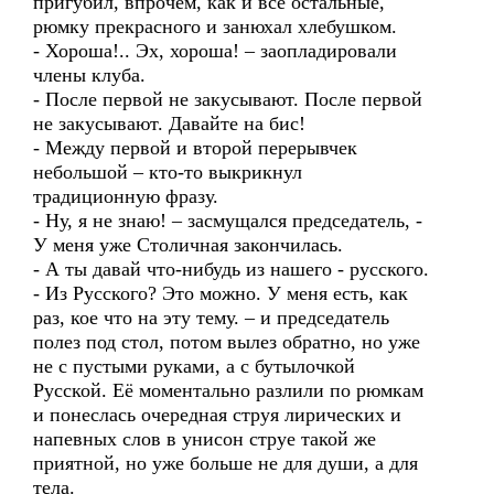
пригубил, впрочем, как и все остальные,
рюмку прекрасного и занюхал хлебушком.
- Хороша!.. Эх, хороша! – заопладировали
члены клуба.
- После первой не закусывают. После первой
не закусывают. Давайте на бис!
- Между первой и второй перерывчек
небольшой – кто-то выкрикнул
традиционную фразу.
- Ну, я не знаю! – засмущался председатель, -
У меня уже Столичная закончилась.
- А ты давай что-нибудь из нашего - русского.
- Из Русского? Это можно. У меня есть, как
раз, кое что на эту тему. – и председатель
полез под стол, потом вылез обратно, но уже
не с пустыми руками, а с бутылочкой
Русской. Её моментально разлили по рюмкам
и понеслась очередная струя лирических и
напевных слов в унисон струе такой же
приятной, но уже больше не для души, а для
тела.