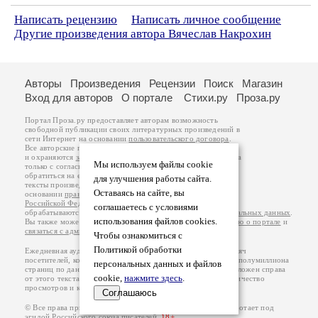
Написать рецензию
Написать личное сообщение
Другие произведения автора Вячеслав Накрохин
Авторы
Произведения
Рецензии
Поиск
Магазин
Вход для авторов
О портале
Стихи.ру
Проза.ру
Портал Проза.ру предоставляет авторам возможность
свободной публикации своих литературных произведений в
сети Интернет на основании
пользовательского договора
.
Все авторские права на произведения принадлежат авторам
и охраняются
законом
. Перепечатка произведений возможна
Мы используем файлы cookie
только с согласия его автора, к которому вы можете
обратиться на его авторской странице. Ответственность за
для улучшения работы сайта.
тексты произведений авторы несут самостоятельно на
Оставаясь на сайте, вы
основании
правил публикации
и
законодательства
Российской Федерации
. Данные пользователей
соглашаетесь с условиями
обрабатываются на основании
Политики обработки персональных данных
.
использования файлов cookies.
Вы также можете посмотреть более подробную
информацию о портале
и
связаться с администрацией
.
Чтобы ознакомиться с
Политикой обработки
Ежедневная аудитория портала Проза.ру – порядка 100 тысяч
посетителей, которые в общей сумме просматривают более полумиллиона
персональных данных и файлов
страниц по данным счетчика посещаемости, который расположен справа
cookie,
нажмите здесь
.
от этого текста. В каждой графе указано по две цифры: количество
просмотров и количество посетителей.
Соглашаюсь
© Все права принадлежат авторам, 2000-2026. Портал работает под
эгидой
Российского союза писателей
.
18+