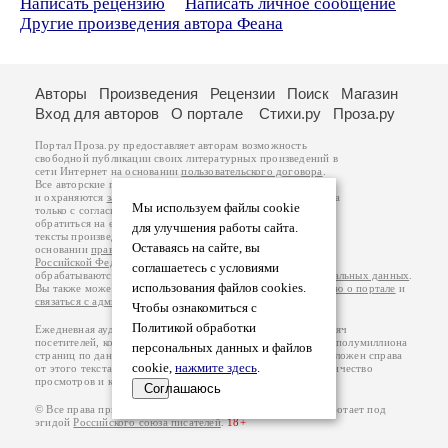
Написать рецензию
Написать личное сообщение
Другие произведения автора Феана
Авторы
Произведения
Рецензии
Поиск
Магазин
Вход для авторов
О портале
Стихи.ру
Проза.ру
Портал Проза.ру предоставляет авторам возможность
свободной публикации своих литературных произведений в
сети Интернет на основании
пользовательского договора
.
Все авторские права на произведения принадлежат авторам
и охраняются
законом
. Перепечатка произведений возможна
Мы используем файлы cookie
только с согласия его автора, к которому вы можете
обратиться на его авторской странице. Ответственность за
для улучшения работы сайта.
тексты произведений авторы несут самостоятельно на
Оставаясь на сайте, вы
основании
правил публикации
и
законодательства
Российской Федерации
. Данные пользователей
соглашаетесь с условиями
обрабатываются на основании
Политики обработки персональных данных
.
использования файлов cookies.
Вы также можете посмотреть более подробную
информацию о портале
и
связаться с администрацией
.
Чтобы ознакомиться с
Политикой обработки
Ежедневная аудитория портала Проза.ру – порядка 100 тысяч
посетителей, которые в общей сумме просматривают более полумиллиона
персональных данных и файлов
страниц по данным счетчика посещаемости, который расположен справа
cookie,
нажмите здесь
.
от этого текста. В каждой графе указано по две цифры: количество
просмотров и количество посетителей.
Соглашаюсь
© Все права принадлежат авторам, 2000-2026. Портал работает под
эгидой
Российского союза писателей
.
18+