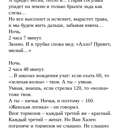
А придет весна, тепло и... старая сосулька
упадет на землю и только брызги льда как
слезы…
Но все высохнет и исчезнет, вырастет трава,
и мы будем жить дальше, забывая имена…
Ночь.
2 часа 7 минут.
Звоню. И в трубке снова мед: «Алло? Привет,
милый…»
Ночь.
2 часа 48 минут.
…В школах вождения учат: если ехать 60, то
«зеленая волна» - твоя. А ты – умная.
Умная, знаешь, если стрелка 120, то «волна»
тоже твоя.
А ты – ничья. Ничья, и поэтому – 160.
«Женская логика» - он говорил.
Визг тормозов – каждый третий же - красный.
Каждый третий – женат. Но Ван Хален
погромче и тормозов не слышно. Не слышно