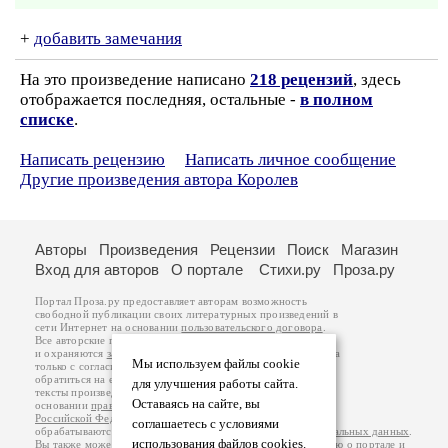
+
добавить замечания
На это произведение написано
218 рецензий
, здесь
отображается последняя, остальные -
в полном
списке
.
Написать рецензию
Написать личное сообщение
Другие произведения автора Королев
Авторы
Произведения
Рецензии
Поиск
Магазин
Вход для авторов
О портале
Стихи.ру
Проза.ру
Портал Проза.ру предоставляет авторам возможность
свободной публикации своих литературных произведений в
сети Интернет на основании
пользовательского договора
.
Все авторские права на произведения принадлежат авторам
и охраняются
законом
. Перепечатка произведений возможна
Мы используем файлы cookie
только с согласия его автора, к которому вы можете
обратиться на его авторской странице. Ответственность за
для улучшения работы сайта.
тексты произведений авторы несут самостоятельно на
Оставаясь на сайте, вы
основании
правил публикации
и
законодательства
Российской Федерации
. Данные пользователей
соглашаетесь с условиями
обрабатываются на основании
Политики обработки персональных данных
.
использования файлов cookies.
Вы также можете посмотреть более подробную
информацию о портале
и