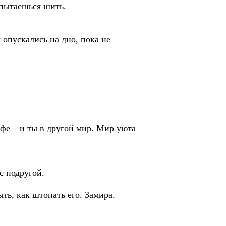
 пытаешься шить.
опускались на дно, пока не
офе – и ты в другой мир. Мир уюта
с подругой.
ть, как штопать его. Замира.