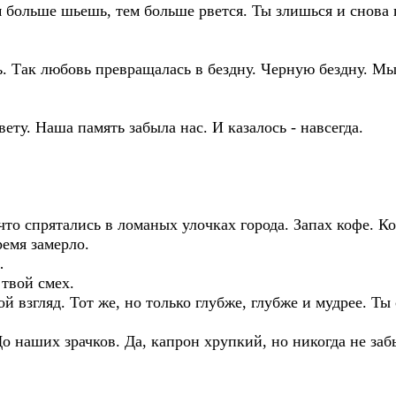
 больше шьешь, тем больше рвется. Ты злишься и снова
 Так любовь превращалась в бездну. Черную бездну. Мы 
ету. Наша память забыла нас. И казалось - навсегда.
что спрятались в ломаных улочках города. Запах кофе. К
ремя замерло.
…
твой смех.
й взгляд. Тот же, но только глубже, глубже и мудрее. Ты 
о наших зрачков. Да, капрон хрупкий, но никогда не забы