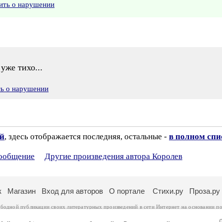
ить о нарушении
уже тихо...
ть о нарушении
ий
, здесь отображается последняя, остальные -
в полном спи
сообщение
Другие произведения автора Королев
к
Магазин
Вход для авторов
О портале
Стихи.ру
Проза.ру
ободной публикации своих литературных произведений в сети Интернет на основании
по
ся
законом
. Перепечатка произведений возможна только с согласия его автора, к котором
ры несут самостоятельно на основании
правил публикации
и
законодательства Российско