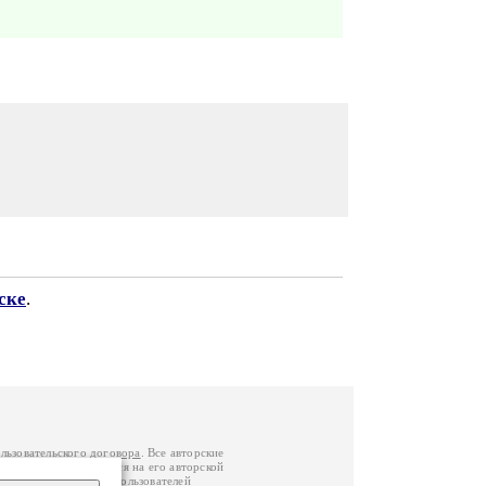
ске
.
льзовательского договора
. Все авторские
у вы можете обратиться на его авторской
й Федерации
. Данные пользователей