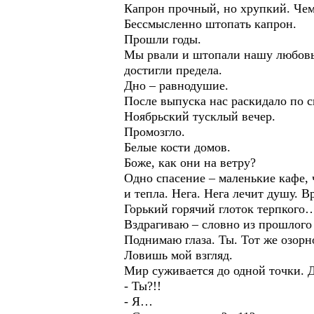
Капрон прочный, но хрупкий. Чем
Бессмысленно штопать капрон.
Прошли годы.
Мы рвали и штопали нашу любовь.
достигли предела.
Дно – равнодушие.
После выпуска нас раскидало по св
Ноябрьский тусклый вечер.
Промозгло.
Белые кости домов.
Боже, как они на ветру?
Одно спасение – маленькие кафе, 
и тепла. Нега. Нега лечит душу. В
Горький горячий глоток терпкого
Вздрагиваю – словно из прошлого 
Поднимаю глаза. Ты. Тот же озорно
Ловишь мой взгляд.
Мир суживается до одной точки. Д
- Ты?!!
- Я…