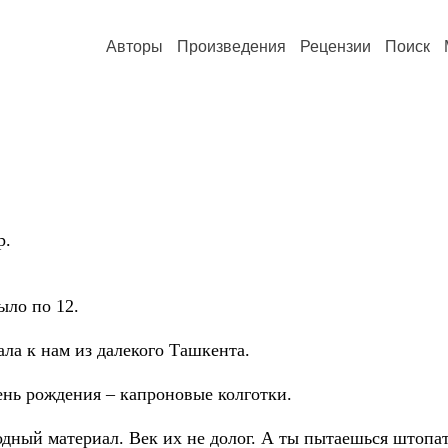
Авторы
Произведения
Рецензии
Поиск
н
р.
ыло по 12.
ала к нам из далекого Ташкента.
ень рождения – капроновые колготки.
дный материал. Век их не долог. А ты пытаешься штопат