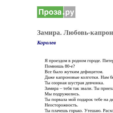
Замира. Любовь-капро
Королев
Я проездом в родном городе. Пите
Помнишь 80-е?
Все было жутким дефицитом.
Даже капроновые колготки. Нам б
Ты озорная шустрая девчонка.
Замира – тебя так звали. Ты приех
Мы подружились.
Ты порвала мой подарок тебе на д
Неосторожность.
Ты плачешь горько. Утешаю. Расхо