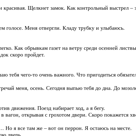
и красивая. Щелкнет замок. Как контрольный выстрел – 
ем голосе. Меня отвергли. Кладу трубку и улыбаюсь.
егко. Как обрывкам газет на ветру среди осенней листвы
док скоро пройдет.
аю тебя чего-то очень важного. Что пригодиться обязат
речай меня, осень. Сегодня выпью тебя до дна. До мозол
тив движения. Поезд набирает ход, а я бегу.
 в вагон, открывая с грохотом двери. Скоро покажется хв
 Но я все там же – вот он перрон. Я остаюсь на месте.
нюю дверь…