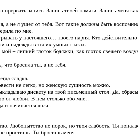
н прервать запись. Запись твоей памяти. Запись меня ка
я, а не я ушел от тебя. Вот такие должны быть воспомин
ерила по мне.
рывать у настоящего… твоего парня. Кто действительно
оли и надежды в твоих умных глазах.
 мой – липкий глоток бодяжки, как глоток свежего воздух
, что бросила ты, а не тебя.
егда сладка.
вести не легко, но женскую сущность можно.
ыкладываю дискету на твой письменный стол. Да, сбрасы
во от любви. В нем столько обо мне…
да и начинается ложь.
во. Любопытство не порок, но твоя слабость. Ты попала
 не простишь. Ты бросишь меня.