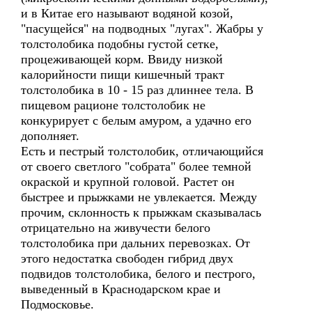
и в Китае его называют водяной козой,
"пасущейся" на подводных "лугах". Жабры у
толстолобика подобны густой сетке,
процеживающей корм. Ввиду низкой
калорийности пищи кишечный тракт
толстолобика в 10 - 15 раз длиннее тела. В
пищевом рационе толстолобик не
конкурирует с белым амуром, а удачно его
дополняет.
Есть и пестрый толстолобик, отличающийся
от своего светлого "собрата" более темной
окраской и крупной головой. Растет он
быстрее и прыжками не увлекается. Между
прочим, склонность к прыжкам сказывалась
отрицательно на живучести белого
толстолобика при дальних перевозках. От
этого недостатка свободен гибрид двух
подвидов толстолобика, белого и пестрого,
выведенный в Краснодарском крае и
Подмосковье.