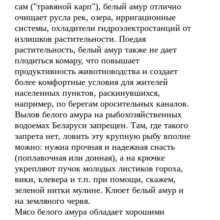
сам ("травяной карп"), белый амур отлично
очищает русла рек, озера, ирригационные
системы, охладители гидроэлектростанций от
излишков растительности. Поедая
растительность, белый амур также не дает
плодиться комару, что повышает
продуктивность животноводства и создает
более комфортные условия для жителей
населенных пунктов, раскинувшихся,
например, по берегам оросительных каналов.
Вылов белого амура на рыбохозяйственных
водоемах Беларуси запрещен. Там, где такого
запрета нет, ловить эту крупную рыбу вполне
можно: нужна прочная и надежная снасть
(поплавочная или донная), а на крючке
укрепляют пучок молодых листиков гороха,
вики, клевера и т.п. при помощи, скажем,
зеленой нитки мулине. Клюет белый амур и
на земляного червя.
Мясо белого амура обладает хорошими