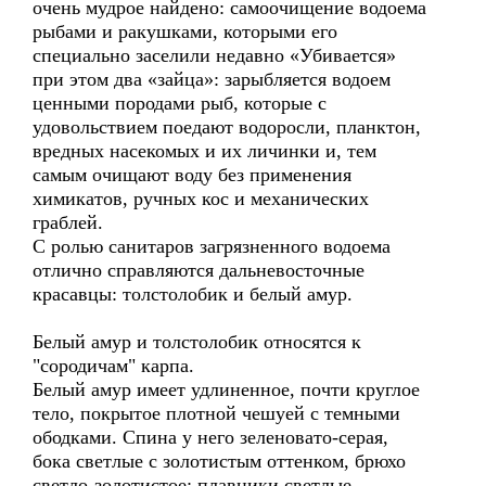
очень мудрое найдено: самоочищение водоема
рыбами и ракушками, которыми его
специально заселили недавно «Убивается»
при этом два «зайца»: зарыбляется водоем
ценными породами рыб, которые с
удовольствием поедают водоросли, планктон,
вредных насекомых и их личинки и, тем
самым очищают воду без применения
химикатов, ручных кос и механических
граблей.
С ролью санитаров загрязненного водоема
отлично справляются дальневосточные
красавцы: толстолобик и белый амур.
Белый амур и толстолобик относятся к
"сородичам" карпа.
Белый амур имеет удлиненное, почти круглое
тело, покрытое плотной чешуей с темными
ободками. Спина у него зеленовато-серая,
бока светлые с золотистым оттенком, брюхо
светло-золотистое; плавники светлые,