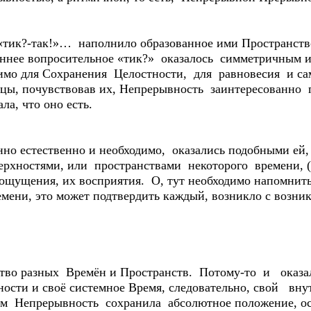
тик?-так!»… наполнило образованное ими Пространств
ннее вопросительное «тик?» оказалось симметричным и
димо для Сохранения Целостности, для равновесия и с
ицы, почувствовав их, Непрерывность заинтересованно
ла, что оно есть.
нно естественно и необходимо, оказались подобными ей
хностями, или пространствами некоторого времени, (т
 ощущения, их восприятия. О, тут необходимо напомнить,
емени, это может подтвердить каждый, возникло с возн
тво разных Времён и Пространств. Потому-то и оказал
ости и своё системное Время, следовательно, свой вну
ом Непрерывность сохранила абсолютное положение, о