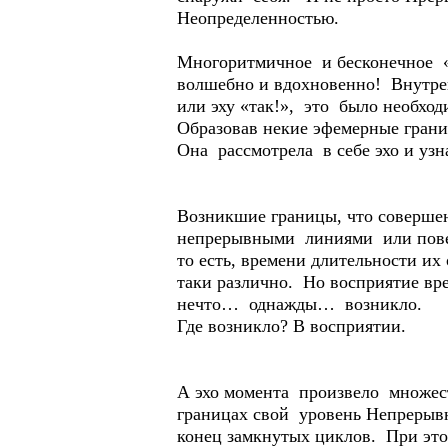
Неопределенностью.
Многоритмичное и бесконечное «
волшебно и вдохновенно! Внутре
или эху «так!», это было необхо
Образовав некие эфемерные гран
Она рассмотрела в себе эхо и узна
Возникшие границы, что соверше
непрерывными линиями или повер
то есть, времени длительности их
таки различно. Но восприятие вр
нечто… однажды… возникло.
Где возникло? В восприятии.
А эхо момента произвело множес
границах свой уровень Непрерывн
конец замкнутых циклов. При эт