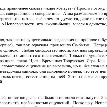
гда правильнее сказать «живёт-бытует»? Просто потому,
как совершённое и совершенное. А мы размышляем во вр
ерывен их поток, всё о чем-то думается, даже во сне 
е о Непрерывности, что «жили-были» мысли в единстве,
о, так как не существовало разделения на прошлое и буд
впервые), так вот, однажды произошло Со-бытие. Непрер
 одиноко. Любая самодостаточность, как нам справедлив
ается и становится относительной. Только не думайте, 
озникла такая Идея - Временная Творческая Игра. Как
 в словах такое ощущение не выразишь, но и без слов н
 неведомым одиноко, она мгновенно поняла, что этот не
похож некто, естественно, на неё! Хотя и несколько 
й!
её, понятное дело, не было и не могло возникнуть! Зна
твовать это необычностью ощущений! Поскольку Непре