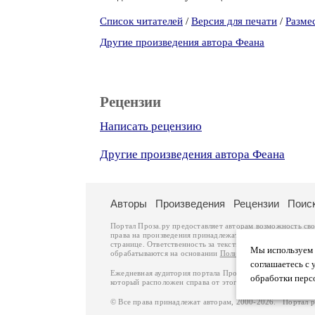
Список читателей
/
Версия для печати
/
Разме
Другие произведения автора Феана
Рецензии
Написать рецензию
Другие произведения автора Феана
Авторы
Произведения
Рецензии
Поис
Портал Проза.ру предоставляет авторам возможность св
права на произведения принадлежат авторам и охраняют
странице. Ответственность за тексты произведений авто
Мы используем ф
обрабатываются на основании
Политики обработки перс
соглашаетесь с 
Ежедневная аудитория портала Проза.ру – порядка 100 
обработки перс
который расположен справа от этого текста. В каждой гр
© Все права принадлежат авторам, 2000-2026. Портал 