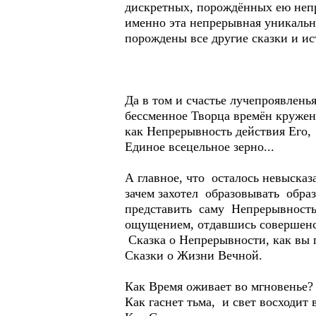
дискретных, порождённых ею не
именно эта непрерывная уникальн
порождены все другие сказки и и
Да в том и счастье лучепроявленья
бессменное Творца времён кружень
как Непрерывность действия Его,
Единое всецельное зерно...
А главное, что осталось невыска
зачем захотел образовывать обра
представить саму Непрерывност
ощущением, отдавшись совершенс
Сказка о Непрерывности, как вы п
Сказки о Жизни Вечной.
Как Время оживает во мгновенье?
Как гаснет тьма, и свет восходит 