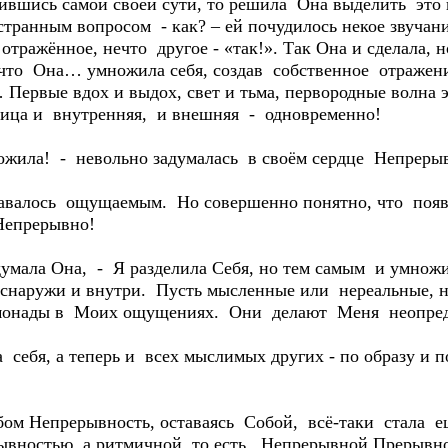
шившись самой своей сути, то решила Она выделить это 
ранным вопросом - как? – ей почудилось некое звучание
тражённое, нечто другое - «так!». Так Она и сделала, но
 что Она… умножила себя, создав собственное отражени
Первые вдох и выдох, свет и тьма, первородные волна э
ица и внутренняя, и внешняя - одновременно!
ножила! - невольно задумалась в своём сердце Непреры
авалось ощущаемым. Но совершенно понятно, что поя
Непрерывно!
думала Она, - Я разделила Себя, но тем самым и умножи
снаружи и внутри. Пусть мысленные или нереальные, 
 монады в Моих ощущениях. Они делают Меня неопред
ебя, а теперь и всех мыслимых других - по образу и п
ом Непрерывность, оставаясь Собой, всё-таки стала 
ывностью, а ритмичной, то есть, Непрерывной Прерывн