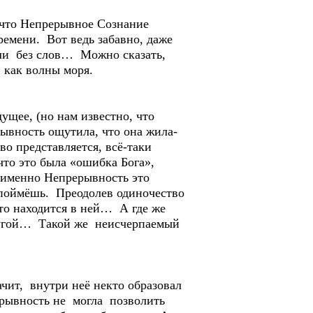
 что Непрерывное Сознание
емени. Вот ведь забавно, даже
или без слов… Можно сказать,
 как волны моря.
ущее, (но нам известно, что
ывность ощутила, что она жила-
о представляется, всё-таки
что это была «ошибка Бога»,
 именно Непрерывность это
е поймёшь. Преодолев одиночество
кто находится в ней… А где же
другой… Такой же неисчерпаемый
чит, внутри неё некто образовал
рывность не могла позволить