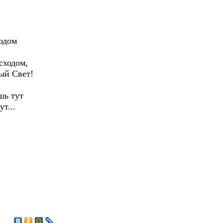
ходом
сходом,
ый Свет!
шь тут
т...
7