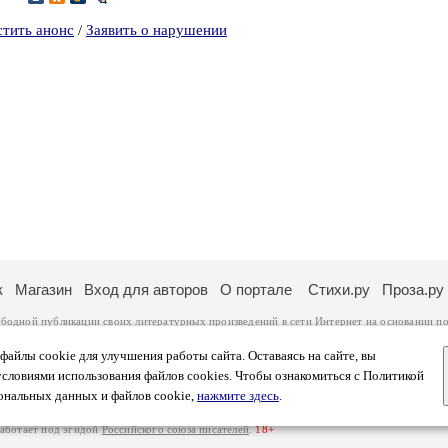
стить анонс
/
Заявить о нарушении
к
Магазин
Вход для авторов
О портале
Стихи.ру
Проза.ру
ободной публикации своих литературных произведений в сети Интернет на основании
по
ся
законом
. Перепечатка произведений возможна только с согласия его автора, к котором
ры несут самостоятельно на основании
правил публикации
и
законодательства Российско
айлы cookie для улучшения работы сайта. Оставаясь на сайте, вы
ональных данных
. Вы также можете посмотреть более подробную
информацию о портал
условиями использования файлов cookies. Чтобы ознакомиться с Политикой
тысяч посетителей, которые в общей сумме просматривают более полумиллиона страниц 
ональных данных и файлов cookie,
нажмите здесь
.
афе указано по две цифры: количество просмотров и количество посетителей.
работает под эгидой
Российского союза писателей
.
18+