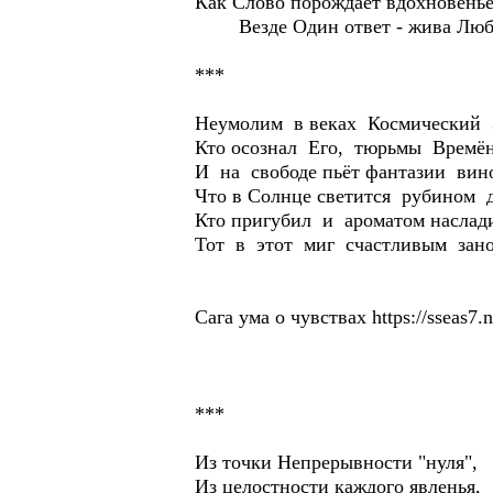
Как Слово порождает вдохновень
Везде Один ответ - жива Лю
***
Неумолим в веках Космический 
Кто осознал Его, тюрьмы Времё
И на свободе пьёт фантазии вин
Что в Солнце светится рубином д
Кто пригубил и ароматом наслад
Тот в этот миг счастливым зано
Сага ума о чувствах https://sseas7.
***
Из точки Непрерывности "нуля",
Из целостности каждого явленья,