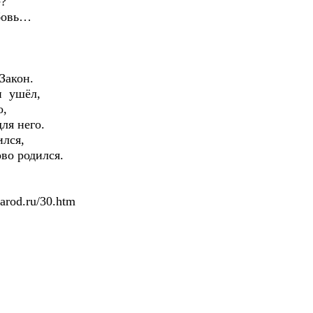
е?
бовь…
Закон.
н ушёл,
о,
ля него.
ился,
во родился.
narod.ru/30.htm