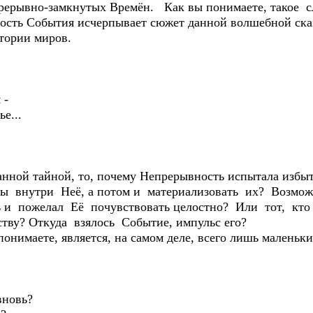
прерывно-замкнутых Времён. Как вы понимаете, такое
ость События исчерпывает сюжет данной волшебной сказ
стории миров.
 -
е...
занной тайной, то, почему Непрерывность испытала избы
зы внутри Неё, а потом и материализовать их? Возмож
ь и пожелал Её почувствовать целостно? Или тот, кт
тву? Откуда взялось Событие, импульс его?
онимаете, является, на самом деле, всего лишь маленьк
вновь?