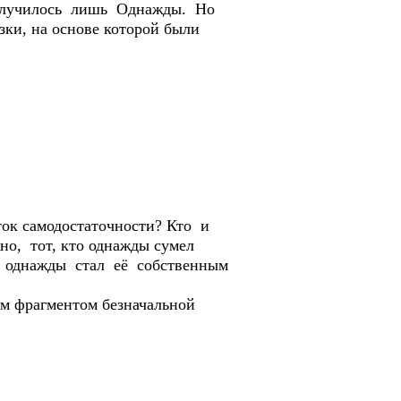
 случилось лишь Однажды. Но
ки, на основе которой были
ток самодостаточности? Кто и
но, тот, кто однажды сумел
о однажды стал её собственным
им фрагментом безначальной