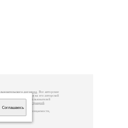
льзовательского договора
. Все авторские
у вы можете обратиться на его авторской
й Федерации
. Данные пользователей
е
и
связаться с администрацией
.
Соглашаюсь
по данным счетчика посещаемости,