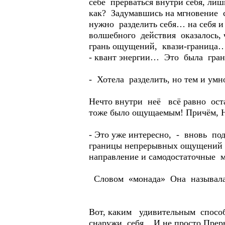
себе прерваться внутри себя, ли
как? Задумавшись на мгновение ст
нужно разделить себя… на себя и о
волшебного действия оказалось,
грань ощущений, квази-граница… 
- квант энергии… Это была гран
- Хотела разделить, но тем и ум
Нечто внутри неё всё равно ост
тоже было ощущаемым! Причём, 
- Это уже интересно, - вновь по
границы непрерывных ощущений 
направление и самодостаточные
Словом «монада» Она называла с
Вот, каким удивительным способ
снаружи себя. И не просто Прер