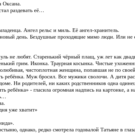
а Оксана.
тал раздевать её…
младенца. Ангел рельс и миль. Её ангел-хранитель.
 новый день. Бездушные проходящие мимо люди. Или не
знуль не любят. Старенький чёрный плащ, уж лет как дв
нький грим. Иконка. Траурная косынка. Чистые ухоженн
долюбивая, чистоплотная женщина, попавшая не по свое
 ребёнка. Муж бросил. Все мужики сволочи. А дитя раст
етдоме. Ни родителей, ни каких родственников одна один
ь ребёнка» - гласила огромная надпись на картонке, а н
нь…
на.
одня уже хватит»
нида».
стыню, однако, редко смотрела годовалой Татьяне в глаз