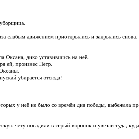
 уборщица.
лаза слабым движением приоткрылись и закрылись снова.
ла Оксана, дико уставившись на неё.
оря ей, произнес Пётр.
 Оксаны.
пускай убирается отсюда!
оторых у неё не было со времён дня победы, выбежала пр
кую чету посадили в серый воронок и увезли туда, куд