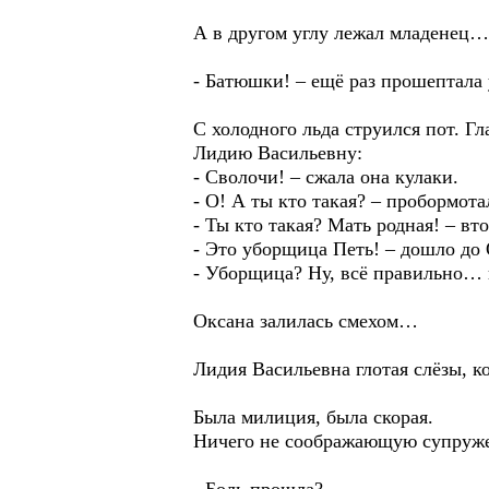
А в другом углу лежал младенец…
- Батюшки! – ещё раз прошептала
С холодного льда струился пот. Г
Лидию Васильевну:
- Сволочи! – сжала она кулаки.
- О! А ты кто такая? – пробормота
- Ты кто такая? Мать родная! – вт
- Это уборщица Петь! – дошло до
- Уборщица? Ну, всё правильно… 
Оксана залилась смехом…
Лидия Васильевна глотая слёзы, к
Была милиция, была скорая.
Ничего не соображающую супружес