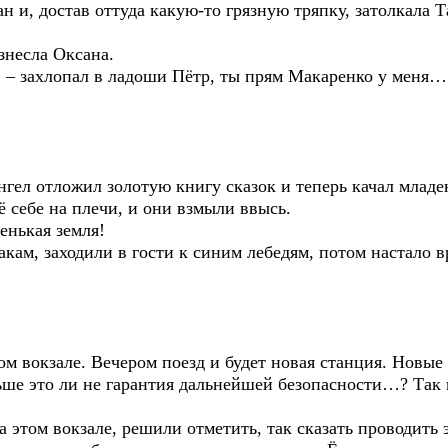
ан и, достав оттуда какую-то грязную тряпку, затолкала Т
знесла Оксана.
о! – захлопал в ладоши Пётр, ты прям Макаренко у меня
Ангел отложил золотую книгу сказок и теперь качал млад
ё себе на плечи, и они взмыли ввысь.
енькая земля!
кам, заходили в гости к синим лебедям, потом настало в
…
ом вокзале. Вечером поезд и будет новая станция. Новые
льше это ли не гарантия дальнейшей безопасности…? Та
а этом вокзале, решили отметить, так сказать проводить э