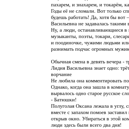
пахарем, и знахарем, и токарём, к
Годы её не сломали. Вот только сп
будешь работать! Да, хотя бы вот 
Васильевна не задавалась такими в
Ну, а люди, останавливающиеся в 
музыканты, поэты, токари, слеса
и поодиночке, чужими людьми ил
разнимать подчас огромных мужик
Обычная смена в девять вечера - т
Лидия Васильевна знает одно: трёт
ворчание
Не любила она комментировать пос
Однако, когда она зашла в комнат
вырвалось одно старое русское сл
- Батюшки!
Полуголая Оксана лежала в углу, с
вместе с запахом помоев застави
открыв окно. Убираться в этой ко
люди здесь были всего два дня!