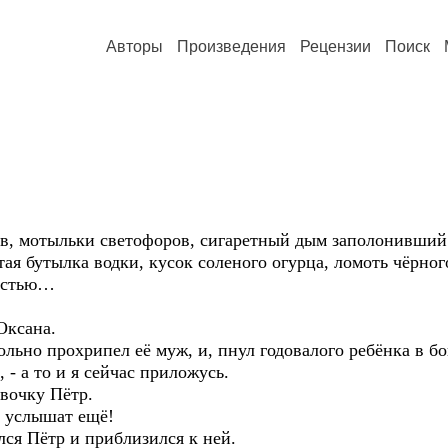
Авторы
Произведения
Рецензии
Поиск
ов, мотыльки светофоров, сигаретный дым заполонивший 
ая бутылка водки, кусок соленого огурца, ломоть чёрног
частью…
Оксана.
вольно прохрипел её муж, и, пнул годовалого ребёнка в бо
, - а то и я сейчас приложусь.
евочку Пётр.
- услышат ещё!
лся Пётр и приблизился к ней.