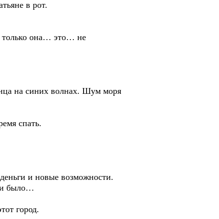
атьяне в рот.
… только она… это… не
енца на синих волнах. Шум моря
ремя спать.
 деньги и новые возможности.
к и было…
тот город.