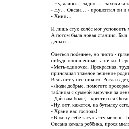
- Ну, ладно… ладно… - захихикал
- Ну… Оксан… - прошептал он и с
- Хиии…
И лишь стук колёс мог успокоить 
А потом была новая станция. Был
деньги…
Одеться победнее, но чисто - гря
нибудь поношенные тапочки. Сере
«Мать-одиночка. Прекрасная, тру
принявшая тяжёлое решение родить
Ведь нет у неё никого. Росла в д
«Люди добрые, помогите прокормит
таблицы с суммой выручки за де
- Дай вам боже, - креститься Окса
«Ну, вот, кажется, на бутылку сег
- Храни вас господь!
«В жопу себе засунь эту мелочь. Г
Оксана качала ребёнка, прося мило