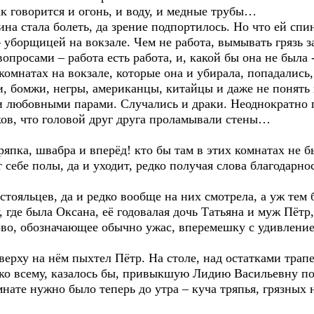
ак говорится и огонь, и воду, и медные трубы…
ина стала болеть, да зрение подпортилось. Но что ей спи
– уборщицей на вокзале. Чем не работа, вымывать грязь 
опросами – работа есть работа, и, какой бы она не была 
комнатах на вокзале, которые она и убирала, попадались,
ри, бомжи, негры, американцы, китайцы и даже не поня
и любовными парами. Случались и драки. Неоднократно
ов, что головой друг друга проламывали стены…
ряпка, швабра и вперёд! кто бы там в этих комнатах не б
 себе полы, да и уходит, редко получая слова благодарн
тояльцев, да и редко вообще на них смотрела, а уж тем 
у, где была Оксана, её годовалая дочь Татьяна и муж Пёт
ово, обозначающее обычно ужас, вперемешку с удивление
верху на нём пыхтел Пётр. На столе, над остатками трап
л ко всему, казалось бы, привыкшую Лидию Васильевну п
мнате нужно было теперь до утра – куча тряпья, грязных