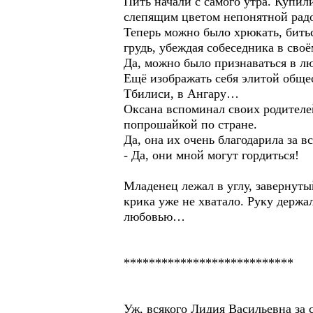
Пить начали с самого утра. Купил
слепящим цветом непонятной радо
Теперь можно было хрюкать, битьс
грудь, убеждая собеседника в сво
Да, можно было признаваться в л
Ещё изображать себя элитой обще
Тбилиси, в Ангару…
Оксана вспоминал своих родителей
попрошайкой по стране.
Да, она их очень благодарила за вс
- Да, они мной могут гордиться!
Младенец лежал в углу, завернутый
крика уже не хватало. Руку держ
любовью…
***************************
Уж, всякого Лидия Васильевна за 