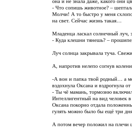
она и не знала даже, какого они цв
- Что сопишь животное? – шептала
Молчи! А то быстро у меня схлопо
на свет. Сейчас жизнь такая…
Младенца ласкал солнечный луч, з
- Куда клешни тянешь? – прошипел
Луч солнца закрывала туча. Свеж
А, напротив нелепо согнув колени,
-А вон и папка твой родный… а м
вздохнула Оксана и вздрогнула от 
- Ты чё мамань, тормозню включи
Интеллигентный на вид человек в 
Оксана покорно отдала положенные
гулять можно было бы ещё три д
А потом вечер положил на плечи 