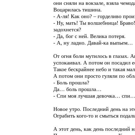
они сняли на вокзале, взяла чемод
Воцарилась тишина.
- А-ля! Как оно? – горделиво прои
- Ну, мать! Ты волшебница! Брав
задохнется?
- Да, бог с ней. Велика потеря.
- А, ну ладно. Давай-ка выпьем…
От огня боли мутилось в глазах. 
успокаивал. А потом он посадил е
Такое бескрайнее небо и такая мал
А потом они просто гуляли по обла
- Боль прошла?
Да… боль прошла…
- Спи моя лучшая девочка… спи
Новое утро. Последний день на эт
Ограбить кого-то и смыться пода
А этот день, как день последний н