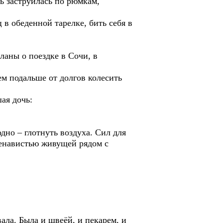
ь заструилась по рюмкам,
 в обеденной тарелке, бить себя в
ланы о поездке в Сочи, в
м подальше от долгов колесить
шая дочь:
одно – глотнуть воздуха. Сил для
ненавистью живущей рядом с
ала. Была и швеёй, и пекарем, и