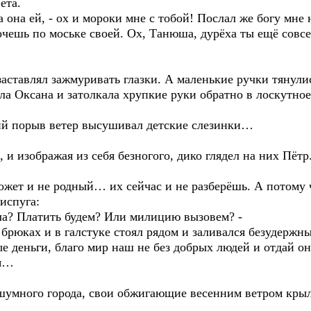
ета.
 она ей, - ох и мороки мне с тобой! Послал же богу мн
чешь по моське своей. Ох, Танюша, дурёха ты ещё совсе
аставлял зажмуривать глазки. А маленькие ручки тянул
а Оксана и затолкала хрупкие руки обратно в лоскутное
ий порыв ветер высушивал детские слезинки…
 и изображая из себя безногого, дико глядел на них Пётр
ожет и не родный… их сейчас и не разберёшь. А потому 
испуга:
ла? Платить будем? Или милицию вызовем? -
брюках и в галстуке стоял рядом и заливался безудержн
 деньги, благо мир наш не без добрых людей и отдай он
ня…
шумного города, свои обжигающие весенним ветром крыл