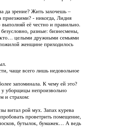
на да зрение? Жить захочешь –
за приезжими? - никогда, Лидия
- выполняй её честно и правильно.
 безусловно, разные: бизнесмены,
ть кто… целыми дружными семьями
 пожилой женщине приходилось
ыл.
ости, чаще всего лишь недовольное
более запоминала. К чему ей это?
р, у уборщицы непроизвольно
м и страхом:
езы витал рой мух. Запах курева
опробовать проветрить помещение,
 носков, бутылок, бумажек… А ведь