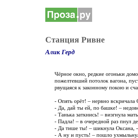
Станция Ривне
Алик Герд
Чёрное окно, редкие огоньки дом
пожелтевший потолок вагона, пуст
рвущаяся к законному покою и с
- Опять орёт! – нервно вскричала 
- Да, дай ты ей, по башке! – недо
- Танька заткнись! – визгнула мать
- Падла! – в очередной раз пнул д
- Да тише ты! – шикнула Оксана, 
- А ну и пусть! – пошло ухмыльну