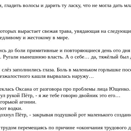
, гладить волосы и дарить ту ласку, что не могла дать м
которых вырастает свежая трава, увядающая на следующий
едливому и жестокому в мире.
ись до боли примитивные и повторяющиеся день ото дня 
. Ругали нынешнюю власть. А о себе… да, тяжёлый был
слёз заполнились глаза. Боль в маленьком горлышке по
 безжалостного кашля вырвалась наружу…
леклась Оксана от разговора про проблемы лица Ющенко.
ул рукой Пётр, - я же тебе говорю двойник это его…
горькой агонии.
рот водки.
здохнул Пётр, - закрывая подушкой рот маленького создани
 с трудом перемещаясь по причине «окончания трудового д