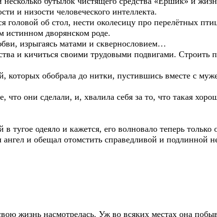
и несколько бутылок чистящего средства «Ёршик» и жизн
сти и низости человеческого интеллекта.
я головой об стол, нести околесицу про перелётных птиц
ём истинном дворянском роде.
юбви, изрыгаясь матами и сквернословием…
ства и кичиться своими трудовыми подвигами. Строить п
, которых обобрала до нитки, пустившись вместе с муже
е, что они сделали, и, хвалила себя за то, что такая хоро
 в тугое одеяло и кажется, его волновало теперь только 
ал ангел и обещал отомстить справедливой и подлинной 
свою жизнь насмотрелась. Уж во всяких местах она побыв