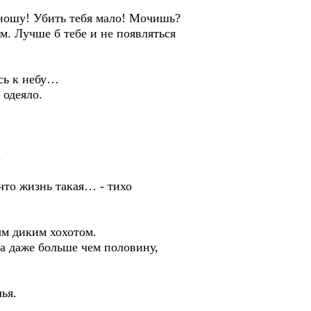
е ношу! Убить тебя мало! Мочишь?
м. Лучше б тебе и не появляться
ись к небу…
 одеяло.
.
что жизнь такая… - тихо
ым диким хохотом.
а даже больше чем половину,
ья.