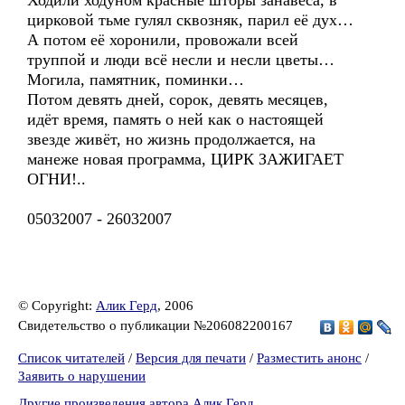
Ходили ходуном красные шторы занавеса, в
цирковой тьме гулял сквозняк, парил её дух…
А потом её хоронили, провожали всей
труппой и люди всё несли и несли цветы…
Могила, памятник, поминки…
Потом девять дней, сорок, девять месяцев,
идёт время, память о ней как о настоящей
звезде живёт, но жизнь продолжается, на
манеже новая программа, ЦИРК ЗАЖИГАЕТ
ОГНИ!..
05032007 - 26032007
© Copyright:
Алик Герд
, 2006
Свидетельство о публикации №206082200167
Список читателей
/
Версия для печати
/
Разместить анонс
/
Заявить о нарушении
Другие произведения автора Алик Герд