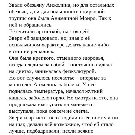
Звали обезьяну Анжелина, но для остальных
обезьян, да и для большинства цирковой
труппы она была Анжелиной Монро. Так к
ней и обращались.
Её считали артисткой, настоящей!
Звери ей завидовали, но, зная о её
вспыльчивом характере делать какие-либо
козни не решались.
Она была крепкого, отменного здоровья,
всегда следила за собой – постоянно сидела
на диетах, занималась физкультурой.
Но вот случилось несчастье – впервые за
много лет Анжелина заболела. У неё
поднялась температура, начался жуткий
кашель, заболело горло. Не смотря на это, она
продолжала выступать на манеже и
выступала, пока совсем не слегла.
Звери и артисты не отходили от её постели ни
на шаг, делали всё возможное, чтоб ей стало
лучше, подбадривали, несли всякие