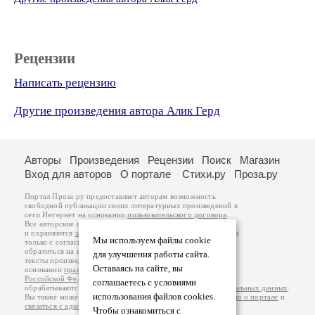
Рецензии
Написать рецензию
Другие произведения автора Алик Герд
Авторы
Произведения
Рецензии
Поиск
Магазин
Вход для авторов
О портале
Стихи.ру
Проза.ру
Портал Проза.ру предоставляет авторам возможность
свободной публикации своих литературных произведений в
сети Интернет на основании
пользовательского договора
.
Все авторские права на произведения принадлежат авторам
и охраняются
законом
. Перепечатка произведений возможна
Мы используем файлы cookie
только с согласия его автора, к которому вы можете
обратиться на его авторской странице. Ответственность за
для улучшения работы сайта.
тексты произведений авторы несут самостоятельно на
Оставаясь на сайте, вы
основании
правил публикации
и
законодательства
Российской Федерации
. Данные пользователей
соглашаетесь с условиями
обрабатываются на основании
Политики обработки персональных данных
.
использования файлов cookies.
Вы также можете посмотреть более подробную
информацию о портале
и
связаться с администрацией
.
Чтобы ознакомиться с