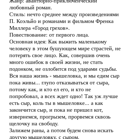
Жанр: авантюрно-приключенческий
любовный роман.
Стиль: нечто среднее между произведениями
П. Коэльйо и романами и фильмом Френка
Миллера «Город грехов».
Повествование: от первого лица.
Основная идея: Как выжить маленькому
человеку в этом бушующем мире страстей, не
потерять свое лицо. Как, совершив очень
много ошибок в своей жизни, не стать
подонком, не озлобится под ударами судьбы.
Вся наша жизнь - мышеловка, и мы едим сыр
пока живы... глупо отказываться от сыра,
потому как, и кто ел его, и кто не
попробовал, а всех ждет одно! Так уж лучше
есть сыр, коль ты в мышеловке... а как
закончится сыр, и пока не пришел кот,
извернемся, прогрызем, прорвемся сквозь
щелочку на свободу.
Залижем раны, а потом будем снова искать
другую мышеловку, с сыром.