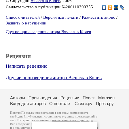
© Copyright:
Вячеслав Кочев
, 2006
Свидетельство о публикации №206110300355
Список читателей
/
Версия для печати
/
Разместить анонс
/
Заявить о нарушении
Другие произведения автора Вячеслав Кочев
Рецензии
Написать рецензию
Другие произведения автора Вячеслав Кочев
Авторы
Произведения
Рецензии
Поиск
Магазин
Вход для авторов
О портале
Стихи.ру
Проза.ру
Портал Проза.ру предоставляет авторам возможность
свободной публикации своих литературных произведений в
сети Интернет на основании
пользовательского договора
.
Все авторские права на произведения принадлежат авторам
и охраняются
законом
. Перепечатка произведений возможна