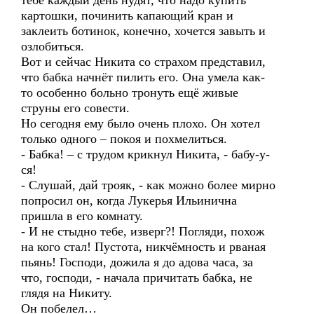
тебе каждый день нудят, что надо купить
картошки, починить капающий кран и
заклеить ботинок, конечно, хочется завыть и
озлобиться.
Вот и сейчас Никита со страхом представил,
что бабка начнёт пилить его. Она умела как-
то особенно больно тронуть ещё живые
струны его совести.
Но сегодня ему было очень плохо. Он хотел
только одного – покоя и похмелиться.
- Бабка! – с трудом крикнул Никита, - бабу-у-
ся!
- Слушай, дай трояк, - как можно более мирно
попросил он, когда Лукерья Ильинична
пришла в его комнату.
- И не стыдно тебе, изверг?! Погляди, похож
на кого стал! Пустота, никчёмность и рваная
пьянь! Господи, дожила я до адова часа, за
что, господи, - начала причитать бабка, не
глядя на Никиту.
Он побелел…