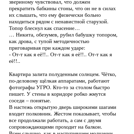
звериному чувствовал, что должен
прекратить бабкины стоны, что он не в силах
их слышать, что ему физически больно
находиться рядом с ненавистной старухой.
Топор блеснул как спасение…
… Никита, обезумев, рубил бабушку топором,
как дрова, с тупой методичностью
приговаривая при каждом ударе:
- От-т как я её!!.. От-т как я её!!.. От-т как я
её!!..
Квартира залита полуденным солнцем. Чётко,
по-деловому щёлкая аппаратами, работают
фотографы УГРО. Кто-то за столом быстро
пишет. У стены в коридоре робко жмутся
соседи – понятые.
В настежь открытую дверь широкими шагами
входит полковник. Жестом показывает, чтобы
все продолжали работать, а сам с двумя
сопровождающими проходит на балкон.
Всем слышно, как в наступившем молчании,