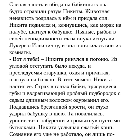
Слепая злость и обида на бабкины слова
будто отравили разум Никиты. Животная
ненависть родилась в нём и придала сил.
Никита поднялся и, качнувшись, как моряк на
палубе, шагнул к бабушке. Пьяные, рыбьи в
своей неподвижности глаза внука испугали
Лукерью Ильиничну, и она попятилась вон из
комнаты.
- Вот я тебя! – Никита ринулся в погоню. Из
угловой отступать было некуда, и
преследуемая старушка, охая и причитая,
шагнула на балкон. В этот момент Никита
настиг её. Страх в глазах бабки, трясущиеся
губы и вздрагивающий дряблый подбородок с
седым длинным волоском одурманил его.
Поддавшись брезгливой ярости, он глухо
ударил бабушку в шею. Та повалилась,
уронив таз с табуретки и громыхнув пустыми
бутылками. Никита услышал сжатый хрип.
Сознание его уже не работало, он лишь по-