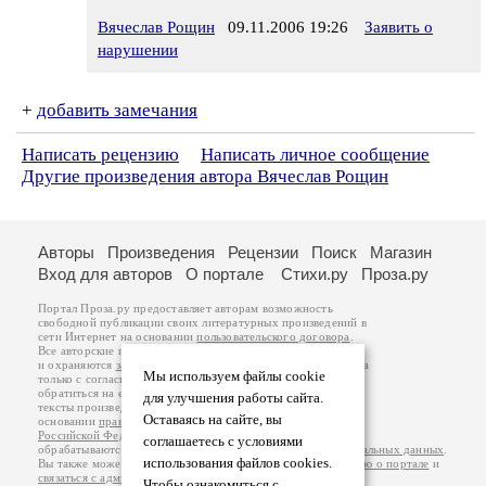
Вячеслав Рощин
09.11.2006 19:26
Заявить о
нарушении
+
добавить замечания
Написать рецензию
Написать личное сообщение
Другие произведения автора Вячеслав Рощин
Авторы
Произведения
Рецензии
Поиск
Магазин
Вход для авторов
О портале
Стихи.ру
Проза.ру
Портал Проза.ру предоставляет авторам возможность
свободной публикации своих литературных произведений в
сети Интернет на основании
пользовательского договора
.
Все авторские права на произведения принадлежат авторам
и охраняются
законом
. Перепечатка произведений возможна
Мы используем файлы cookie
только с согласия его автора, к которому вы можете
обратиться на его авторской странице. Ответственность за
для улучшения работы сайта.
тексты произведений авторы несут самостоятельно на
Оставаясь на сайте, вы
основании
правил публикации
и
законодательства
Российской Федерации
. Данные пользователей
соглашаетесь с условиями
обрабатываются на основании
Политики обработки персональных данных
.
использования файлов cookies.
Вы также можете посмотреть более подробную
информацию о портале
и
связаться с администрацией
.
Чтобы ознакомиться с