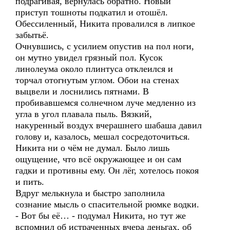
подрагивая, вернулась обратно. Новый
приступ тошноты подкатил и отошёл.
Обессиленный, Никита провалился в липкое
забытьё.
Очнувшись, с усилием опустив на пол ноги,
он мутно увидел грязный пол. Кусок
линолеума около плинтуса отклеился и
торчал отогнутым углом. Обои на стенах
выцвели и лоснились пятнами. В
пробивавшемся солнечном луче медленно из
угла в угол плавала пыль. Вязкий,
накуренный воздух вчерашнего шабаша давил
голову и, казалось, мешал сосредоточиться.
Никита ни о чём не думал. Было лишь
ощущение, что всё окружающее и он сам
гадки и противны ему. Он лёг, хотелось покоя
и пить.
Вдруг мелькнула и быстро заполнила
сознание мысль о спасительной рюмке водки.
- Вот бы её… - подумал Никита, но тут же
вспомнил об истраченных вчера деньгах, об