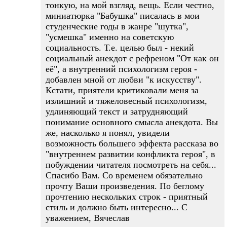
тонкую, на мой взгляд, вещь. Если честно,
миниатюрка "Бабушка" писалась в мои
студенческие годы в жанре "шутка",
"усмешка" именно на советскую
социальность. Т.е. целью был - некий
социальный анекдот с рефреном "От как он
её", а внутренний психологизм героя -
добавлен мной от любви "к искусству".
Кстати, приятели критиковали меня за
излишний и тяжеловесный психологизм,
удлиняющий текст и затрудняющий
понимание основного смысла анекдота. Вы
же, насколько я понял, увидели
возможность большего эффекта рассказа во
"внутреннем развитии конфликта героя", в
побуждении читателя посмотреть на себя...
Спасибо Вам. Со временем обязательно
прочту Ваши произведения. По беглому
прочтению нескольких строк - приятный
стиль и должно быть интересно... С
уважением, Вячеслав