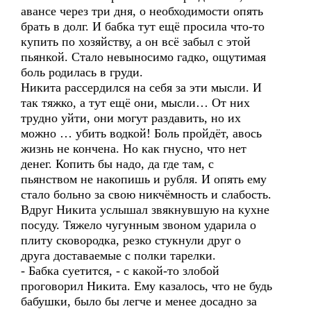
авансе через три дня, о необходимости опять
брать в долг. И бабка тут ещё просила что-то
купить по хозяйству, а он всё забыл с этой
пьянкой. Стало невыносимо гадко, ощутимая
боль родилась в груди.
Никита рассердился на себя за эти мысли. И
так тяжко, а тут ещё они, мысли… От них
трудно уйти, они могут раздавить, но их
можно … убить водкой! Боль пройдёт, авось
жизнь не кончена. Но как гнусно, что нет
денег. Копить бы надо, да где там, с
пьянством не накопишь и рубля. И опять ему
стало больно за свою никчёмность и слабость.
Вдруг Никита услышал звякнувшую на кухне
посуду. Тяжело чугунным звоном ударила о
плиту сковородка, резко стукнули друг о
друга доставаемые с полки тарелки.
- Бабка суетится, - с какой-то злобой
проговорил Никита. Ему казалось, что не будь
бабушки, было бы легче и менее досадно за