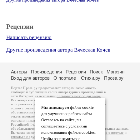
Другие произведения автора Вячеслав Кочев
Рецензии
Написать рецензию
Другие произведения автора Вячеслав Кочев
Авторы
Произведения
Рецензии
Поиск
Магазин
Вход для авторов
О портале
Стихи.ру
Проза.ру
Портал Проза.ру предоставляет авторам возможность
свободной публикации своих литературных произведений в
сети Интернет на основании
пользовательского договора
.
Все авторские права на произведения принадлежат авторам
и охраняются
законом
. Перепечатка произведений возможна
Мы используем файлы cookie
только с согласия его автора, к которому вы можете
обратиться на его авторской странице. Ответственность за
для улучшения работы сайта.
тексты произведений авторы несут самостоятельно на
Оставаясь на сайте, вы
основании
правил публикации
и
законодательства
Российской Федерации
. Данные пользователей
соглашаетесь с условиями
обрабатываются на основании
Политики обработки персональных данных
.
использования файлов cookies.
Вы также можете посмотреть более подробную
информацию о портале
и
связаться с администрацией
.
Чтобы ознакомиться с