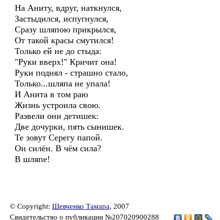
На Аниту, вдруг, наткнулся,
Застыдился, испугнулся,
Сразу шляпою прикрылся,
От такой красы смутился!
Только ей не до стыда:
"Руки вверх!" Кричит она!
Руки поднял - страшно стало,
Только...шляпа не упала!
И Анита в том раю
Жизнь устроила свою.
Развели они детишек:
Две дочурки, пять сынишек.
Те зовут Серегу папой.
Он силён. В чём сила?
В шляпе!
© Copyright:
Шевченко Тамара
, 2007
Свидетельство о публикации №207020900288