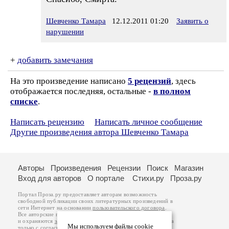
Шевченко Тамара
12.12.2011 01:20
Заявить о
нарушении
+
добавить замечания
На это произведение написано
5 рецензий
, здесь
отображается последняя, остальные -
в полном
списке
.
Написать рецензию
Написать личное сообщение
Другие произведения автора Шевченко Тамара
Авторы
Произведения
Рецензии
Поиск
Магазин
Вход для авторов
О портале
Стихи.ру
Проза.ру
Портал Проза.ру предоставляет авторам возможность
свободной публикации своих литературных произведений в
сети Интернет на основании
пользовательского договора
.
Все авторские права на произведения принадлежат авторам
и охраняются
законом
. Перепечатка произведений возможна
Мы используем файлы cookie
только с согласия его автора, к которому вы можете