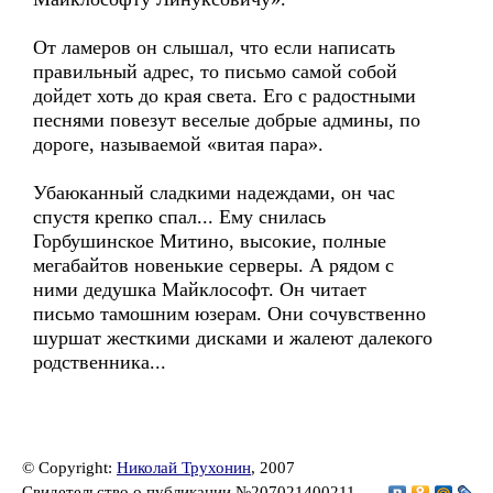
От ламеров он слышал, что если написать
правильный адрес, то письмо самой собой
дойдет хоть до края света. Его с радостными
песнями повезут веселые добрые админы, по
дороге, называемой «витая пара».
Убаюканный сладкими надеждами, он час
спустя крепко спал... Ему снилась
Горбушинское Митино, высокие, полные
мегабайтов новенькие серверы. А рядом с
ними дедушка Майклософт. Он читает
письмо тамошним юзерам. Они сочувственно
шуршат жесткими дисками и жалеют далекого
родственника...
© Copyright:
Николай Трухонин
, 2007
Свидетельство о публикации №207021400211