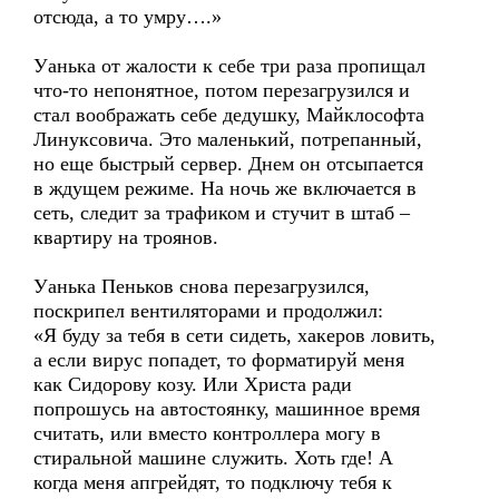
отсюда, а то умру….»
Уанька от жалости к себе три раза пропищал
что-то непонятное, потом перезагрузился и
стал воображать себе дедушку, Майклософта
Линуксовича. Это маленький, потрепанный,
но еще быстрый сервер. Днем он отсыпается
в ждущем режиме. На ночь же включается в
сеть, следит за трафиком и стучит в штаб –
квартиру на троянов.
Уанька Пеньков снова перезагрузился,
поскрипел вентиляторами и продолжил:
«Я буду за тебя в сети сидеть, хакеров ловить,
а если вирус попадет, то форматируй меня
как Сидорову козу. Или Христа ради
попрошусь на автостоянку, машинное время
считать, или вместо контроллера могу в
стиральной машине служить. Хоть где! А
когда меня апгрейдят, то подключу тебя к