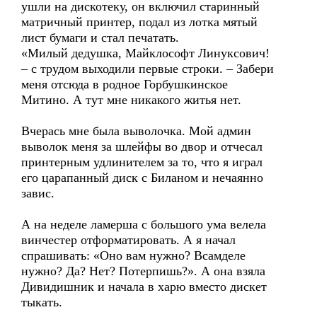
ушли на дискотеку, он включил старинный
матричный принтер, подал из лотка мятый
лист бумаги и стал печатать.
«Милый дедушка, Майклософт Линуксович!
– с трудом выходили первые строки. – Забери
меня отсюда в родное Горбушкинское
Митино. А тут мне никакого житья нет.
Вчерась мне была выволочка. Мой админ
выволок меня за шлейфы во двор и отчесал
принтерным удлинителем за то, что я играл
его царапанный диск с Биланом и нечаянно
завис.
А на неделе ламерша с большого ума велела
винчестер отформатировать. А я начал
спрашивать: «Оно вам нужно? Всамделе
нужно? Да? Нет? Потерпишь?». А она взяла
Дивидишник и начала в харю вместо дискет
тыкать.