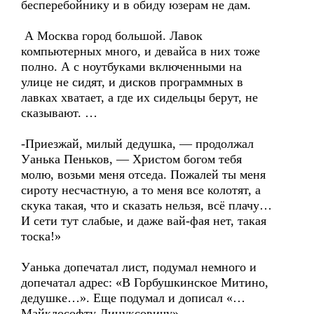
бесперебойнику и в обиду юзерам не дам.
А Москва город большой. Лавок
компьютерных много, и девайса в них тоже
полно. А с ноутбуками включенными на
улице не сидят, и дисков программных в
лавках хватает, а где их сидельцы берут, не
сказывают. …
-Приезжай, милый дедушка, — продолжал
Уанька Пеньков, — Христом богом тебя
молю, возьми меня отседа. Пожалей ты меня
сироту несчастную, а то меня все колотят, а
скука такая, что и сказать нельзя, всё плачу…
И сети тут слабые, и даже вай-фая нет, такая
тоска!»
Уанька допечатал лист, подумал немного и
допечатал адрес: «В Горбушкинское Митино,
дедушке…». Еще подумал и дописал «…
Майклософту Линуксовичу».