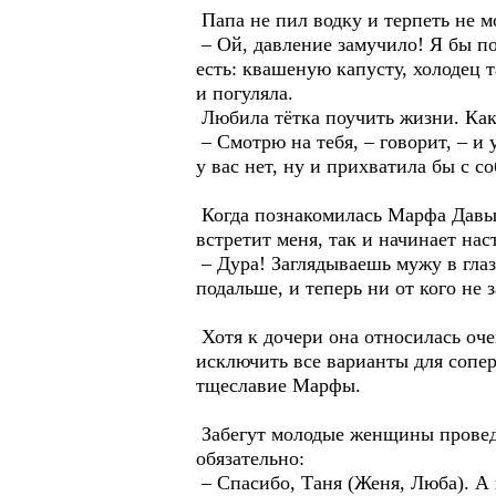
Папа не пил водку и терпеть не 
– Ой, давление замучило! Я бы под
есть: квашеную капусту, холодец 
и погуляла.
Любила тётка поучить жизни. Как
– Смотрю на тебя, – говорит, – и
у вас нет, ну и прихватила бы с с
Когда познакомилась Марфа Давыд
встретит меня, так и начинает нас
– Дура! Заглядываешь мужу в глаз
подальше, и теперь ни от кого не 
Хотя к дочери она относилась оч
исключить все варианты для сопе
тщеславие Марфы.
Забегут молодые женщины проведат
обязательно:
– Спасибо, Таня (Женя, Люба). А 