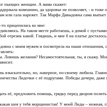
мог пьющих женщин. А мама скажет:
держала компанию, да здоровье не позволяет, - и тоже о
там или сала нарежет. Так Марфа Давыдовна сама выпьет
-то прицепилась ко мне:
 удивляюсь. На таком месте работаешь, а домой с пустым
обой отрезик какой. Глядишь, и мне б на платье досталось
овна с моим мужем и посмотрела на наши отношения, со
тавлять:
а. Ловишь желания? Несамостоятельная, ты, я скажу. Моя
зависит.
ень взыскательно, но, наверное, по-своему любила. Гла
рничества Лидочки с её подругами. Победы дочери, даже
ь её, предложить помощь, грядку перед двором полить и
какая шея у тебя морщинистая! У моей Лиды – нежная, г