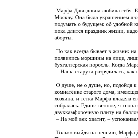
Марфа Давыдовна любила себя. Ей 
Москву. Она была украшением люб
подумать о будущем: об удобной кв
пока длится праздник жизни, надо
аборты.
Но как всегда бывает в жизни: на 
появились морщины на лице, лишн
бухгалтерская поросль. Когда Мар
– Наша старуха разрядилась, как 
О душе, не о душе, но, подойдя к
комнатёнке старого дома, имеюще
хозяина, и тётка Марфа владела е
собралась. Единственное, что она 
двухкамфорочную плиту на баллон
– На мой век хватит, – успокаивал
Только выйдя на пенсию, Марфа Да