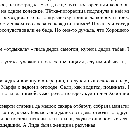
ре, не пострадал. Его, да ещё чуть подгоревший ковёр вы
 на одном колёсике. Тётка-погорелица подтянула к ней м
ромоздила его на тачку, сверху прикрыла ковром и поех
то с мешком-то сахара её каждый примет! Пожалели сосе
сочувствовали её беде. Но она-то думала, что Хорошило
отдыхала» - пила дедов самогон, курила дедов табак. 
устала ухаживать она за пьяницами, еду им добывать, ч
оводили военную операцию, и случайный осколок снаря
ё Марфа с дедом в огороде. Сели, как водится, поминать
хню за выпивкой. Смотрит, а поперек кухни дед Хорошил
смерти старика да мешок сахара отберут, собрала манатк
ько недалеко. Боялась она далеко от дома отходить: вдруг
ы не носили, пенсий не платили, люди с опасностью для
асшедший. А Лида была женщина разумная.