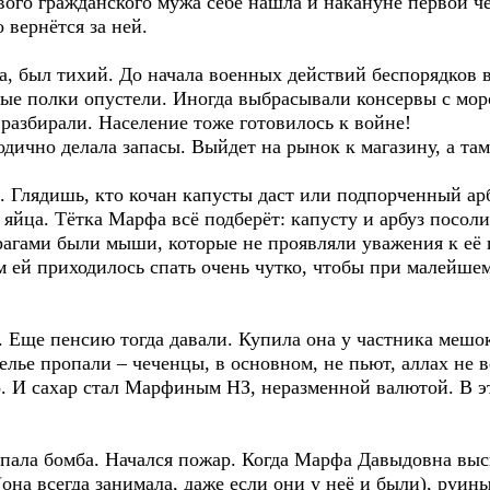
ого гражданского мужа себе нашла и накануне первой че
 вернётся за ней.
 был тихий. До начала военных действий беспорядков в
ые полки опустели. Иногда выбрасывали консервы с морс
 разбирали. Население тоже готовилось к войне!
дично делала запасы. Выйдет на рынок к магазину, а там 
. Глядишь, кто кочан капусты даст или подпорченный арб
 яйца. Тётка Марфа всё подберёт: капусту и арбуз посол
агами были мыши, которые не проявляли уважения к её п
 ей приходилось спать очень чутко, чтобы при малейшем
 Еще пенсию тогда давали. Купила она у частника мешок 
елье пропали – чеченцы, в основном, не пьют, аллах не ве
о. И сахар стал Марфиным НЗ, неразменной валютой. В эт
пала бомба. Начался пожар. Когда Марфа Давыдовна выс
(она всегда занимала, даже если они у неё и были), руи