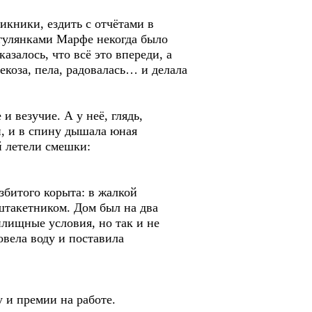
икники, ездить с отчётами в
 гулянками Марфе некогда было
азалось, что всё это впереди, а
екоза, пела, радовалась… и делала
и везучие. А у неё, глядь,
, и в спину дышала юная
й летели смешки:
збитого корыта: в жалкой
штакетником. Дом был на два
илищные условия, но так и не
ровела воду и поставила
 и премии на работе.