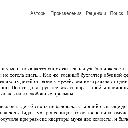
Авторы
Произведения
Рецензии
Поиск
 у меня появляется снисходительная улыбка и жалость. 
и не хотела знать... Как же, главный бухгалтер обувной 
ея двоих детей от разных мужей, она не страдала от оди
нно. Но всегда вокруг неё вилась пара – тройка поклон
калась на их любовные призывы.
выдовна детей своих не баловала. Старший сын, ещё дов
шая дочь Лида – моя ровесница – тоже поспешила замуж,
, получила при размене квартиры мужа две комнаты, и бы