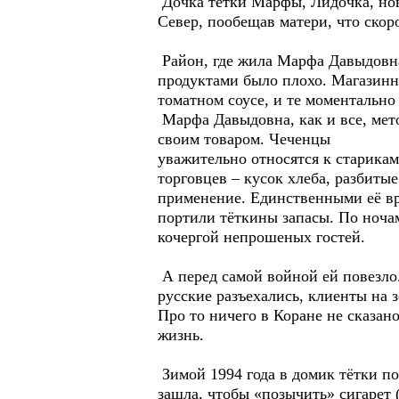
Дочка тётки Марфы, Лидочка, нов
Север, пообещав матери, что скоро
Район, где жила Марфа Давыдовна,
продуктами было плохо. Магазинн
томатном соусе, и те моментально
Марфа Давыдовна, как и все, мето
своим товаром. Чеченцы
уважительно относятся к старикам
торговцев – кусок хлеба, разбитые
применение. Единственными её вр
портили тёткины запасы. По ночам
кочергой непрошеных гостей.
А перед самой войной ей повезло.
русские разъехались, клиенты на з
Про то ничего в Коране не сказан
жизнь.
Зимой 1994 года в домик тётки по
зашла, чтобы «позычить» сигарет 