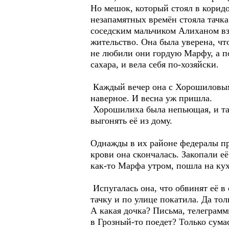
Но мешок, который стоял в коридо
незапамятных времён стояла тачка
соседским мальчиком Алиханом взг
жительство. Она была уверена, ч
не любили они гордую Марфу, а по
сахара, и вела себя по-хозяйски.
Каждый вечер она с Хорошиловым «
наверное. И весна уж пришла.
Хорошилиха была непьющая, и так 
выгонять её из дому.
Однажды в их районе федералы пр
крови она скончалась. Закопали е
как-то Марфа утром, пошла на ку
Испугалась она, что обвинят её в 
тачку и по улице покатила. Да тол
А какая дочка? Письма, телеграмм
в Грозный-то поедет? Только сум