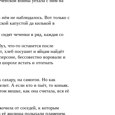
ченской войны уехала с ним на
 нём не наблюдалось. Вот только с
кой капустой да килькой в
сидят чеченки в ряд, каждая со
уз, что-то останется после
ит, хлеб посушит и яйцам найдёт
ерсоне, бессовестно воровали и
 шорохе встать и отогнать
сахару, на самогон. Но как
лит. А если кто и пьёт, то коньяк.
ом мешке, как она считала, вся её
кочила от соседей, к которым
ны её жилища полыхали пламенем.