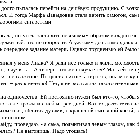
ке» и
а долго пыталась перейти на дешёвую продукцию. С водко
ься. И тогда Марфа Давыдовна стала варить самогон, сама
 дорогими сигаретами.
ала, но могла заставить неведомым образом каждого чег
жки всё, что не попросит. А уж саму дочь замордовала н
 очередное задание матери. Однако трудненько ей было 
нная у меня Лидка? Я ради неё только и жила, молодость
еть, выучить… А теперь, что же получается? Мать ей не 
сит не глаженое. Попросила испечь пирогов, она мне куп
еня – раз в неделю! Нет, я не заслужила такого невниман
 одиночества. Ей постоянно нужен был кто-то, чтобы я
о та не прожила с ней и трёх дней. Вот тогда-то тётка 
аженная, облитая духами, с крашеной смоляной косой, з
 шиньоном:
айду, проведаю, - а сама, подмигивая левым глазом, как 
делать? Не выгонишь. Надо угощать!