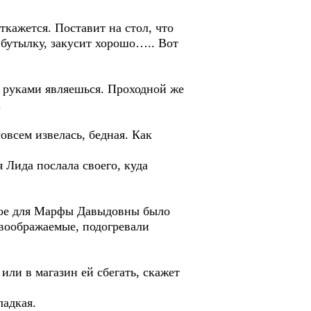
ткажется. Поставит на стол, что
 бутылку, закусит хорошо….. Вот
и руками являешься. Проходной же
.
всем извелась, бедная. Как
 Лида послала своего, куда
вное для Марфы Давыдовны было
 воображаемые, подогревали
ли в магазин ей сбегать, скажет
ладкая.