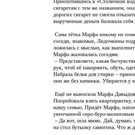
Приохотившись к «Столичной вод
сигаретам с тем же названием, он
дорогих сигарет не смогла отказат
вырученные деньги баловала себя
Сама тётка Марфа никому не помог
соседи, знакомые, Лидочкины подру
ложилась с мыслью, как выполнить
Марфа жаловалась соседям:
– Представляете, какая бесчувстве
рук, чтоб её накормить, обуть, од
Набрала белья для стирки – прино
они же без начинки. Убирается у м
Ещё не выносила Марфа Давыдовна
Попробовала взять квартирантку, н
нашу семью. Придёт Марфа, напом
увенчанной серо-буро-малиновым
– Да вот, шла мимо. Дай, думаю, з
на стол бутылку самогона. Что ж 