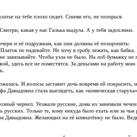
атье на тебе плохо сидит. Сними его, не позорься.
Смотри, какая у нас Галька выдула. А у тебя задохлики.
очери и её подружкам, как они должны её похоронить:
латок не надевайте. Не хочу в гробу лежать, как бабка.
не завязывайте. Чтобы узла не было. На лоб бумажку не 
вой, здесь все не поместятся. За деньгами на работу мою
ь.
ржалась. И волосы заставит дочь вовремя ей покрасить, и
фа Давыдовна стала выглядеть, как «комическая старуха
озный чернел. Уезжали русские, дома их занимали чеченц
ь русских. Только те, кому некуда было ехать или за чьи
фа Давыдовна. Желающих на её комнатёнку не было. Вед