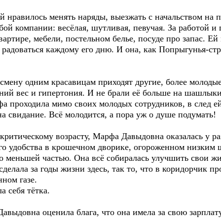
нравилось менять наряды, выезжать с начальством на п
ой компании: весёлая, шутливая, певучая. За работой и
артире, мебели, постельном белье, посуде про запас. Ей к
 радоваться каждому его дню. И она, как Попрыгунья-стр
смену одним красавицам приходят другие, более молодые 
ий вес и гипертония. И не брали её больше на шашлыки
фа проходила мимо своих молодых сотрудников, в след е
на свидание. Всё молодится, а пора уж о душе подумать!
 критическому возрасту, Марфа Давыдовна оказалась у ра
го удобства в крошечном дворике, огороженном низким 
го меньшей частью. Она всё собиралась улучшить свои ж
сделала за годы жизни здесь, так то, что в коридорчик п
ном газе.
а себя тётка.
выдовна оценила блага, что она имела за свою зарплату