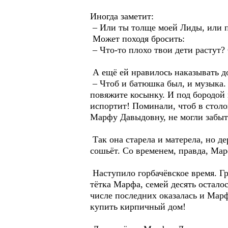
Иногда заметит:
– Или ты толще моей Лиды, или пл
Может походя бросить:
– Что-то плохо твои дети растут? 
А ещё ей нравилось наказывать д
– Чтоб и батюшка был, и музыка. П
повяжите косынку. И под бородой 
испортит! Поминали, чтоб в столо
Марфу Давыдовну, не могли забыт
Так она старела и матерела, но де
сошьёт. Со временем, правда, Мар
Наступило горбачёвское время. Гр
тётка Марфа, семей десять осталос
числе последних оказалась и Мар
купить кирпичный дом!