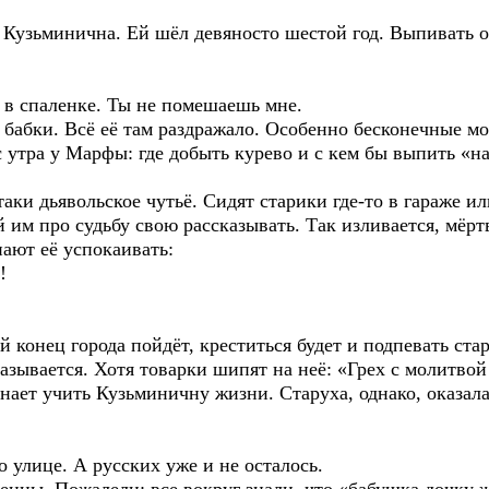
 Кузьминична. Ей шёл девяносто шестой год. Выпивать 
 в спаленке. Ты не помешаешь мне.
 бабки. Всё её там раздражало. Особенно бесконечные м
с утра у Марфы: где добыть курево и с кем бы выпить «на
аки дьявольское чутьё. Сидят старики где-то в гараже и
й им про судьбу свою рассказывать. Так изливается, мёрт
нают её успокаивать:
!
 конец города пойдёт, креститься будет и подпевать стар
называется. Хотя товарки шипят на неё: «Грех с молитвой
нает учить Кузьминичну жизни. Старуха, однако, оказала
о улице. А русских уже и не осталось.