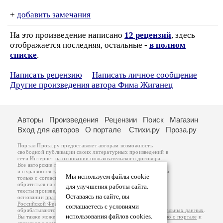
+
добавить замечания
На это произведение написано
12 рецензий
, здесь
отображается последняя, остальные -
в полном
списке
.
Написать рецензию
Написать личное сообщение
Другие произведения автора Фима Жиганец
Авторы
Произведения
Рецензии
Поиск
Магазин
Вход для авторов
О портале
Стихи.ру
Проза.ру
Портал Проза.ру предоставляет авторам возможность
свободной публикации своих литературных произведений в
сети Интернет на основании
пользовательского договора
.
Все авторские права на произведения принадлежат авторам
и охраняются
законом
. Перепечатка произведений возможна
Мы используем файлы cookie
только с согласия его автора, к которому вы можете
обратиться на его авторской странице. Ответственность за
для улучшения работы сайта.
тексты произведений авторы несут самостоятельно на
Оставаясь на сайте, вы
основании
правил публикации
и
законодательства
Российской Федерации
. Данные пользователей
соглашаетесь с условиями
обрабатываются на основании
Политики обработки персональных данных
.
использования файлов cookies.
Вы также можете посмотреть более подробную
информацию о портале
и