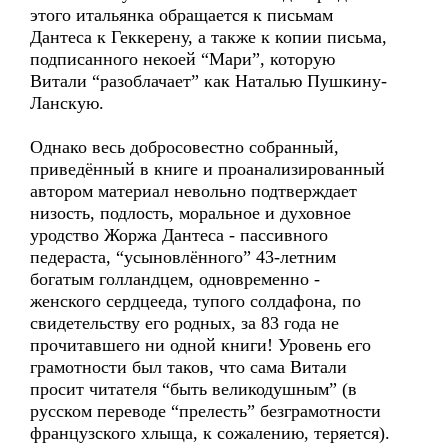
этого итальянка обращается к письмам
Дантеса к Геккерену, а также к копии письма,
подписанного некоей “Мари”, которую
Витали “разоблачает” как Наталью Пушкину-
Ланскую.
Однако весь добросовестно собранный,
приведённый в книге и проанализированный
автором материал невольно подтверждает
низость, подлость, моральное и духовное
уродство Жоржа Дантеса - пассивного
педераста, “усыновлённого” 43-летним
богатым голландцем, одновременно -
женского сердцееда, тупого солдафона, по
свидетельству его родных, за 83 года не
прочитавшего ни одной книги! Уровень его
грамотности был таков, что сама Витали
просит читателя “быть великодушным” (в
русском переводе “прелесть” безграмотности
французского хлыща, к сожалению, теряется).