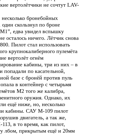
ские вертолётчики не сочтут LAV-
, несколько бронебойных
 один скользнул по броне
м-М1”, едва увидел вспышку
не осталось ничего. Лётчик снова
800. Пилот стал использовать
ого крупнокалиберного пулемёта
шие вертолёт огнём
ирование кабины, три из них – в
ли попадали по касательной,
ной базе с бронёй против пуль
попала в контейнер с четырьмя
емётов М2 того же калибра,
зенитного оружия. Однако, их
ли ещё ниже, но, несколько
рони кабины. САУ М-109 пилот
рушив двигатель, а так же,
113, в то время, как пилот,
ту лбом, прикрытым ещё и 20мм