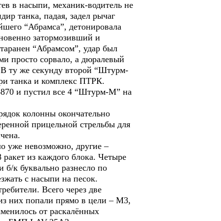
ев в насыпи, механик-водитель не
ир танка, падая, задел рычаг
йшего “Абрамса”, детонировала
гновенно затормозивший и
таранен “Абрамсом”, удар был
ми просто сорвало, а дюралевый
. В ту же секунду второй “Штурм-
ри танка и комплекс ПТРК.
4870 и пустил все 4 “Штурм-М” на
орядок колонны окончательно
веренной прицельной стрельбы для
чена.
ло уже невозможно, другие –
 ракет из каждого блока. Четыре
 б/к буквально разнесло по
зжать с насыпи на песок.
ребители. Всего через две
из них попали прямо в цели – М3,
менилось от раскалённых