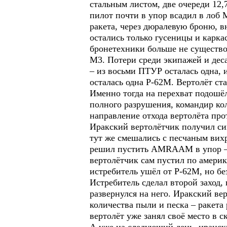
стальным листом, две очереди 12,
пилот почти в упор всадил в лоб 
ракета, через дюралевую броню, в
остались только гусеницы и карк
бронетехники больше не существо
М3. Потери среди экипажей и дес
– из восьми ПТУР осталась одна, 
осталась одна Р-62М. Вертолёт ст
Именно тогда на перехват подошёл
полного разрушения, командир ко
направление отхода вертолёта про
Иракский вертолётчик получил сиг
тут же смешались с песчаным вихр
решил пустить АМRААМ в упор – с
вертолётчик сам пустил по амери
истребитель ушёл от Р-62М, но бе
Истребитель сделал второй заход,
развернулся на него. Иракский в
количества пыли и песка – ракета 
вертолёт уже занял своё место в 