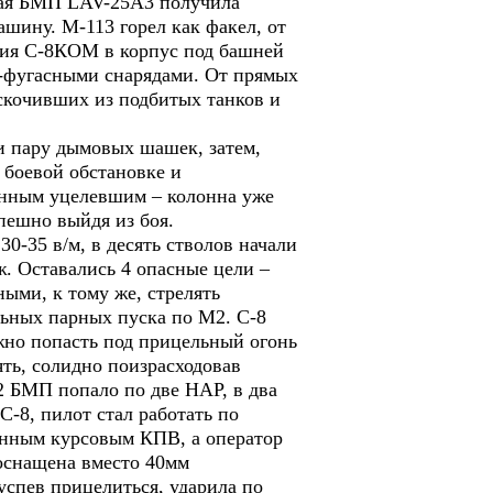
сная БМП LAV-25А3 получила
шину. М-113 горел как факел, от
ания С-8КОМ в корпус под башней
о-фугасными снарядами. От прямых
ыскочивших из подбитых танков и
и пару дымовых шашек, затем,
 боевой обстановке и
венным уцелевшим – колонна уже
пешно выйдя из боя.
-35 в/м, в десять стволов начали
. Оставались 4 опасные цели –
ми, к тому же, стрелять
льных парных пуска по М2. С-8
ожно попасть под прицельный огонь
ть, солидно поизрасходовав
 2 БМП попало по две НАР, в два
-8, пилот стал работать по
енным курсовым КПВ, а оператор
оснащена вместо 40мм
успев прицелиться, ударила по