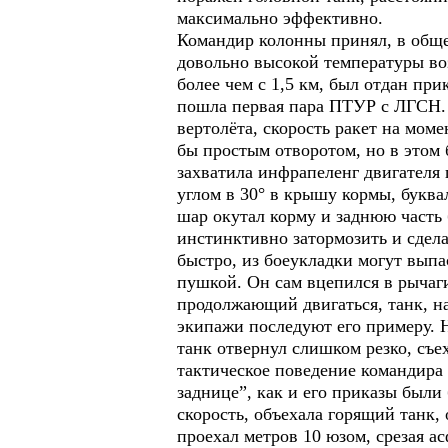
максимально эффективно.
Командир колонны принял, в обще
довольно высокой температуры во
более чем с 1,5 км, был отдан пр
пошла первая пара ПТУР с ЛГСН. 
вертолёта, скорость ракет на мо
бы простым отворотом, но в этом
захватила инфрапеленг двигателя 
углом в 30° в крышу кормы, буква
шар окутал корму и заднюю часть
инстинктивно затормозить и сдела
быстро, из боеукладки могут выпа
пушкой. Он сам вцепился в рычаги
продолжающий двигаться, танк, на
экипажи последуют его примеру. 
танк отвернул слишком резко, съе
тактическое поведение командира 
заднице”, как и его приказы были
скорость, объехала горящий танк,
проехал метров 10 юзом, срезая 