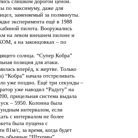
ались слишком дорогой ценой.
ы по максимуму, даже для
рицел, заменяемый за полминуты.
дке эксперимента ещё в 1988
 кабиной пилота. Вооружались
км на левом внешнем пилоне и
КОМ, а на законцовках – по
дящего солнца. “Супер Кобра”
ьная позиция для атаки.
милась вперёд, к жертве. Только
) “Кобра” начала отстреливать
ло уже поздно. Ещё три секунды –
ератор уже наводил “Радугу” на
6200, прицельная система выдала
уск – 5950. Колонна была
екундным интервалом, если
ть с интервалом не более
акета была пущена с
 81м/с, за время, когда будет
вать обычные “Штурмы”