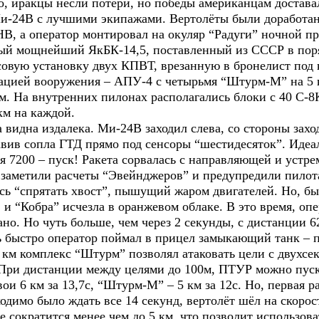
но, иракцы несли потери, но победы американцам достав
 Ми-24В с лучшими экипажами. Вертолёты были доработан
НВ, а оператор монтировал на окуляр “Радуги” ночной п
ный мощнейший ЯкБК-14,5, поставленный из СССР в поря
рсовую установку двух КПВТ, врезанную в бронелист под
ацией вооружения – АПУ-4 с четырьмя “Штурм-М” на 5 
м. На внутренних пилонах располагались блоки с 40 С-8
км на каждой.
видна издалека. Ми-24В заходил слева, со стороны захо
авив сопла ГТД прямо под сенсоры “шестидесяток”. Идеал
я 7200 – пуск! Ракета сорвалась с направляющей и устре
у заметили расчеты “Эвейнджеров” и предупредили пилота
сь “спрятать хвост”, пышущий жаром двигателей. Но, бы
 и “Кобра” исчезла в оранжевом облаке. В это время, оп
ано. Но чуть больше, чем через 2 секунды, с дистанции 
ь быстро оператор поймал в прицел замыкающий танк – п
-6 км комплекс “Штурм” позволял атаковать цели с двухс
При дистанции между целями до 100м, ПТУР можно пуска
и 6 км за 13,7с, “Штурм-М” – 5 км за 12с. Но, первая р
димо было ждать все 14 секунд, вертолёт шёл на скорости
е сократится менее чем до 5 км, что позволит использо