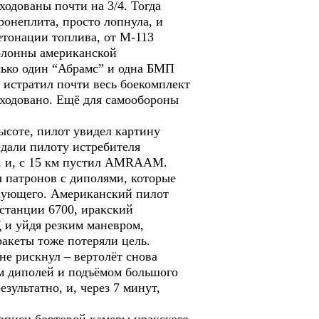
ходованы почти на 3/4. Тогда
ронеплита, просто лопнула, и
етонации топлива, от М-113
олонны американской
лько один “Абрамс” и одна БМП
 истратил почти весь боекомплект
сходовано. Ещё для самообороны
ысоте, пилот увидел картину
едали пилоту истребителя
м, и, с 15 км пустил АМRААМ.
ы патронов с диполями, которые
такующего. Американский пилот
станции 6700, иракский
 и уйдя резким маневром,
ракеты тоже потеряли цель.
не рискнул – вертолёт снова
ом диполей и подъёмом большого
зультатно, и, через 7 минут,