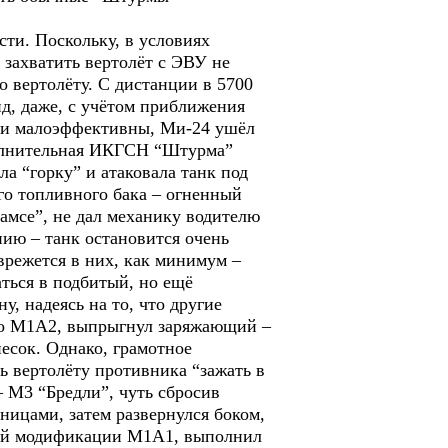
ти. Поскольку, в условиях
захватить вертолёт с ЭВУ не
о вертолёту. С дистанции в 5700
д, даже, с учётом приближения
ости малоэффективны, Ми-24 ушёл
полнительная ИКГСН “Штурма”
ла “горку” и атаковала танк под
го топливного бака – огненный
амсе”, не дал механику водителю
нию – танк остановится очень
врежется в них, как минимум –
аться в подбитый, но ещё
, надеясь на то, что другие
ого М1А2, выпрыгнул заряжающий –
есок. Однако, грамотное
ь вертолёту противника “зажать в
– М3 “Бредли”, чуть сбросив
еницами, затем развернулся боком,
нней модификации М1А1, выполнил