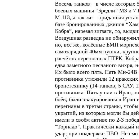
Восемь танков – в числе которы
боевых машины “Бредли” М3 и 7 
М-113, а так же – приданная уста
базе бронированных джипов “Хамме
Кобра”, нарезая зигзаги, то, выдви
Воздушная разведка не обнаружила
но, всё же, колёсные БМП морпех
самозарядной 40мм пушки, крупно
расчётов переносных ПТРК. Кобра 
едва заметного песчаного вихря,
Их было всего пять. Пять Ми-24В
противника утюжили 12 иракских 
бронетехнику (14 танков, 5 САУ,
противника. Пять ушли в Иран, та
боёв, были эвакуированы в Иран
перегнаны в третьи страны, чтобы
укрытий, из которых могли бы де
имели в своём активе по 2-3 поб
“Торнадо”. Практически каждый и
удар, при поддержке ПВО. Не смот