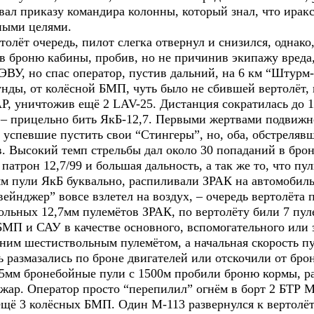
овал приказу командира колонны, который знал, что ирак
ными целями.
олёт очередь, пилот слегка отвернул и снизился, однако
 в броню кабины, пробив, но не причинив экипажу вреда,
 ЭВУ, но спас оператор, пустив дальний, на 6 км “Штур
унды, от колёсной БМП, чуть было не сбившей вертолёт, 
Р, уничтожив ещё 2 LAV-25. Дистанция сократилась до 1
 – прицельно бить ЯкБ-12,7. Первыми жертвами подвижн
 успевшие пустить свои “Стингеры”, но, оба, обстреляв
. Высокий темп стрельбы дал около 30 попаданий в брон
патрон 12,7/99 и большая дальность, а так же то, что пу
мм пули ЯкБ буквально, распиливали ЗРАК на автомобиль
ейнджер” вовсе взлетел на воздух, – очередь вертолёта 
льных 12,7мм пулемётов ЗРАК, по вертолёту били 7 пул
БМП и САУ в качестве основного, вспомогательного или 
ним шестиствольным пулемётом, а начальная скорость пу
ль размазались по броне двигателей или отскочили от б
5мм бронебойные пули с 1500м пробили броню кормы, раз
жар. Оператор просто “перепилил” огнём в борт 2 БТР М-
щё 3 колёсных БМП. Один М-113 развернулся к вертолё