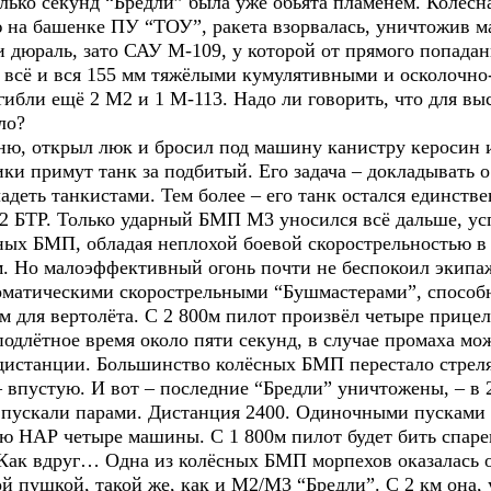
колько секунд “Бредли” была уже обьята пламенем. Колё
 на башенке ПУ “ТОУ”, ракета взорвалась, уничтожив ма
и дюраль, зато САУ М-109, у которой от прямого попад
 всё и вся 155 мм тяжёлыми кумулятивными и осколочн
гибли ещё 2 М2 и 1 М-113. Надо ли говорить, что для в
ло?
ю, открыл люк и бросил под машину канистру керосин 
ики примут танк за подбитый. Его задача – докладывать о
ладеть танкистами. Тем более – его танк остался единст
 2 БТР. Только ударный БМП М3 уносился всё дальше, ус
х БМП, обладая неплохой боевой скорострельностью в 30
м. Но малоэффективный огонь почти не беспокоил экипаж
матическими скорострельными “Бушмастерами”, способны
 для вертолёта. С 2 800м пилот произвёл четыре прице
подлётное время около пяти секунд, в случае промаха м
дистанции. Большинство колёсных БМП перестало стреля
– впустую. И вот – последние “Бредли” уничтожены, – в
ы пускали парами. Дистанция 2400. Одиночными пусками С
ю НАР четыре машины. С 1 800м пилот будет бить спар
ак вдруг… Одна из колёсных БМП морпехов оказалась 
й пушкой, такой же, как и М2/М3 “Бредли”. С 2 км она, 