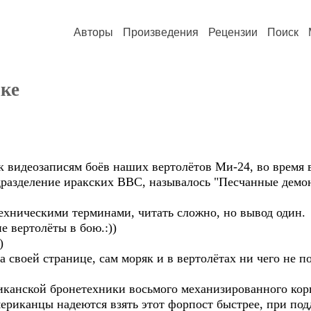
Авторы
Произведения
Рецензии
Поиск
ке
к видеозаписям боёв наших вертолётов Ми-24, во время 
разделение иракских ВВС, называлось "Песчанные демо
ехническими терминами, читать сложно, но вывод один.
е вертолёты в бою.:))
)
а своей странице, сам моряк и в вертолётах ни чего не 
мериканской бронетехники восьмого механизированного к
мериканцы надеются взять этот форпост быстрее, при по