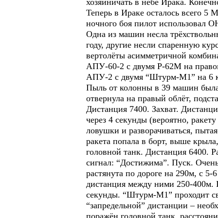
хозяйничать в небе Ирака. Конеч
Теперь в Ираке осталось всего 5
ночного боя пилот использовал О
Одна из машин несла трёхстволь
году, другие несли спаренную ку
вертолёты асимметричной комбин
АПУ-60-2 с двумя Р-62М на право
АПУ-2 с двумя “Штурм-М1” на 6 
Пыль от колонны в 39 машин была 
отвернула на правый облёт, подст
Дистанция 7400. Захват. Дистанци
через 4 секунды (вероятно, ракет
ловушки и разворачиваться, пытая
ракета попала в борт, выше крыла,
головной танк. Дистанция 6400. Р
сигнал: “Достижима”. Пуск. Очен
растянута по дороге на 290м, с 5
дистанция между ними 250-400м. 
секунды. “Штурм-М1” проходит сво
“запредельной” дистанции – необхо
поражён головной танк, расстояни