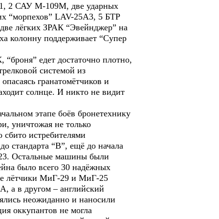
1, 2 САУ М-109М, две ударных
х “морпехов” LAV-25А3, 5 БТР
 две лёгких ЗРАК “Эвейнджер” на
уха колонну поддерживает “Супер
, “броня” едет достаточно плотно,
трелковой системой из
опасаясь гранатомётчиков и
аходит солнце. И никто не видит
ачальном этапе боёв бронетехнику
и, уничтожая не только
о сбито истребителями
до стандарта “В”, ещё до начала
-23. Остальные машины были
ейна было всего 30 надёжных
ие лётчики МиГ-29 и МиГ-25
А, а в другом – английский
лялись неожиданно и наносили
ция оккупантов не могла