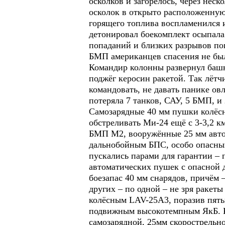
осколков и загорелось, через нес
осколок в открыто расположенную
горящего топлива воспламенился 
детонировал боекомплект осыпала
попаданий и близких разрывов по
БМП американцев спасения не бы
Командир колонны развернул башн
поджёг керосин ракетой. Так лётч
командовать, не давать панике ов
потеряла 7 танков, САУ, 5 БМП, и
Самозарядные 40 мм пушки колёсны
обстреливать Ми-24 ещё с 3-3,2 к
БМП М2, вооружённые 25 мм авто
дальнобойным БПС, особо опасным
пускались парами для гарантии – 
автоматических пушек с опасной 
боезапас 40 мм снарядов, причём 
других – по одной – не зря ракет
колёсным LAV-25А3, поразив пять
подвижным высокотемпным ЯкБ. К
самозарядной, 25мм скорострельно