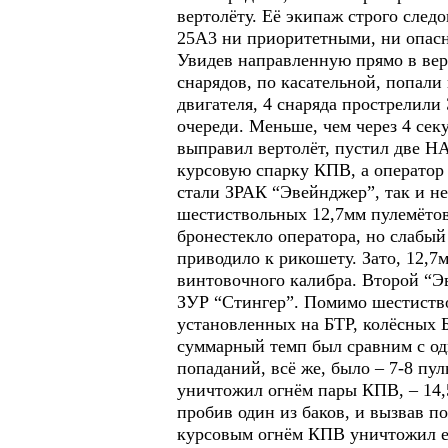
вертолёту. Её экипаж строго след
25А3 ни приоритетными, ни опас
Увидев направленную прямо в верт
снарядов, по касательной, попали
двигателя, 4 снаряда прострелили
очереди. Меньше, чем через 4 сек
выправил вертолёт, пустил две НА
курсовую спарку КПВ, а оператор
стали ЗРАК “Эвейнджер”, так и не
шестиствольных 12,7мм пулемётов
бронестекло оператора, но слабый 
приводило к рикошету. Зато, 12,7
винтовочного калибра. Второй “Эв
ЗУР “Стингер”. Помимо шестиство
установленных на БТР, колёсных 
суммарный темп был сравним с од
попаданий, всё же, было – 7-8 пу
уничтожил огнём пары КПВ, – 14,
пробив один из баков, и вызвав по
курсовым огнём КПВ уничтожил е