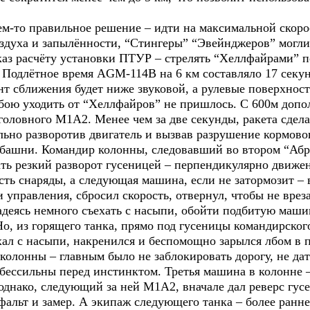
м-то правильное решение – идти на максимальной скорос
здуха и запылённости, “Стингеры” “Эвейнджеров” могли 
иказ расчёту установки ПТУР – стрелять “Хеллфайрами” п
Подлётное время AGM-114В на 6 км составляло 17 секун
мент сближения будет ниже звуковой, а рулевые поверхн
 бою уходить от “Хеллфайров” не пришлось. С 600м до
головного М1А2. Менее чем за две секунды, ракета сдела
льно разворотив двигатель и вызвав разрушение кормово
 башни. Командир колонны, следовавший во втором “Абр
ть резкий разворот гусеницей – перпендикулярно движе
сть снаряды, а следующая машина, если не затормозит – 
 управления, сбросил скорость, отвернул, чтобы не врез
деясь немного съехать с насыпи, обойти подбитую машину
Но, из горящего танка, прямо под гусеницы командирск
хал с насыпи, накренился и беспомощно зарылся лбом в п
колонны – главным было не заблокировать дорогу, не дат
 бессильны перед инстинктом. Третья машина в колонне 
 однако, следующий за ней М1А2, вначале дал реверс гуc
асфальт и замер. А экипаж следующего танка – более ра