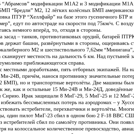
х 5 “Абрамсов” модификации М1А2 и 3 модификации М1А
БМП “Бредли” М2, 12 лёгких колёсных БМП американски
новка ПТУР “Хеллфайр” на базе этого гусеничного БТР и
р”, едут по автостраде на скорости под 75км/ч. С возд
гаясь немного вперёд, то, отходя в стороны.
 засад – танков, противотанковых орудий, батарей ПТРК
ов держат башни, развёрнутыми в стороны, ощериваясь с
калиберного М2 и шестиствольного 7,62мм “Минигана”, 
сканирует местность на дальность 6 км. Над пустыней з
 неумолимо приближающегося справа.
 с местными доработками, пять отборных экипажей. На н
Ми-24В, причём, нанося противнику значительные потер
 12 БМП), но и транспортные вертолёты. Две машины был
к же, как и остальные 15 Ми-24В и Ми-24Д, доведённые 
 и Сирию. Ирак защищали 8 МиГ-29, 5 МиГ-25 и 12 МиГ
 избежать бессмысленных потерь на аэродромах – у Хусс
йствовать истребители, перехватчики и вертолёты. Мног
еды, один пилот МиГ-23 сбил в одном бою 2 F-18 ВВС СШ
з истребителей сбил по самолёту противника. Они появ
ря на колоссальное количественное превосходство, авиа