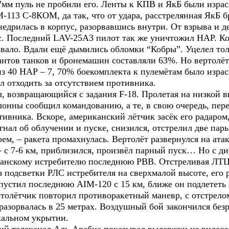
7мм пуль не пробили его. Ленты к КПВ и ЯкБ были израс
М-113 С-8КОМ, да так, что от удара, расстрелянная ЯкБ б
недрилась в корпус, разорвавшись внутри. От взрыва и д
ас. Последний LAV-25А3 пилот так же уничтожил НАР. К
вало. Вдали ещё дымились обломки “Кобры”. Уцелел то
антов танков и бронемашин составляли 63%. Но вертолёт
из 40 НАР – 7, 70% боекомплекта к пулемётам было изра
ал отходить за отсутствием противника.
, возвращающийся с задания F-18. Пролетая на низкой в
лонны сообщил командованию, а те, в свою очередь, пер
тивника. Вскоре, американский лётчик засёк его радаро
нал об облучении и пуске, снизился, отстрелил две пар
ем, – ракета промахнулась. Вертолёт развернулся на а
 7-6 км, приблизился, произвёл парный пуск… Но с ди
канскому истребителю последнюю РВВ. Отстреливая ЛТЦ
з подсветки РЛС истребителя на сверхмалой высоте, его 
 пустил последнюю AIM-120 с 15 км, ближе он подлететь 
ертолётчик повторил противоракетный маневр, с отстрел
разорвалась в 25 метрах. Воздушный бой закончился безре
скальном укрытии.