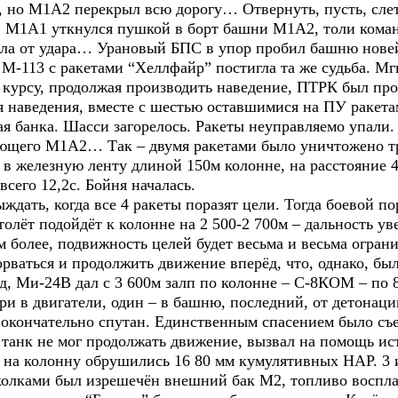
, но М1А2 перекрыл всю дорогу… Отвернуть, пусть, слет
… М1А1 уткнулся пушкой в борт башни М1А2, толи команд
ила от удара… Урановый БПС в упор пробил башню нове
 М-113 с ракетами “Хеллфайр” постигла та же судьба. М
курсу, продолжая производить наведение, ПТРК был про
я наведения, вместе с шестью оставшимися на ПУ ракета
ая банка. Шасси загорелось. Ракеты неуправляемо упали
ающего М1А2… Так – двумя ракетами было уничтожено т
 в железную ленту длиной 150м колонне, на расстояние 
всего 12,2с. Бойня началась.
ждать, когда все 4 ракеты поразят цели. Тогда боевой п
ртолёт подойдёт к колонне на 2 500-2 700м – дальность у
более, подвижность целей будет весьма и весьма ограни
рваться и продолжить движение вперёд, что, однако, бы
ад, Ми-24В дал с 3 600м залп по колонне – С-8КОМ – по 8
и в двигатели, один – в башню, последний, от детонации
 окончательно спутан. Единственным спасением было съе
о танк не мог продолжать движение, вызвал на помощь ист
, на колонну обрушились 16 80 мм кумулятивных НАР. 3 
олками был изрешечён внешний бак М2, топливо воспла