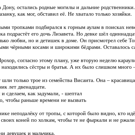
 Дону, остались родные могилы и дальние родственники.
анку, как мог, обставил её. Не хватало только хозяйки.
ными тропками подбирался к горным аулам в поисках не
ка подрастёт его дочь Лизавета. Но девке шёл одиннадц
олько любви, но и детишек в доме. Он присмотрел себе То
ными чёрными косами и широкими бёдрами. Оставалось са
рохор, согласно этому плану, уже вторую неделю караул
й находились сёстры и братья. А их было слишком много –
 шли только трое из семейства Висаита. Она – красавиц
ьчик лет двенадцати.
 и сделаем, как задумали, - шептал
о, чтобы раньше времени не вызвать
нике неподалёку от тропы, с которой было видно, кто ид
 своих коней по холкам, чтобы те не фыркали и не ржали
ни девушек и мальчика.