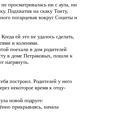
 не просматривалась ни с аула, ни
ку. Подхватив на скаку Тоиту,
много погарцевав вокруг Социты и
 Когда ей это не удалось сделать,
ктями и коленями.
итой поехали в дом родителей
сту в доме Петраковых, пошли к
т нагрянуть.
тебя построил. Родителей у него
ерез некоторое время к отцу-
нула новой подруге:
ённо прикрываясь, начала