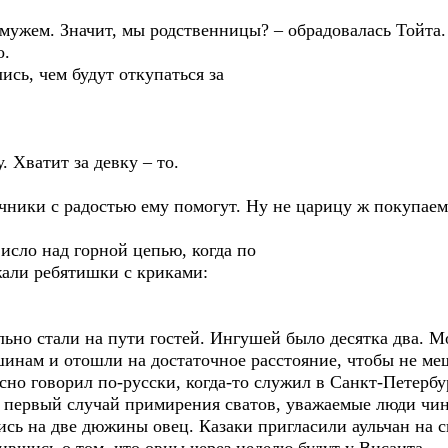
амужем. Значит, мы родственницы? – обрадовалась Тойта.
о.
ись, чем будут откупаться за
 Хватит за девку – то.
чники с радостью ему помогут. Ну не царицу ж покупаем
сло над горной цепью, когда по
али ребятишки с криками:
ьно стали на пути гостей. Ингушей было десятка два. М
шинам и отошли на достаточное расстояние, чтобы не ме
но говорил по-русски, когда-то служил в Санкт-Петербур
е первый случай примирения сватов, уважаемые люди чи
сь на две дюжины овец. Казаки пригласили аульчан на с