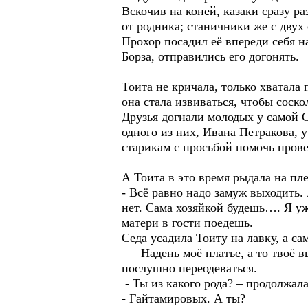
Вскочив на коней, казаки сразу ра
от родника; станичники же с двух
Прохор посадил её впереди себя н
Борза, отправились его догонять.
Тоита не кричала, только хватала 
она стала извиваться, чтобы соск
Друзья догнали молодых у самой С
одного из них, Ивана Петракова, 
старикам с просьбой помочь прове
А Тоита в это время рыдала на пл
- Всё равно надо замуж выходить.
нет. Сама хозяйкой будешь…. Я уже
матери в гости поедешь.
Седа усадила Тоиту на лавку, а с
— Надень моё платье, а то твоё в
послушно переодеваться.
- Ты из какого рода? – продолжала
- Гайтамировых. А ты?