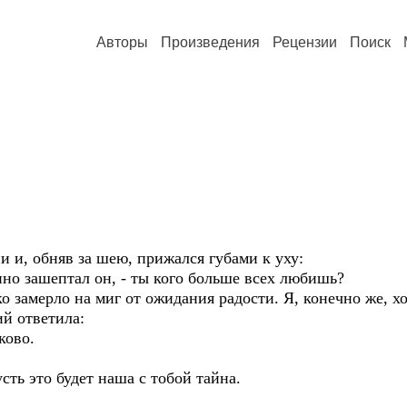
Авторы
Произведения
Рецензии
Поиск
и и, обняв за шею, прижался губами к уху:
енно зашептал он, - ты кого больше всех любишь?
ко замерло на миг от ожидания радости. Я, конечно же, х
ий ответила:
ково.
усть это будет наша с тобой тайна.