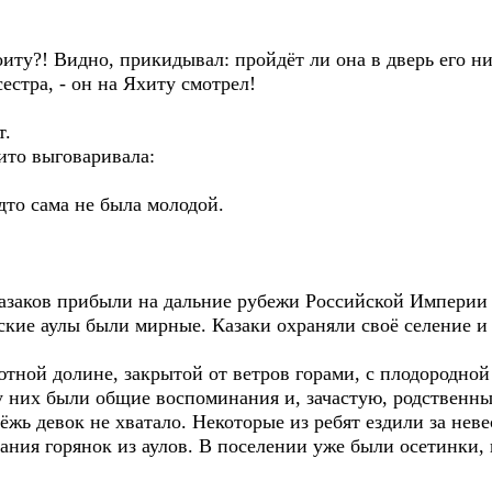
оиту?! Видно, прикидывал: пройдёт ли она в дверь его н
естра, - он на Яхиту смотрел!
т.
дито выговаривала:
удто сама не была молодой.
казаков прибыли на дальние рубежи Российской Империи 
кие аулы были мирные. Казаки охраняли своё селение и 
тной долине, закрытой от ветров горами, с плодородно
 у них были общие воспоминания и, зачастую, родствен
тёжь девок не хватало. Некоторые из ребят ездили за нев
ания горянок из аулов. В поселении уже были осетинки,