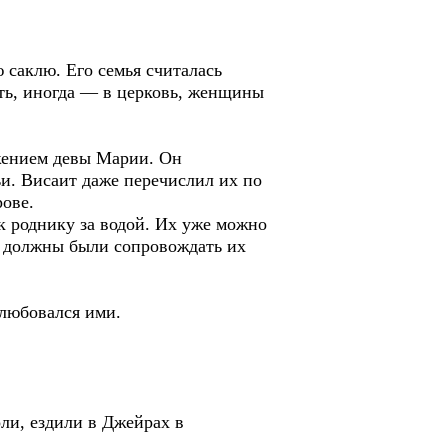
 саклю. Его семья считалась
еть, иногда — в церковь, женщины
жением девы Марии. Он
ьи. Висаит даже перечислил их по
рове.
к роднику за водой. Их уже можно
ёр должны были сопровождать их
алюбовался ими.
ли, ездили в Джейрах в