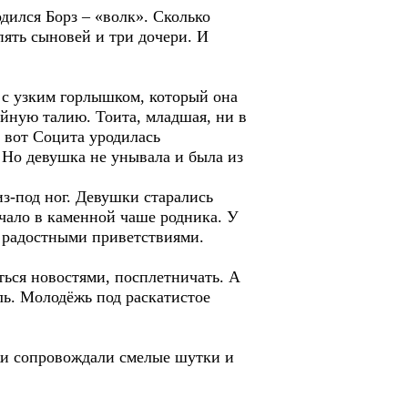
дился Борз – «волк». Сколько
 пять сыновей и три дочери. И
 с узким горлышком, который она
ойную талию. Тоита, младшая, ни в
А вот Социта уродилась
 Но девушка не унывала и была из
з-под ног. Девушки старались
чало в каменной чаше родника. У
р радостными приветствиями.
ться новостями, посплетничать. А
ль. Молодёжь под раскатистое
ёжи сопровождали смелые шутки и