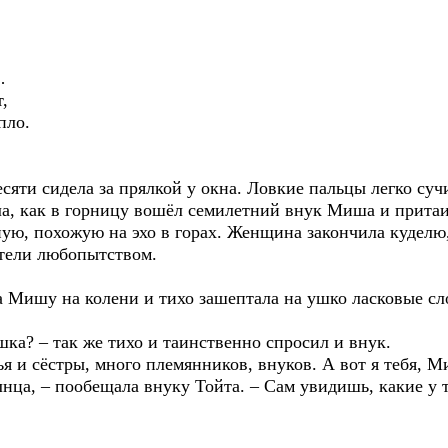
…
,
пло.
есяти сидела за прялкой у окна. Ловкие пальцы легко суч
ла, как в горницу вошёл семилетний внук Миша и притаи
ую, похожую на эхо в горах. Женщина закончила куделю,
стели любопытством.
а Мишу на колени и тихо зашептала на ушко ласковые сл
шка? – так же тихо и таинственно спросил и внук.
ья и сёстры, много племянников, внуков. А вот я тебя, М
ца, – пообещала внуку Тойта. – Сам увидишь, какие у т