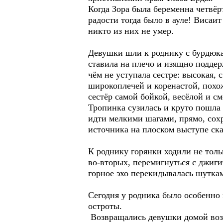
Когда Зора была беременна четвёр
радости тогда было в ауле! Висаит
никто из них не умер.
Девушки шли к роднику с бурдюка
ставила на плечо и изящно поддер
чём не уступала сестре: высокая,
широкоплечей и коренастой, похож
сестёр самой бойкой, весёлой и с
Тропинка сузилась и круто пошла 
идти мелкими шагами, прямо, сохр
источника на плоском выступе ск
К роднику горянки ходили не толь
во-вторых, перемигнуться с джиги
горное эхо перекидывалась шуткам
Сегодня у родника было особенно
остроты.
Возвращались девушки домой воз