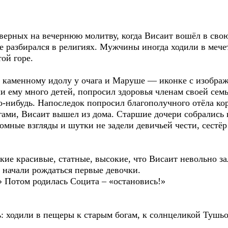
верных на вечернюю молитву, когда Висаит вошёл в свою
ле разбирался в религиях. Мужчины иногда ходили в меч
ой горе.
 каменному идолу у очага и Маруше — иконке с изобра
али ему много детей, попросил здоровья членам своей сем
о-нибудь. Напоследок попросил благополучного отёла ко
гами, Висаит вышел из дома. Старшие дочери собрались 
омные взгляды и шутки не задели девичьей чести, сест
акие красивые, статные, высокие, что Висаит невольно з
а начали рождаться первые девочки.
 Потом родилась Социта – «остановись!»
: ходили в пещеры к старым богам, к солнцеликой Тушьо