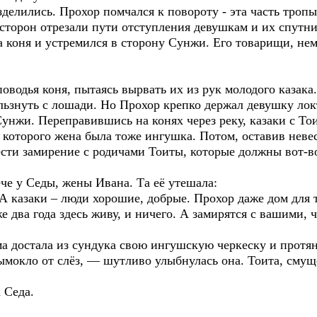
зделились. Прохор помчался к повороту - эта часть тропы
 сторон отрезали пути отступления девушкам и их спутни
а коня и устремился в сторону Сунжи. Его товарищи, не
поводья коня, пытаясь вырвать их из рук молодого казака.
ользнуть с лошади. Но Прохор крепко держал девушку ло
унжи. Переправившись на конях через реку, казаки с То
у которого жена была тоже ингушка. Потом, оставив неве
сти замирение с родичами Тоиты, которые должны вот-во
ече у Седы, жены Ивана. Та её утешала:
 А казаки – люди хорошие, добрые. Прохор даже дом для 
 два года здесь живу, и ничего. А замирятся с вашими, ч
ама достала из сундука свою ингушскую черкеску и протя
ымокло от слёз, — шутливо улыбнулась она. Тоита, смущ
 Седа.