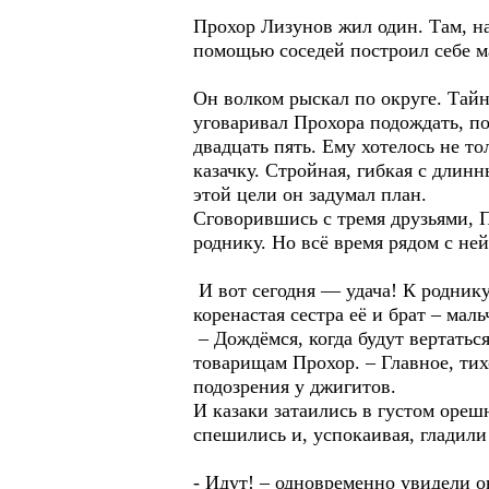
Прохор Лизунов жил один. Там, на
помощью соседей построил себе маз
Он волком рыскал по округе. Тай
уговаривал Прохора подождать, по
двадцать пять. Ему хотелось не т
казачку. Стройная, гибкая с длин
этой цели он задумал план.
Сговорившись с тремя друзьями, П
роднику. Но всё время рядом с не
И вот сегодня — удача! К роднику
коренастая сестра её и брат – мал
– Дождёмся, когда будут вертаться
товарищам Прохор. – Главное, тих
подозрения у джигитов.
И казаки затаились в густом ореш
спешились и, успокаивая, гладили
- Идут! – одновременно увидели о