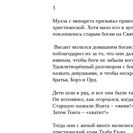
3
Мулла с минарета призывал право
христианской. Хотя мало кто в ау
поклонялись старым богам на Свят
Висаит молился домашним богам:
поблагодарил их за то, что они д
именам, чтобы боги не забыли ког
Удовлетворённый разговором с бо
назвать девушками, и чтобы нескр
братья, Борз и Орц.
Дети шли в ряд, и все они были т
Он вспомнил, как огорчался, когд
Старшую назвали Яхита – «живи!»
Затем Тоита – «хватит!»
Тогда они с женой много молились
христианский храм Тхаба Ерды.