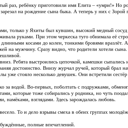
тый раз, ребёнку приготовили имя Елита – «умри!» Но ро
 зарезал на рождение сына быка. А теперь у них с Зорой
ми, только у Яхиты был кувшин, высокий медный сосуд
живала руками. При этом черкеска туго обнимала её стр
 с длинными косами до колен, тонкими бровями вразлёт. 
ей на мужчину. Сразу видно, что родители хотели сына.
мешливой.
вниз. Ребята выстроились цепочкой, камешки сыпались и
аняя достоинство. Внизу журчал ручей, который брал на
алы уже стояло несколько девушек. Они встретили сестё
ко за водой. Во-первых, поболтать с подружками, обменя
тами, которые тоже собирались у родника, но чуть поода
и, намёками, взглядами. Здесь зарождалась любовь.
 весело. То и дело взрывы смеха в обеих группах молод
буждённые, полные впечатлений.