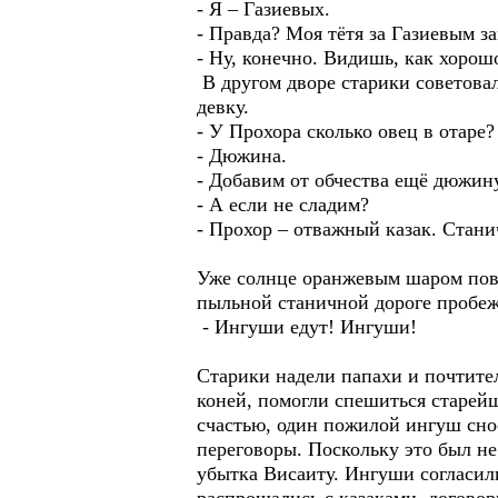
- Я – Газиевых.
- Правда? Моя тётя за Газиевым з
- Ну, конечно. Видишь, как хорош
В другом дворе старики советовал
девку.
- У Прохора сколько овец в отаре?
- Дюжина.
- Добавим от обчества ещё дюжину.
- А если не сладим?
- Прохор – отважный казак. Стани
Уже солнце оранжевым шаром пови
пыльной станичной дороге пробеж
- Ингуши едут! Ингуши!
Старики надели папахи и почтител
коней, помогли спешиться старей
счастью, один пожилой ингуш снос
переговоры. Поскольку это был н
убытка Висаиту. Ингуши согласили