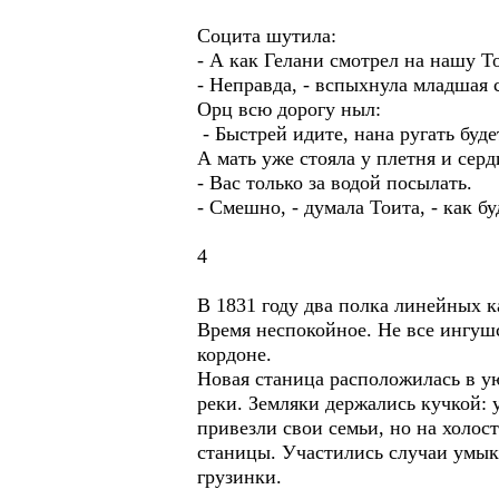
Социта шутила:
- А как Гелани смотрел на нашу Т
- Неправда, - вспыхнула младшая с
Орц всю дорогу ныл:
- Быстрей идите, нана ругать буде
А мать уже стояла у плетня и сер
- Вас только за водой посылать.
- Смешно, - думала Тоита, - как б
4
В 1831 году два полка линейных 
Время неспокойное. Не все ингушс
кордоне.
Новая станица расположилась в ую
реки. Земляки держались кучкой:
привезли свои семьи, но на холос
станицы. Участились случаи умык
грузинки.