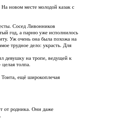
 На новом месте молодой казак с
весты. Сосед Ливонников
атый год, а парню уже исполнилось
иту. Уж очень она была похожа на
мое трудное дело: украсть. Для
ил девушку на тропе, ведущей к
 целая толпа.
а Тоита, ещё широкоплечая
ёт от родника. Они даже
.