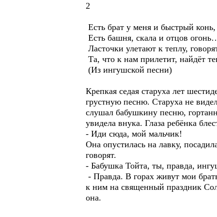
2
Есть брат у меня и быстрый конь,
Есть башня, скала и отцов огонь
Ласточки улетают к теплу, говорят
Та, что к нам прилетит, найдёт те
(Из ингушской песни)
Крепкая седая старуха лет шестид
грустную песню. Старуха не виде
слушал бабушкину песню, гортанн
увидела внука. Глаза ребёнка бле
- Иди сюда, мой мальчик!
Она опустилась на лавку, посадил
говорят.
- Бабушка Тойта, ты, правда, ингу
- Правда. В горах живут мои брат
к ним на священный праздник Солн
она.