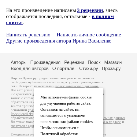
На это произведение написаны
3 рецензии
, здесь
отображается последняя, остальные -
в полном
списке
.
Написать рецензию
Написать личное сообщение
Другие произведения автора Ирина Василенко
Авторы
Произведения
Рецензии
Поиск
Магазин
Вход для авторов
О портале
Стихи.ру
Проза.ру
Портал Проза.ру предоставляет авторам возможность
свободной публикации своих литературных произведений в
сети Интернет на основании
пользовательского договора
.
Все авторские права на произведения принадлежат авторам
и охраняются
законом
. Перепечатка произведений возможна
Мы используем файлы cookie
только с согласия его автора, к которому вы можете
обратиться на его авторской странице. Ответственность за
для улучшения работы сайта.
тексты произведений авторы несут самостоятельно на
Оставаясь на сайте, вы
основании
правил публикации
и
законодательства
Российской Федерации
. Данные пользователей
соглашаетесь с условиями
обрабатываются на основании
Политики обработки персональных данных
.
использования файлов cookies.
Вы также можете посмотреть более подробную
информацию о портале
и
связаться с администрацией
.
Чтобы ознакомиться с
Политикой обработки
Ежедневная аудитория портала Проза.ру – порядка 100 тысяч