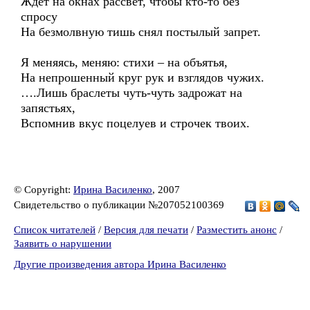
Ждёт на окнах рассвет, чтобы кто-то без
спросу
На безмолвную тишь снял постылый запрет.
Я меняясь, меняю: стихи – на объятья,
На непрошенный круг рук и взглядов чужих.
….Лишь браслеты чуть-чуть задрожат на
запястьях,
Вспомнив вкус поцелуев и строчек твоих.
© Copyright:
Ирина Василенко
, 2007
Свидетельство о публикации №207052100369
Список читателей
/
Версия для печати
/
Разместить анонс
/
Заявить о нарушении
Другие произведения автора Ирина Василенко