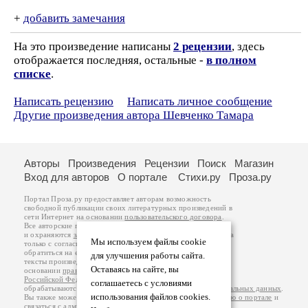
+
добавить замечания
На это произведение написаны
2 рецензии
, здесь
отображается последняя, остальные -
в полном
списке
.
Написать рецензию
Написать личное сообщение
Другие произведения автора Шевченко Тамара
Авторы
Произведения
Рецензии
Поиск
Магазин
Вход для авторов
О портале
Стихи.ру
Проза.ру
Портал Проза.ру предоставляет авторам возможность
свободной публикации своих литературных произведений в
сети Интернет на основании
пользовательского договора
.
Все авторские права на произведения принадлежат авторам
и охраняются
законом
. Перепечатка произведений возможна
Мы используем файлы cookie
только с согласия его автора, к которому вы можете
обратиться на его авторской странице. Ответственность за
для улучшения работы сайта.
тексты произведений авторы несут самостоятельно на
Оставаясь на сайте, вы
основании
правил публикации
и
законодательства
Российской Федерации
. Данные пользователей
соглашаетесь с условиями
обрабатываются на основании
Политики обработки персональных данных
.
использования файлов cookies.
Вы также можете посмотреть более подробную
информацию о портале
и
связаться с администрацией
.