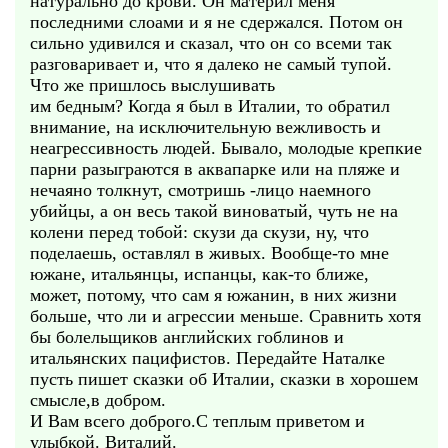
натурально до крови. Он материл меня
последними слоами и я не сдержался. Потом он
сильно удивился и сказал, что он со всеми так
разговаривает и, что я далеко не самый тупой.
Что же пришлось выслушивать
им бедным? Когда я был в Италии, то обратил
внимание, на исключительную вежливость и
неагрессивность людей. Бывало, молодые крепкие
парни разыграются в аквапарке или на пляже и
нечаяно толкнут, смотришь -лицо наемного
убийцы, а он весь такой виноватый, чуть не на
колени перед тобой: скузи да скузи, ну, что
поделаешь, оставлял в живых. Вообще-то мне
южане, итальянцы, испанцы, как-то ближе,
может, потому, что сам я южанин, в них жизни
больше, что ли и агрессии меньше. Сравнить хотя
бы болельщиков английских гоблинов и
итальянских пацифистов. Передайте Наталке
пусть пишет сказки об Италии, сказки в хорошем
смысле,в добром.
И Вам всего доброго.С теплым приветом и
улыбкой. Виталий.