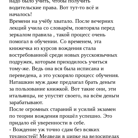
надо было учить, чтобы получить
водительские права. Вот тут-то всё и
началось!
Времени на учёбу хватало. После вечерних
лекций учила со словарём, повторяла перед
зеркалом правила , такой процесс очень
помогал в обучении. Со временем, эта
книжечка из курсов вождения стала
востребованной среди новых русскоязычных
подружек, которым приходилось учиться
тому-же. Ведь она вся была исписана и
переведена, а это ускоряло процесс обучения.
Наташкин муж даже предлагал брать деньги
за пользование книжкой. Вот такие они, эти
итальянцы, не упустят своего, на всём деньги
зарабатывают.
После огромных стараний и усилий экзамен
по теории вождения прошёл успешно. Это
придало ей уверенности в себе.
- Вождение уж точно сдам без всяких
трудностей! Медведи в цирке на велосипедах