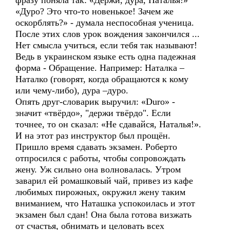
фразу поняла так: «Держи, дура, Наталья!»
«Дуро? Это что-то новенькое! Зачем же
оскорблять?» - думала неспособная ученица.
После этих слов урок вождения закончился ...
Нет смысла учиться, если тебя так называют!
Ведь в украинском языке есть одна падежная
форма - Обращение. Например: Наталка –
Наталко (говорят, когда обращаются к кому
или чему-либо), дура –дуро.
Опять друг-словарик выручил: «Duro» -
значит «твёрдо», "держи твёрдо". Если
точнее, то он сказал: «Не сдавайся, Наталья!».
И на этот раз инструктор был прощён.
Пришло время сдавать экзамен. Роберто
отпросился с работы, чтобы сопровождать
жену. Уж сильно она волновалась. Утром
заварил ей ромашковый чай, привез из кафе
любимых пирожных, окружил жену таким
вниманием, что Наташка успокоилась и этот
экзамен был сдан! Она была готова визжать
от счастья, обнимать и целовать всех