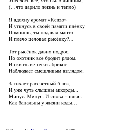
Унеслось всё, что было лишним,
(…что дарило жизнь и тепло)
Я вдохну аромат «Kenzo»
И уткнусь в своей памяти плёнку
Помнишь, ты подавал манто
И плечо целовал рысёнку?...
Тот рысёнок давно подрос,
Но охотник всё бродит рядом.
И сквозь веточки абрикос
Наблюдает смешливым взглядом.
Затихает рассветный блюз,
И уже чуть слышны аккорды...
Минус. Минус. И снова – плюс:
Как банальны у жизни коды…!