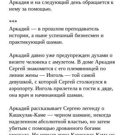
Аркадия и на следующий день обращается к
нему за помощью.
***
Аркадий — в прошлом преподаватель
истории, а ныне успешный бизнесмен и
практикующий шаман.
Аркадий давно уже предупрежден духами о
визите человека с амулетом. В доме Аркадия
Сергей знакомится с его племянницей по
линии жены — Инголь — той самой
девушкой, с которой Сергей столкнулся в
аэропорту. Инголь прилетела в гости к дяде,
она врач и начинающий шаман.
Аркадий рассказывает Сергею легенду о
Кашкулак-Каме — черном шамане, некогда
наделенном абсолютной властью, но затем
убитым с помощью дрованного богами
кинжала. Но черная душа Кашкулак-Кама не