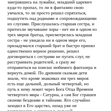
заигравшись на лужайке, младший царевич
куда-то пропал, то ли в фантазию свою
умчался, то ли просто решил спрятаться,
подшутить над родными и сопровождающими
их слугами. Прислушалась старшая сестра, и
притихли звучавшие хоры - нет ни в одном из
трех миров братца, присмотрелась младшая
сестра - не увидела ни в одном мире его,
призадумался старший брат и быстро принял
единственно верное решение, решил
договориться с сестрами не пугать слуг, не
расстраивать родителей, а сразу же
отправиться на поиски любимого фантазера и
вернуть домой. По древним сказкам дети
знали, что кроме знакомых им трех миров
есть еще дальний, дольный четвертый, но
путь к нему лежит через Бога Отца Времени
четвертого мира - Сатурна, а сам Бог страшен
своими безднами и тайнами. Кто случайно
заходил в Его царство, назад уже не