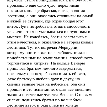
кружась, стали приподыматься к куполу и тут
произошло еще одно чудо, перед ними
появилась кольцеобразная, витая, золотая
лестница, а они оказались стоящими на самой
нижней ее ступени, где охраняющая этот
виток Луна потребовала отдать способность
увеличиваться и уменьшаться их чувствам и
мыслям. Не колеблясь, братья расстались с
этим качеством, и оказались на втором кольце
лестницы. Тут их встречал Меркурий,
которому они так же, не колеблясь, отдали
приобретенные на земле умения, способность
торговаться и хитрить. На кольце Венеры
пришлось братьям немного задержаться,
поскольку она потребовала отдать ей всю,
даже братскую любовь друг к другу, но
сменив земные тела на небесные, оба они
прошли и это испытание, отдав все внешние
эмоции и телесные чувства Венере. С новыми
силами поднялись братья по волшебной
лестнице вверх и оказались на кольце