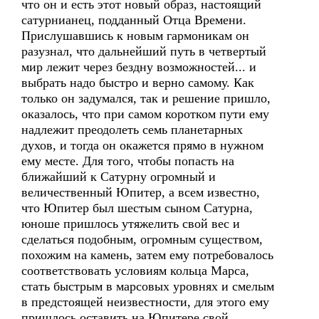
что он и есть этот новый образ, настоящий
сатурнианец, подданный Отца Времени.
Прислушавшись к новым гармоникам он
разузнал, что дальнейший путь в четвертый
мир лежит через бездну возможностей... и
выбрать надо быстро и верно самому. Как
только он задумался, так и решение пришло,
оказалось, что при самом коротком пути ему
надлежит преодолеть семь планетарных
духов, и тогда он окажется прямо в нужном
ему месте. Для того, чтобы попасть на
ближайший к Сатурну огромный и
величественный Юпитер, а всем известно,
что Юпитер был шестым сыном Сатурна,
юноше пришлось утяжелить свой вес и
сделаться подобным, огромным существом,
похожим на камень, затем ему потребовалось
соответствовать условиям кольца Марса,
стать быстрым в марсовых уровнях и смелым
в предстоящей неизвестности, для этого ему
пришлось оставить на Юпитере свой