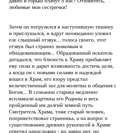
давно и горько плачут о нас? Отзовитесь,
любимые мои сестрички!
Затем он погрузился в наступившую тишину
и прислушался, и вдруг неожиданно уловил
еле слышный отзвук... голоса своего, этот
отзвук был странно знакомым и
обнадеживающим... Обрадованный искатель
догадался, что близость к Храму прибавляет
ему силы и дарит возможность достичь цели,
а когда он с новыми силами и надеждой
вошел в Храм, его взору предстал
величественный зал для молитвы и общения с
Богом... В сознании старика медленно
всплывали картины его Родины и весь
пройденный им долгий земной путь.
Смотритель Храма, тоже старый человек,
поприветствовал странника, а на вопрос о
существовании древних рукописей в Храме
ответил односложно - их давно нет, но