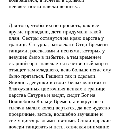
возвращался, а исчезал в дольной
неизвестности навеки вечные...
Для того, чтобы им не пропасть, как все
другие пропадали, дети придумали такой
план. Сестры останутся на краю царства у
границы Сатурна, развлекать Отца Времени
танцами, рассказами и песнями, которых у
девушек было в избытке, а тем временем
старший брат наведается в четвертый мир и
отыщет там младшего, ведь больше негде ему
было прятаться. Решили так и сделали.
Явились девушки в своих белых мантиях и
благоуханных цветочных венках к границе
царства Сатурна и видят, сидит Бог на
Волшебном Кольце Времен, а вокруг него
тысячи малых колец вертятся, да все чудесно
прозрачные, витые, волшебно звучащие и
светящиеся разными цветами. Стали царские
дочери танцевать и петь, отвлекая внимание