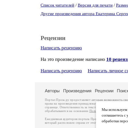
Список читателей
/
Версия для печати
/
Разме
Другие произведения автора Екатерина Серге
Рецензии
Написать рецензию
На это произведение написано
10 рецен
Написать рецензию
Написать личное 
Авторы
Произведения
Рецензии
Поис
Портал Проза.ру предоставляет авторам возможность св
права на произведения принадлежат авторам и охраняют
странице. Ответственность за тексты произведений авто
Мы используем ф
обрабатываются на основании
Политики обработки перс
соглашаетесь с 
Ежедневная аудитория портала Проза.ру – порядка 100 
обработки перс
который расположен справа от этого текста. В каждой гр