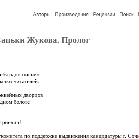
Авторы
Произведения
Рецензии
Поиск
Саньки Жукова. Пролог
тебя одно письмо.
равки читателей.
хоккейных дворцов
дном болоте
триевич!
гкомитета по поддержке выдвижения кандидатуры г. Соч