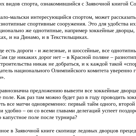
х видов спорта, ознакомившийся с Заявочной книгой Со
мало-мальски интересующийся спортом, может рассказать
знотипные спортивные сооружения. Это для удобства и
ионально же однотипные, например хоккейные дворцы, р
ах, и на Динамо, и в Текстильщиках.
где есть дороги - и железные, и шоссейные, все однотип
 Там где никаких дорог нет – в Красной поляне – разноти
строительства никак не добраться, и к каждой такой «спо
атель национального Олимпийского комитета уверенно го
о».
равнозначна предложению вывезти все хоккейные дворцы
 поле. Как раз там можно будет раз в году проводить хок
ть все матчи одновременно: первый тайм одного, второй –
и удобно – он со всеми главами делегаций успеет поздор
то капустное поле после турнира?
нное в Заявочной книге скопище ледовых дворцов прецед