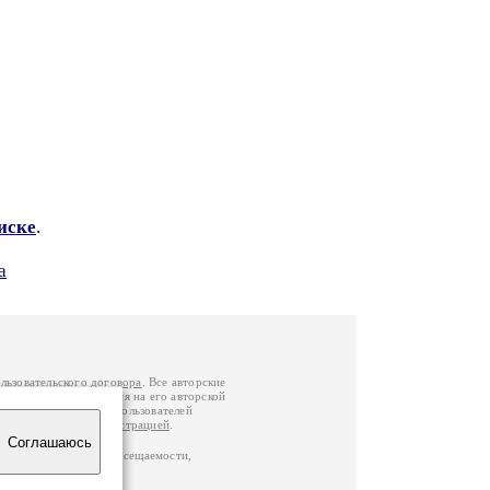
иске
.
а
льзовательского договора
. Все авторские
у вы можете обратиться на его авторской
й Федерации
. Данные пользователей
е
и
связаться с администрацией
.
Соглашаюсь
по данным счетчика посещаемости,