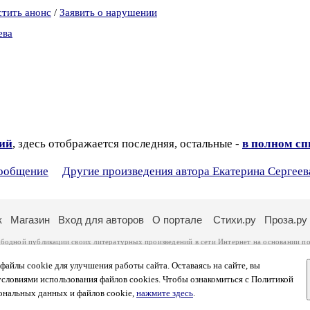
стить анонс
/
Заявить о нарушении
ева
зий
, здесь отображается последняя, остальные -
в полном сп
сообщение
Другие произведения автора Екатерина Сергеев
к
Магазин
Вход для авторов
О портале
Стихи.ру
Проза.ру
ободной публикации своих литературных произведений в сети Интернет на основании
по
ся
законом
. Перепечатка произведений возможна только с согласия его автора, к котором
ры несут самостоятельно на основании
правил публикации
и
законодательства Российско
айлы cookie для улучшения работы сайта. Оставаясь на сайте, вы
ональных данных
. Вы также можете посмотреть более подробную
информацию о портал
условиями использования файлов cookies. Чтобы ознакомиться с Политикой
тысяч посетителей, которые в общей сумме просматривают более полумиллиона страниц 
ональных данных и файлов cookie,
нажмите здесь
.
афе указано по две цифры: количество просмотров и количество посетителей.