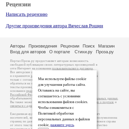
Рецензии
Написать рецензию
Другие произведения автора Вячеслав Рощин
Авторы
Произведения
Рецензии
Поиск
Магазин
Вход для авторов
О портале
Стихи.ру
Проза.ру
Портал Проза.ру предоставляет авторам возможность
свободной публикации своих литературных произведений в
сети Интернет на основании
пользовательского договора
.
Все авторские права на произведения принадлежат авторам
и охраняются
законом
. Перепечатка произведений возможна
Мы используем файлы cookie
только с согласия его автора, к которому вы можете
обратиться на его авторской странице. Ответственность за
для улучшения работы сайта.
тексты произведений авторы несут самостоятельно на
Оставаясь на сайте, вы
основании
правил публикации
и
законодательства
Российской Федерации
. Данные пользователей
соглашаетесь с условиями
обрабатываются на основании
Политики обработки персональных данных
.
использования файлов cookies.
Вы также можете посмотреть более подробную
информацию о портале
и
связаться с администрацией
.
Чтобы ознакомиться с
Политикой обработки
Ежедневная аудитория портала Проза.ру – порядка 100 тысяч
посетителей, которые в общей сумме просматривают более полумиллиона
персональных данных и файлов
страниц по данным счетчика посещаемости, который расположен справа
cookie,
нажмите здесь
.
от этого текста. В каждой графе указано по две цифры: количество
просмотров и количество посетителей.