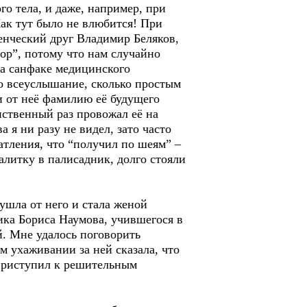
го тела, и даже, например, при
Как тут было не влюбится! При
денческий друг Владимир Беляков,
ор”, потому что нам случайно
на санфаке медицинского
о всеуслышание, сколько простым
и от неё фамилию её будущего
нственный раз провожал её на
я ни разу не видел, зато часто
ечатления, что “получил по шеям” –
алитку в палисадник, долго стояли
ушла от него и стала женой
ика Бориса Наумова, учившегося в
. Мне удалось поговорить
ем ухаживании за ней сказала, что
я приступил к решительным