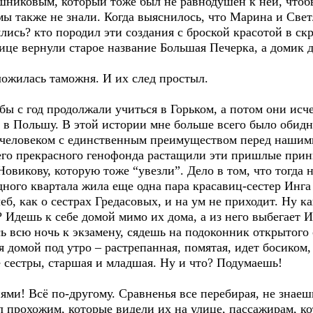
иковым, который тоже был не равнодушен к ней, чтобы
ы также не знали. Когда выяснилось, что Марина и Светл
ялись? кто породил эти создания с броской красотой в с
ице вернули старое название Большая Печерка, а домик 
оложилась таможня. И их след простыл.
бы с год продолжали учиться в Горьком, а потом они исче
её в Польшу. В этой истории мне больше всего было обид
человеком с единственным преимуществом перед нашими 
его прекрасного генофонда растащили эти пришлые прин
викову, которую тоже “увезли”. Дело в том, что тогда не
дного квартала жила еще одна пара красавиц-сестер Инга
еб, как о сестрах Гредасовых, и на ум не приходит. Ну 
? Идешь к себе домой мимо их дома, а из него выбегает Ин
ясь всю ночь к экзамену, сядешь на подоконник открытого
 домой под утро – растрепанная, помятая, идет босиком,
е сестры, старшая и младшая. Ну и что? Подумаешь!
и! Всё по-другому. Сравненья все перебирая, не знаешь
ал прохожим, которые видели их на улице, пассажирам, 