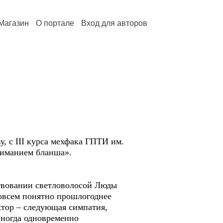
Магазин
О портале
Вход для авторов
, с III курса мехфака ГПТИ им.
жиманием бланша».
ствовании светловолосой Люды
совсем понятно прошлогоднее
ектор – следующая симпатия,
иногда одновременно