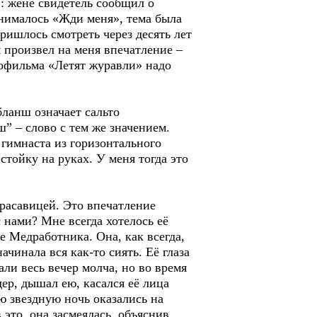
: жене свидетель сообщил о
 снималось «Жди меня», тема была
ишлось смотреть через десять лет
 произвел на меня впечатление –
офильма «Летят журавли» надо
ланш означает сальто
” – слово с тем же значением.
 гимнаста из горизонтального
стойку на руках. У меня тогда это
расавицей. Это впечатление
 нами? Мне всегда хотелось её
е Медработника. Она, как всегда,
ачинала вся как-то сиять. Её глаза
али весь вечер молча, но во время
дер, дышал ею, касался её лица
ю звездную ночь оказались на
 это, она засмеялась, объяснив,