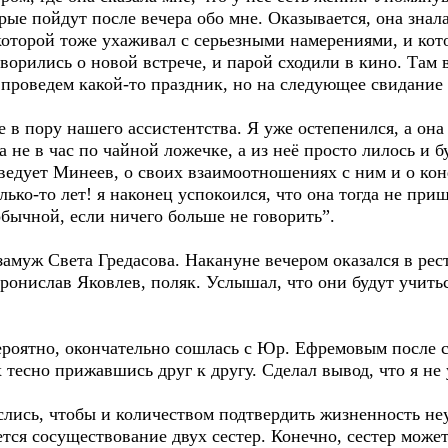
рые пойдут после вечера обо мне. Оказывается, она знала,
которой тоже ухаживал с серьезными намерениями, и кото
ворились о новой встрече, и парой сходили в кино. Там
 проведем какой-то праздник, но на следующее свидание
е в пору нашего ассистентства. Я уже остепенился, а она
а не в час по чайной ложечке, а из неё просто лилось и б
аведует Минеев, о своих взаимоотношениях с ним и о кон
олько-то лет! я наконец успокоился, что она тогда не пр
 обычной, если ничего больше не говорить”.
Света Гредасова. Накануне вечером оказался в ресто
ронислав Яковлев, поляк. Услышал, что они будут учитьс
но, окончательно сошлась с Юр. Ефремовым после св
есно прижавшись друг к другу. Сделал вывод, что я не 
лись, чтобы и количеством подтвердить жизненность не
ся сосуществование двух сестер. Конечно, сестер может