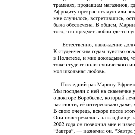
трамваях, продавцам магазинов, г
Афродиту прекраснозадую или зим
мне случилось, встретившись, оста
была обеспечена. В общем, Марин
того, что предмет любви где-то су
Естественно, наваждение долго 
К студенческим годам чувство осл
в Политехе, и мне докладывали, 
тоже студент политехнического ин
моя школьная любовь.
Последний раз Марину Ефремову 
Мы посидели с ней на скамеечке 
о докторе Воробьеве, который леч
частности, её интересовало даже, 
В свою очередь, вскоре после эт
Они повстречались на кладбище, и
2002 года он позвонил мне и изве
“Завтра”, — назначил он. “Завтра