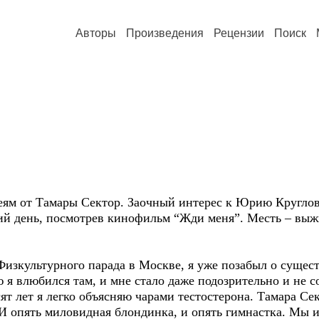
Авторы
Произведения
Рецензии
Поиск
еям от Тамары Сектор. Заочный интерес к Юрию Круглову
й день, посмотрев кинофильм “Жди меня”. Месть – вы
Физкультурного парада в Москве, я уже позабыл о суще
 я влюбился там, и мне стало даже подозрительно и не 
сят лет я легко объясняю чарами тестостерона. Тамара С
 И опять миловидная блондинка, и опять гимнастка. Мы 