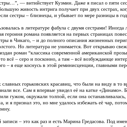
стры…”, — витийствует Кузмин. Даже я писал о пяти сест
большую живость интрига получает при двух сестрах, ког
если сестры – близнецы, и убывает по мере разницы в год
зовалась в литературе фабула с двумя сестрами! Иногда л
ая героиня романа появляется на первых страницах пове
естры в Чикаго, – и до полного описания жизненных пер
лстого. Но литература не унимается. Вот открываю све
о издан роман “классика современной американской про
ё-то всё – серо и посконно, а там – всё возбуждающе инт
кого – я еще коснусь в этой реминисценции, главными пе
славных горьковских красавиц, что были на виду в то в
 знали все. Сам я впервые увидел её на катке «Динамо». 
тили гужом, окружали толпой, если она останавливалась, 
а, и я признал это, но мне удалось избежать её чар, пот
рину.
писи – это как раз и есть Марина Гредасова. Под имен