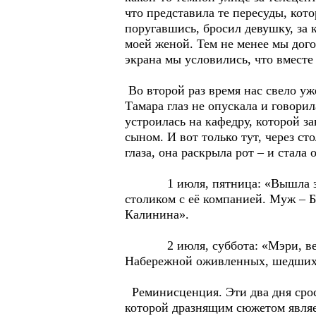
что представила те пересуды, кото
поругавшись, бросил девушку, за 
моей женой. Тем не менее мы дого
экрана мы условились, что вместе
Во второй раз время нас свело уж
Тамара глаз не опускала и говорил
устроилась на кафедру, которой з
сыном. И вот только тут, через ст
глаза, она раскрыла рот – и стала
1 июля, пятница: «Вышла замуж 
столиком с её компанией. Муж – Б
Калинина».
2 июля, суббота: «Мэри, вероят
Набережной оживленных, шедших т
Реминисценция. Эти два дня срос
которой дразнящим сюжетом являет