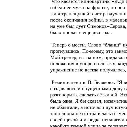
Что касается кинокартины «Жди м
гибели ёе мужа на фронте, но она
животрепещущей: счет разлученны
после окончания войны, в маленьк
на уме был дует Симонов–Серова,
было прожить еще два года.
Теперь о мести. Слово “бланш” ну
прогнувшись. По-моему, это заимс
Мой тренер, и я за ним, придавал
положения в упоре на локтях, когд
упражнение не всегда получалось,
Реминисценция В. Белякова: “Я в
создавалось и опущенными долу гл
разговорить, сделать её живой. Э
была одна. Я бы сказал, незаметная
не обжигали, а источали лучистую 
танцев она не отстранялась от мен
своей щекой и изредка ненавязчив
какой-то темной улице за телецент