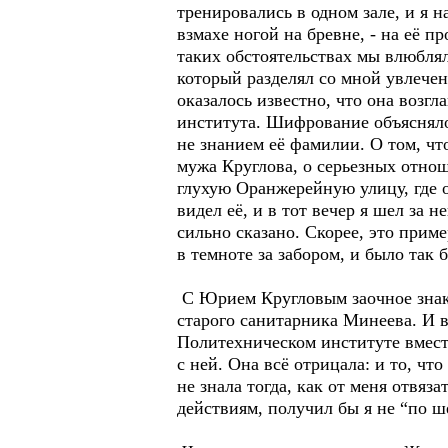
тренировались в одном зале, и я 
взмахе ногой на бревне, - на её 
таких обстоятельствах мы влюблял
который разделял со мной увлечен
оказалось известно, что она возг
института. Шифрование объясняло
не знанием её фамилии. О том, чт
мужа Круглова, о серьезных отнош
глухую Оранжерейную улицу, где о
видел её, и в тот вечер я шел за 
сильно сказано. Скорее, это прим
в темноте за забором, и было так 
С Юрием Кругловым заочное знаком
старого санитарника Минеева. И в
Политехническом институте вмест
с ней. Она всё отрицала: и то, чт
не знала тогда, как от меня отвяз
действиям, получил бы я не “по ш