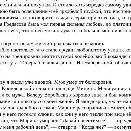
де они делали покупки. И стоило хоть изредка самому ув
ою быть ослепленным её яркобелой шубкой, это восприн
новиться и поговорить, глядя в серые ирисы её глаз, то г
а Гредасова была моя первая сильная любовь, но платон
ществует, что о ней можно думать, и больше мне ничего о
под натиском жизни продолжаться не могло.
абло настолько, что стало сродни любопытству узнать, ко
что на тренировках институтской волейбольной команды 
ститута. Теперь близился финал. На Набережной, обнявш
я видел уже вдовой. Муж умер от белокровия.
у Кремлевской стены на площади Минина. Меня удивило,
ил её мужа. Валеру Воробьева я хорошо знал, и был комп
живет ли доктор со своей женой. Я заподозрил, уж не нац
ого меня подробно о самой Марине расспрашивал Виктор 
 у него потекли слюни, как они у него текли при виде её
стил, что Марина умирает. “Давай навестим её”, — предл
 у меня рабочий день”, — отверг я. “Когда же?” — возму