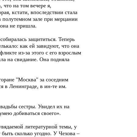
 что на том вечере я,
рая, кстати, впоследствии стала
 в полутемном зале при мерцании
 она не пришла.
 собиралась защититься. Теперь
улькало: как ей завидуют, что она
фликте из-за этого с его взрослым
ишла на свидание. Она подняла
ране "Москва" за соседним
я в Ленинграде, в ин-те им.
адьбы сестры. Увидел их на
умею добиваться своего».
увядаемой литературной темы, у
 быть сколько угодно. У Чехова –