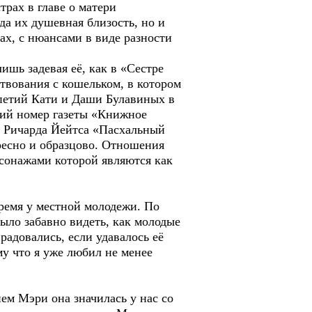
рах в главе о матери
да их душевная близость, но и
ах, с нюансами в виде разности
ишь задевая её, как в «Сестре
ствования с кошельком, в котором
ипетий Кати и Даши Булавиных в
жий номер газеты «Книжное
зы Ричарда Йейтса «Пасхальный
ересно и образцово. Отношения
рсонажами которой являются как
ремя у местной молодежи. По
Было забавно видеть, как молодые
радовались, если удавалось её
ому что я уже любил не менее
ем Мэри она значилась у нас со