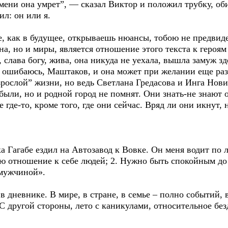
емени она умрет”, — сказал Виктор и положил трубку, об
ил: он или я.
 как в будущее, открываешь нюансы, тобою не предвид
, но и миры, является отношение этого текста к героям 
слава богу, жива, она никуда не уехала, вышла замуж зд
 ошибаюсь, Маштаков, и она может при желании еще раз 
зрослой” жизни, но ведь Светлана Гредасова и Инга Новик
абыли, но и родной город не помнят. Они знать-не знают
 где-то, кроме того, где они сейчас. Вряд ли они икнут
ка Гагабе ездил на Автозавод к Вовке. Он меня водит по 
аю отношение к себе людей; 2. Нужно быть спокойным до
 мужчиной».
в дневнике. В мире, в стране, в семье – полно событий, 
 С другой стороны, лето с каникулами, относительное без