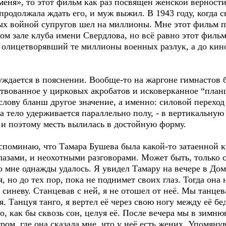
еня», то этот фильм как раз посвящен женской верности
 продолжала ждать его, и муж выжил. В 1943 году, когда
х войной супругов шел на миллионы. Мне этот фильм пр
ом зале клуба имени Свердлова, но всё равно этот фильм
 олицетворявший те миллионы военных разлук, а до кин
ждается в пояснении. Вообще-то на жаргоне гимнастов б
твованное у цирковых акробатов и исковерканное “планш
 слову бланш другое значение, а именно: силовой переход
а тело удерживается параллельно полу, - в вертикальную 
 и поэтому месть вылилась в достойную форму.
споминаю, что Тамара Бушева была какой-то затаенной к
азами, и неохотными разговорами. Может быть, только с
то мне однажды удалось. Я увидел Тамару на вечере в Дом
, но до тех пор, пока не поднимет своих глаз. Тогда она н
синеву. Станцевав с ней, я не отошел от неё. Мы танцев
я. Танцуя танго, я вертел её через свою ногу между её бе
о, как бы сквозь сон, целуя её. После вечера мы в зимню
ром, где она сказала мне, что у неё есть жених. Упомянув