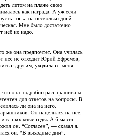
идеть летом на пляже свою
ималось как награда. А уж если
русть-тоска на несколько дней
ическая. Мне было достаточно
т неё не надо.
го же она предпочтет. Она училась
от неё не отходит Юрий Ефремов,
ись с другим, уходила от меня
 что она подробно расспрашивала
етентен для ответов на вопросы. В
елилась ли она на него.
Барышников. Он нацелился на неё.
 и в школьные годы. А 6 марта
ожил он. “Согласен”, — сказал я.
тился он. “В выходные дни”, —