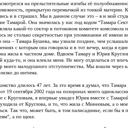
насмотрелся на прельстительные изгибы её полуобнаженно
промежность, прикрытую перемычкой из тонкой материи. 
ись и в страшил. Мы в данном случае это – я и мой сту
ие Тамарой. Она значилась у нас под кодом “Тамара Сект
лавляла какой-то сектор в потоковом комитете комсомола 
сь не столько секретностью при упоминании её имени в
о она – Тамара Бушева, мы узнали позднее, чем услышал
ениях с которым она говорила и в тот вечер, когда я еди
на жила в частном доме. Вдвоем Тамару и Юрия Круглова 
ней куда-то, и она влекла меня. Не могу отделаться от вп
ер моего малодушного отступничества. Мы вошли через к
близко до интима.
ство длилось 47 лет. За это время я думал, что Тамара 
от 19 сентября 2002 года на похоронах моего одноклассн
е с Кругловым, я впервые увидел Юрия вместе с Тамарой
о уходила от Круглова, и то, что жила с Минеевым, а о мо
аться. Так что, может быть, в том палисаднике, если бы 
еям”, а по щеке.