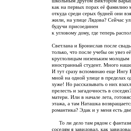
школьным другом Виктором Барышн
как на первых порах её фамилию м
откуда среди серых будней они вз
жили, на улице Лядова? Сейчас ул
будучи присоединен
к угловому дому, где теперь расп
Светлана и Бронислав после свадь
только, что после учебы он увез 
круглолицым низеньким молодым 
иностранный студент. Много наш
И тут сразу вспоминаю еще Ингу Но
мной на одной улице в пределах о
хуже! Но рассказывать о них взахл
прелесть и загадочность в соседях
матери. Или в начале лета, готов
этажа, а там Наташка возвращается
романтика? Эдак и у меня есть дв
То ли дело там рядом с фантазиям
соседям я завидовал, как завидов