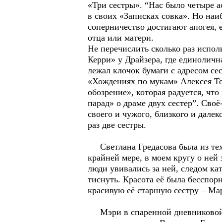
«Три сестры». “Нас было четыре а
в своих «Записках совка». Но наи
соперничество достигают апогея, 
отца или матери.
Не перечислить сколько раз исполь
Керри» у Драйзера, где единоличн
лежал клочок бумаги с адресом с
«Хождениях по мукам» Алексея То
обозрение», которая радуется, чт
парад» о драме двух сестер”. Сво
своего и чужого, близкого и дале
раз две сестры.
Светлана Гредасова была из тех 
крайней мере, в моем кругу о ней
люди увивались за ней, следом ка
тиснуть. Красота её была бесспорн
красивую её старшую сестру – Ма
Мэри в спаренной дневниковой за