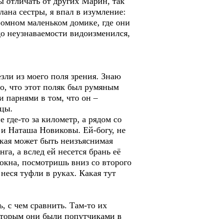
 отличать от других Марин, так
ана сестры, я впал в изумление:
кромном маленьком домике, где они
до неузнаваемости видоизменился,
зли из моего поля зрения. Знаю
но, что этот поляк был румяным
парнями в том, что он –
цы.
 где-то за километр, а рядом со
 и Наташа Новиковы. Ей-богу, не
какая может быть неизъяснимая
га, а вслед ей несется брань её
 окна, посмотришь вниз со второго
 неся туфли в руках. Какая тут
, с чем сравнить. Там-то их
которым они были попутчиками в