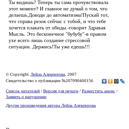
Ты видишь? Теперь ты сама прочувствовала
этот момент? И главное не думай о том, что
делаешь.Доводи до автоматизма!Пускай тот,
что справа резок сейчас с тобой, и что тебе
хочется плакать от обиды.-говорит Здравая
Мысль. Это бесконечное "бубубу"-в правом
ухе всего лишь создание стрессовой
ситуации. Держись!Ты уже едешь!!!
© Copyright:
Лейла Алекперова
, 2007
Свидетельство о публикации №207090400156
Список читателей
/
Версия для печати
/
Разместить анонс
/
Заявить о нарушении
Другие произведения автора Лейла Алекперова