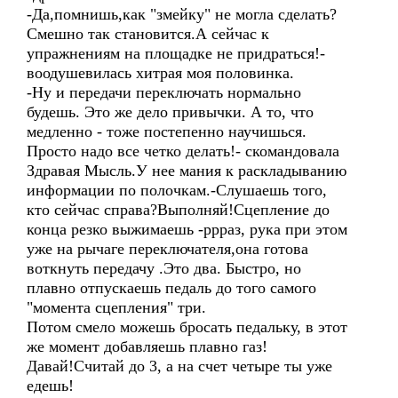
-Да,помнишь,как "змейку" не могла сделать?
Смешно так становится.А сейчас к
упражнениям на площадке не придраться!-
воодушевилась хитрая моя половинка.
-Ну и передачи переключать нормально
будешь. Это же дело привычки. А то, что
медленно - тоже постепенно научишься.
Просто надо все четко делать!- скомандовала
Здравая Мысль.У нее мания к раскладыванию
информации по полочкам.-Слушаешь того,
кто сейчас справа?Выполняй!Сцепление до
конца резко выжимаешь -ррраз, рука при этом
уже на рычаге переключателя,она готова
воткнуть передачу .Это два. Быстро, но
плавно отпускаешь педаль до того самого
"момента сцепления" три.
Потом смело можешь бросать педальку, в этот
же момент добавляешь плавно газ!
Давай!Считай до 3, а на счет четыре ты уже
едешь!