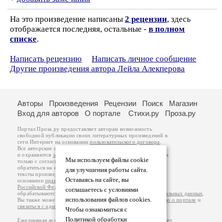
На это произведение написаны
2 рецензии
, здесь
отображается последняя, остальные -
в полном
списке
.
Написать рецензию
Написать личное сообщение
Другие произведения автора Лейла Алекперова
Авторы
Произведения
Рецензии
Поиск
Магазин
Вход для авторов
О портале
Стихи.ру
Проза.ру
Портал Проза.ру предоставляет авторам возможность
свободной публикации своих литературных произведений в
сети Интернет на основании
пользовательского договора
.
Все авторские права на произведения принадлежат авторам
и охраняются
законом
. Перепечатка произведений возможна
Мы используем файлы cookie
только с согласия его автора, к которому вы можете
обратиться на его авторской странице. Ответственность за
для улучшения работы сайта.
тексты произведений авторы несут самостоятельно на
Оставаясь на сайте, вы
основании
правил публикации
и
законодательства
Российской Федерации
. Данные пользователей
соглашаетесь с условиями
обрабатываются на основании
Политики обработки персональных данных
.
использования файлов cookies.
Вы также можете посмотреть более подробную
информацию о портале
и
связаться с администрацией
.
Чтобы ознакомиться с
Политикой обработки
Ежедневная аудитория портала Проза.ру – порядка 100 тысяч