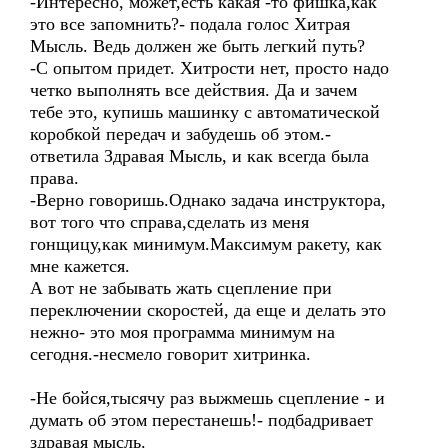
-Интересно, может,есть какая -то фишка,как
это все запомнить?- подала голос Хитрая
Мысль. Ведь должен же быть легкий путь?
-С опытом придет. Хитрости нет, просто надо
четко выполнять все действия. Да и зачем
тебе это, купишь машинку с автоматической
коробкой передач и забудешь об этом.-
ответила Здравая Мысль, и как всегда была
права.
-Верно говоришь.Однако задача инструктора,
вот того что справа,сделать из меня
гонщицу,как минимум.Максимум ракету, как
мне кажется.
А вот не забывать жать сцепление при
переключении скоростей, да еще и делать это
нежно- это моя программа минимум на
сегодня.-несмело говорит хитринка.
-Не бойся,тысячу раз выжмешь сцепление - и
думать об этом перестанешь!- подбадривает
здравая мысль.