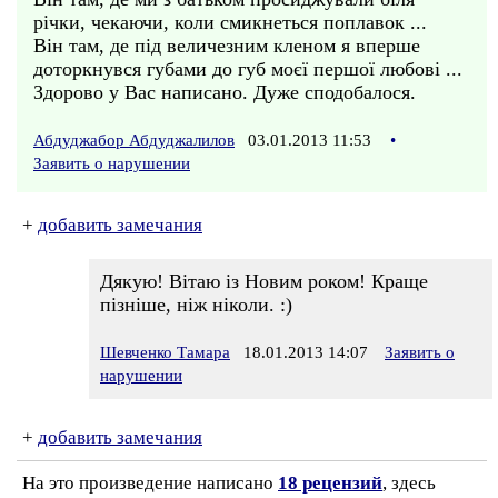
річки, чекаючи, коли смикнеться поплавок ...
Він там, де під величезним кленом я вперше
доторкнувся губами до губ моєї першої любові ...
Здорово у Вас написано. Дуже сподобалося.
Абдуджабор Абдуджалилов
03.01.2013 11:53
•
Заявить о нарушении
+
добавить замечания
Дякую! Вітаю із Новим роком! Краще
пізніше, ніж ніколи. :)
Шевченко Тамара
18.01.2013 14:07
Заявить о
нарушении
+
добавить замечания
На это произведение написано
18 рецензий
, здесь