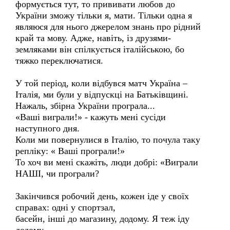
формується тут, то прививати любов до
України зможу тільки я, мати. Тільки одна я
являюся для нього джерелом знань про рідний
край та мову. Адже, навіть, із друзями-
земляками він спілкується італійською, бо
тяжко переключатися.
У той період, коли відбувся матч Україна –
Італія, ми були у відпускці на Батьківщині.
Нажаль, збірна України програла...
«Ваші виграли!» - кажуть мені сусіди
наступного дня.
Коли ми повернулися в Італію, то почула таку
репліку: « Ваші програли!»
То хоч ви мені скажіть, люди добрі: «Виграли
НАШІ, чи програли?
Закінчився робочий день, кожен іде у своїх
справах: одні у спортзал,
басейн, інші до магазину, додому. Я теж іду