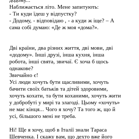
додому...
Наближається літо. Мене запитують:
- Ти куди їдеш у відпустку?
- Додому, - відповідаю , - а куди ж іще? – А
сама собі думаю: «Де ж моя «дома?».
Дві країни, два різних життя, дві мови, дві
«додому». Інші друзі, інша кухня, інша
робота, інші свята, звичаї. Є хоча б щось
однакове?
Звичайно є!
Усі люди хочуть бути щасливими, хочуть
бачити своїх батьків та дітей здоровими,
хочуть кохати, та бути коханими, хочуть жити
у добробуті у мирі та злагоді. Цьому «хочуть»
не має кінця... Чого я хочу? Та того ж, що й
усі, більшого мені не треба.
Ні! Ще я хочу, щоб в Італії знали Тараса
Шевченка. І скажу вам, що дехто вже його