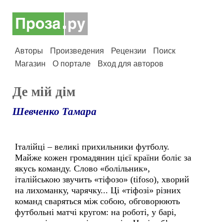
Авторы
Произведения
Рецензии
Поиск
Магазин
О портале
Вход для авторов
Де мiй дiм
Шевченко Тамара
Італійці – великі прихильники футболу.
Майже кожен громадянин цієї країни боліє за
якусь команду. Слово «болільник»,
італійською звучить «тіфозо» (tifoso), хворий
на лихоманку, чарячку... Ці «тіфозі» різних
команд сваряться між собою, обговорюють
футбольні матчі кругом: на роботі, у барі,