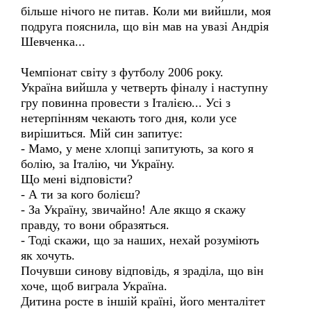
більше нічого не питав. Коли ми вийшли, моя
подруга пояснила, що він мав на увазі Андрія
Шевченка...
Чемпіонат світу з футболу 2006 року.
Україна вийшла у четверть фіналу і наступну
гру повинна провести з Італією... Усі з
нетерпінням чекають того дня, коли усе
вирішиться. Мій син запитує:
- Мамо, у мене хлопці запитують, за кого я
болію, за Італію, чи Україну.
Що мені відповісти?
- А ти за кого болієш?
- За Україну, звичайно! Але якщо я скажу
правду, то вони образяться.
- Тоді скажи, що за наших, нехай розуміють
як хочуть.
Почувши синову відповідь, я зраділа, що він
хоче, щоб виграла Україна.
Дитина росте в іншій країні, його менталітет