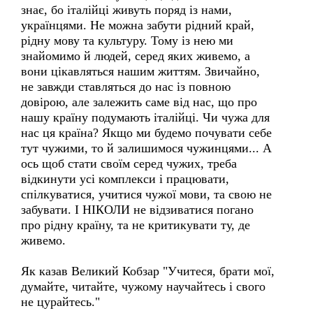
знає, бо італійці живуть поряд із нами,
українцями. Не можна забути рідний край,
рідну мову та культуру. Тому із нею ми
знайомимо й людей, серед яких живемо, а
вони цікавляться нашим життям. Звичайно,
не завжди ставляться до нас із повною
довірою, але залежить саме від нас, що про
нашу країну подумають італійці. Чи чужа для
нас ця країна? Якщо ми будемо почувати себе
тут чужими, то й залишимося чужинцями... А
ось щоб стати своїм серед чужих, треба
відкинути усі комплекси і працювати,
спілкуватися, учитися чужої мови, та свою не
забувати. І НІКОЛИ не відзиватися погано
про рідну країну, та не критикувати ту, де
живемо.
Як казав Великий Кобзар "Учитеся, брати мої,
думайте, читайте, чужому научайтесь і свого
не цурайтесь."