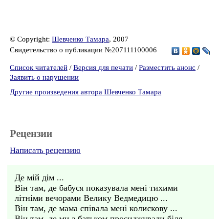
© Copyright:
Шевченко Тамара
, 2007
Свидетельство о публикации №207111100006
Список читателей
/
Версия для печати
/
Разместить анонс
/
Заявить о нарушении
Другие произведения автора Шевченко Тамара
Рецензии
Написать рецензию
Де мій дім ...
Він там, де бабуся показувала мені тихими
літніми вечорами Велику Ведмедицю ...
Він там, де мама співала мені колискову ...
Він там, де ми з батьком просиджували біля