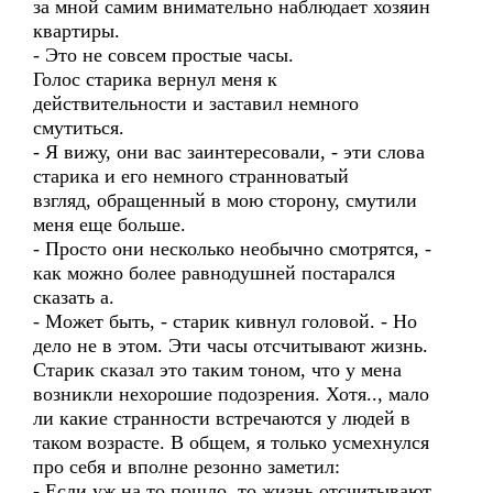
за мной самим внимательно наблюдает хозяин
квартиры.
- Это не совсем простые часы.
Голос старика вернул меня к
действительности и заставил немного
смутиться.
- Я вижу, они вас заинтересовали, - эти слова
старика и его немного странноватый
взгляд, обращенный в мою сторону, смутили
меня еще больше.
- Просто они несколько необычно смотрятся, -
как можно более равнодушней постарался
сказать а.
- Может быть, - старик кивнул головой. - Но
дело не в этом. Эти часы отсчитывают жизнь.
Старик сказал это таким тоном, что у мена
возникли нехорошие подозрения. Хотя.., мало
ли какие странности встречаются у людей в
таком возрасте. В общем, я только усмехнулся
про себя и вполне резонно заметил:
- Если уж на то пошло, то жизнь отсчитывают