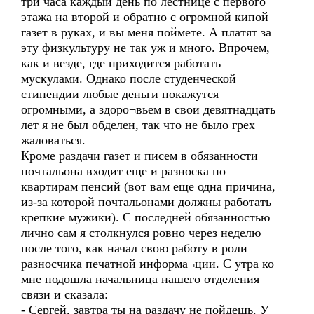
три часа каждый день по лестнице с первого
этажа на второй и обратно с огромной кипой
газет в руках, и вы меня поймете. А платят за
эту физкультуру не так уж и много. Впрочем,
как и везде, где приходится работать
мускулами. Однако после студенческой
стипендии любые деньги покажутся
огромными, а здоро¬вьем в свои девятнадцать
лет я не был обделен, так что не было грех
жаловаться.
Кроме раздачи газет и писем в обязанности
почтальона входит еще и разноска по
квартирам пенсий (вот вам еще одна причина,
из-за которой почтальонами должны работать
крепкие мужики). С последней обязанностью
лично сам я столкнулся ровно через неделю
после того, как начал свою работу в роли
разносчика печатной информа¬ции. С утра ко
мне подошла начальница нашего отделения
связи и сказала:
- Сергей, завтра ты на раздачу не пойдешь. У