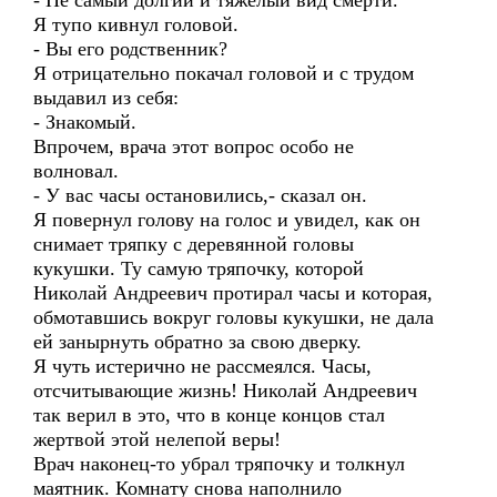
- Не самый долгий и тяжелый вид смерти.
Я тупо кивнул головой.
- Вы его родственник?
Я отрицательно покачал головой и с трудом
выдавил из себя:
- Знакомый.
Впрочем, врача этот вопрос особо не
волновал.
- У вас часы остановились,- сказал он.
Я повернул голову на голос и увидел, как он
снимает тряпку с деревянной головы
кукушки. Ту самую тряпочку, которой
Николай Андреевич протирал часы и которая,
обмотавшись вокруг головы кукушки, не дала
ей занырнуть обратно за свою дверку.
Я чуть истерично не рассмеялся. Часы,
отсчитывающие жизнь! Николай Андреевич
так верил в это, что в конце концов стал
жертвой этой нелепой веры!
Врач наконец-то убрал тряпочку и толкнул
маятник. Комнату снова наполнило