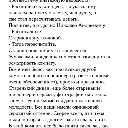
протянул ему платежную ведомость.
- Распишитесь вот здесь, - я указал ему
пальцем на пустую клетку, дал ручку, а
сам стал пересчитывать деньги.
Посчитав, я отдал их Николаю Андреевичу.
- Расписались?
Старик кивнул головой.
- Тогда пересчитайте.
Старик снова кивнул и зашелестел
бумажками, а я деликатно отвел взгляд и стал
осматривать комнату.
Все в ней было, как и во всякой другой
комнате любого пенсионера (разве что кроме
очень обеспеченного), просто и прозаично.
Старенький диван, еще более старенькие
шифоньер и сервант, фотографии на стенах,
запечатлевшие моменты давно улетевшей
молодости. Все вещи имели одинаковый
сероватый оттенок. Скорее всего, это из-за
пыли, которая за долгие годы въелась в них.
В этой комнате все было почти такое же, как