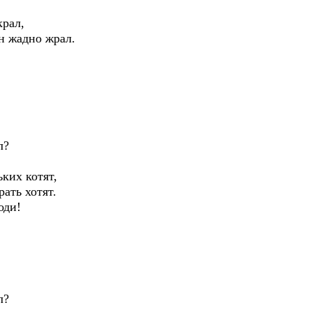
крал,
н жадно жрал.
л?
ких котят,
ать хотят.
оди!
л?