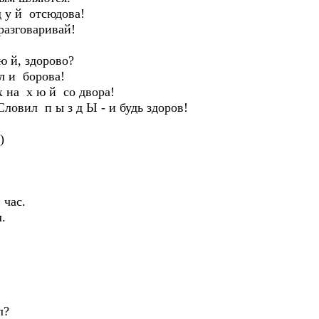
д у й отсюдова!
 разговаривай!
ю й, здорово?
 л и борова!
х на х ю й со двора!
Словил п ы з д Ы - и будь здоров!
)
 час.
.
л?