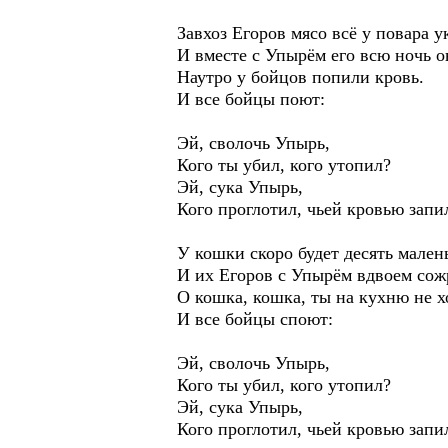
Завхоз Егоров мясо всё у повара у
И вместе с Упырём его всю ночь о
Наутро у бойцов попили кровь.
И все бойцы поют:
Эй, сволочь Упырь,
Кого ты убил, кого утопил?
Эй, сука Упырь,
Кого проглотил, чьей кровью запи
У кошки скоро будет десять малень
И их Егоров с Упырём вдвоем сожр
О кошка, кошка, ты на кухню не х
И все бойцы споют:
Эй, сволочь Упырь,
Кого ты убил, кого утопил?
Эй, сука Упырь,
Кого проглотил, чьей кровью запи