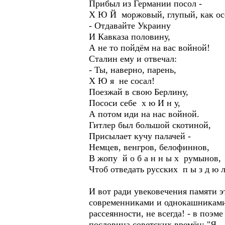
Прибыл из Германии посол -
Х Ю Й моржовый, глупый, как ос
- Отдавайте Украину
И Кавказа половину,
А не то пойдём на вас войной!
Сталин ему и отвечал:
- Ты, наверно, парень,
Х Ю я не сосал!
Поезжай в свою Берлину,
Пососи себе х ю И н у,
А потом иди на нас войной.
Гитлер был большой скотиной,
Присылает кучу палачей -
Немцев, венгров, белофиннов,
В жопу й о б а н н ы х румынов,
Чтоб отведать русских п ы з д ю л
И вот ради увековечения памяти э
современниками и однокашниками,
рассеянности, не всегда! - в поэм
пословица советских времён: "Я –