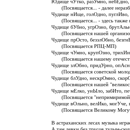
Юдище чУтко, разУмно, небЕдно,
(Посвящается... - далее неразбо
Чудище нИще, голОдно, пуглИво, 
(Посвящается... - здесь также н
Чудище бУбно, угрОзно, брутАль
(Посвящается нашей организов
Чудище прОсто, беззлОбно, безгн
(Посвящается РПЦ-МП)
Чудище чУмно, крупОзно, трихИн
(Посвящается нашему отечеств
Чудище злОбно, придУрно, опАсно
(Посвящается советской моло
Чудище блУдно, нескрОмно, скор
(Посвящается нашей "великосве
Чудище мЕлко, унЫло, забИто, п
(Посвящается "непримиримой 
Чудище вОльно, велИко, могУче, 
(Посвящается Великому Могуче
В астраханских лесах музыка игра
А там девки без трусов тудым-сю