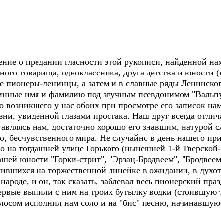
ение о предании гласности этой рукописи, найденной на
ого товарища, одноклассника, друга детства и юности (
ые пионеры-ленинцы, а затем и в славные ряды Ленинског
линные имя и фамилию под звучным псевдонимом "Вальп
о возникшего у нас обоих при просмотре его записок на
ни, увиденной глазами простака. Наш друг всегда отлич
тавляясь нам, достаточно хорошо его знавшим, натурой 
го, бесчувственного мира. Не случайно в день нашего п
о на тогдашней улице Горького (нынешней 1-й Тверской-Я
шей юности "Горки-стрит", "Эрзац-Бродвеем", "Бродвеем
омившихся на торжественной линейке в ожидании, в духо
ароде, и он, так сказать, заблевал весь пионерский пра
ервые выпили с ним на троих бутылку водки (стоившую то
сом исполнил нам соло и на "бис" песню, начинавшуюс