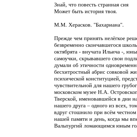
Знай, что повесть странная сия
Может быть история твоя.
М.М. Херасков. "Бахариана".
Прежде чем принять нелёгкое реш
безвременно скончавшегося школьн
октябрята - внучата Ильича -, юн
самоучки, скрывавшего свои под
думали об этичности одновременн
бесхитростный абрис совковой жиз
психической конституцией, предс
чувствительной для нашего грубо
московском музее Н.А. Островског
Тверской, именовавшейся в дни на
нашего друга – одного из всех, т
вдруг стошнило при всём честном н
нашей памяти и день, когда мы вп
Вальпургий ломающимся юным голо