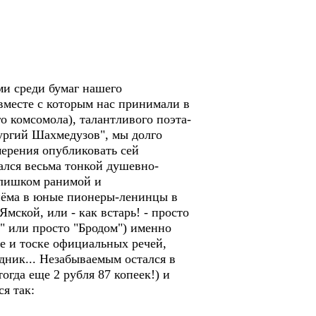
ми среди бумаг нашего
вместе с которым нас принимали в
о комсомола), талантливого поэта-
ургий Шахмедузов", мы долго
мерения опубликовать сей
ался весьма тонкой душевно-
слишком ранимой и
риёма в юные пионеры-ленинцы в
мской, или - как встарь! - просто
" или просто "Бродом") именно
те и тоске официальных речей,
здник... Незабываемым остался в
гда еще 2 рубля 87 копеек!) и
я так: