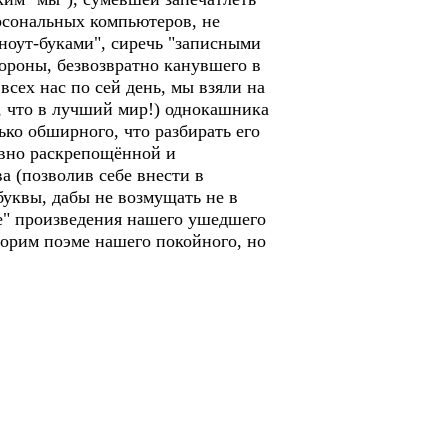
рсональных компьютеров, не
"ноут-буками", сиречь "записными
ороны, безвозвратно канувшего в
сех нас по сей день, мы взяли на
, что в лучший мир!) однокашника
ько обширного, что разбирать его
ховно раскрепощённой и
а (позволив себе внести в
буквы, дабы не возмущать не в
е" произведения нашего ушедшего
ворим поэме нашего покойного, но