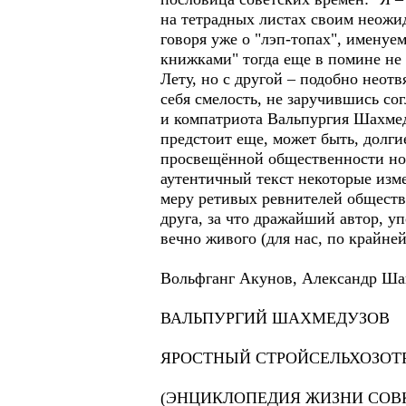
на тетрадных листах своим неожи
говоря уже о "лэп-топах", именуе
книжками" тогда еще в помине не 
Лету, но с другой – подобно неот
себя смелость, не заручившись со
и компатриота Вальпургия Шахмеду
предстоит еще, может быть, долги
просвещённой общественности ново
аутентичный текст некоторые изме
меру ретивых ревнителей обществ
друга, за что дражайший автор, у
вечно живого (для нас, по крайней
Вольфганг Акунов, Александр Ша
ВАЛЬПУРГИЙ ШАХМЕДУЗОВ
ЯРОСТНЫЙ СТРОЙСЕЛЬХОЗОТ
(ЭНЦИКЛОПЕДИЯ ЖИЗНИ СОВ