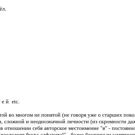
ёл.
 е й etc.
той во многом не понятой (не говоря уже о старших пок
 сложной и неоднозначной личности (из скромности даж
е в отношении себя авторское местоимение "я" - постоянно
 последняя буква алфавита!" - более безличным замятинс