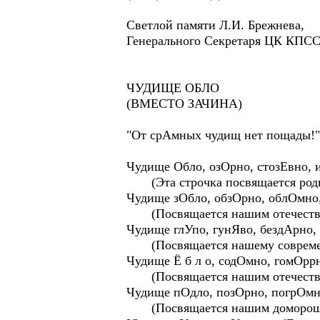
Светлой памяти Л.И. Брежнева,
Генерального Секретаря ЦК КПС
ЧУДИЩЕ ОБЛО
(ВМЕСТО ЗАЧИНА)
"От срАмных чудищ нет пощады!"
Чудище Обло, озОрно, стозЕвно, 
(Эта строчка посвящается родн
Чудище зОбло, обзОрно, облОмно,
(Посвящается нашим отечест
Чудище глУпо, гунЯво, бездАрно,
(Посвящается нашему современ
Чудище Ё б л о, содОмно, гомОррн
(Посвящается нашим отечестве
Чудище пОдло, позОрно, погрОмн
(Посвящается нашим домороще