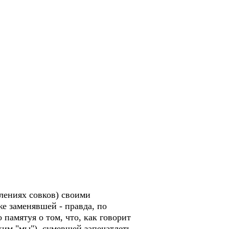
олениях совков) своими
е заменявшей - правда, по
 памятуя о том, что, как говорит
ким "мы"), сумевшей запечатлеть