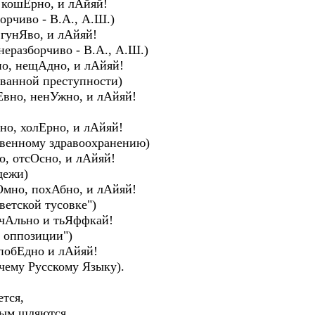
 кошЕрно, и лАйяй!
рчиво - В.А., А.Ш.)
гунЯво, и лАйяй!
еразборчиво - В.А., А.Ш.)
но, нещАдно, и лАйяй!
анной преступности)
Евно, ненУжно, и лАйяй!
но, холЕрно, и лАйяй!
енному здравоохранению)
, отсОсно, и лАйяй!
дежи)
Омно, похАбно, и лАйяй!
тской тусовке")
ечАльно и тьЯффкай!
оппозиции")
побЕдно и лАйяй!
му Русскому Языку).
ется,
дым шляются.