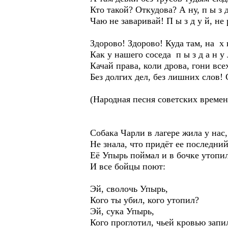
Кто такой? Откудова? А ну, п ы з 
Чаю не заваривай! П ы з д у й, не
Здорово! Здорово! Куда там, на х 
Как у нашего соседа п ы з д а н у
Качай права, коли дрова, гони все
Без долгих дел, без лишних слов! 
(Народная песня советских времен
Собака Чарли в лагере жила у нас,
Не знала, что придёт ее последний
Её Упырь поймал и в бочке утопил
И все бойцы поют:
Эй, сволочь Упырь,
Кого ты убил, кого утопил?
Эй, сука Упырь,
Кого проглотил, чьей кровью запи