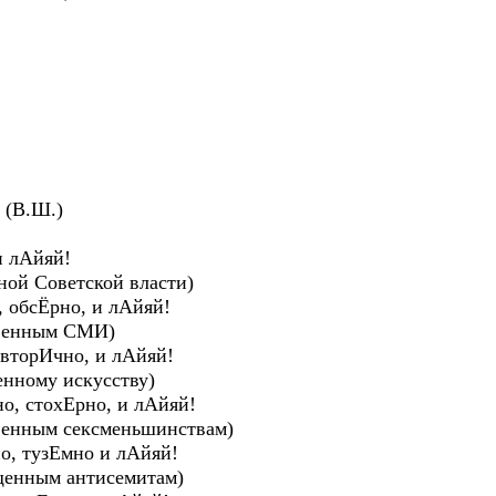
С
 (В.Ш.)
и лАйяй!
ой Советской власти)
 обсЁрно, и лАйяй!
венным СМИ)
 вторИчно, и лАйяй!
ному искусству)
о, стохЕрно, и лАйяй!
нным сексменьшинствам)
о, тузЕмно и лАйяй!
нным антисемитам)