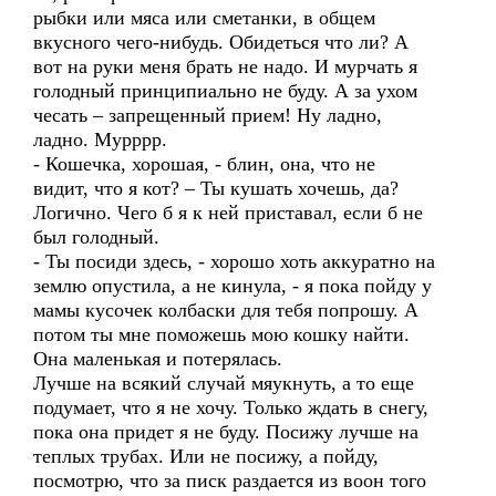
рыбки или мяса или сметанки, в общем
вкусного чего-нибудь. Обидеться что ли? А
вот на руки меня брать не надо. И мурчать я
голодный принципиально не буду. А за ухом
чесать – запрещенный прием! Ну ладно,
ладно. Мурррр.
- Кошечка, хорошая, - блин, она, что не
видит, что я кот? – Ты кушать хочешь, да?
Логично. Чего б я к ней приставал, если б не
был голодный.
- Ты посиди здесь, - хорошо хоть аккуратно на
землю опустила, а не кинула, - я пока пойду у
мамы кусочек колбаски для тебя попрошу. А
потом ты мне поможешь мою кошку найти.
Она маленькая и потерялась.
Лучше на всякий случай мяукнуть, а то еще
подумает, что я не хочу. Только ждать в снегу,
пока она придет я не буду. Посижу лучше на
теплых трубах. Или не посижу, а пойду,
посмотрю, что за писк раздается из воон того