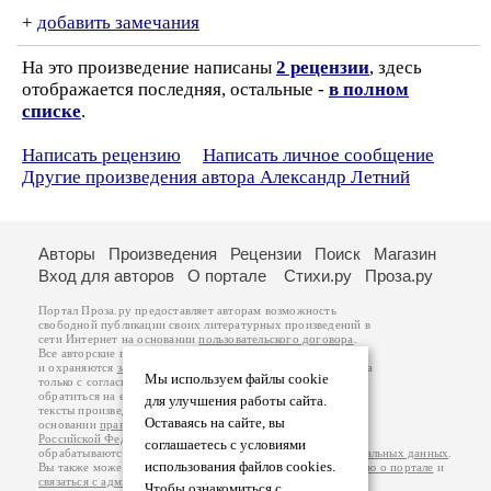
+
добавить замечания
На это произведение написаны
2 рецензии
, здесь
отображается последняя, остальные -
в полном
списке
.
Написать рецензию
Написать личное сообщение
Другие произведения автора Александр Летний
Авторы
Произведения
Рецензии
Поиск
Магазин
Вход для авторов
О портале
Стихи.ру
Проза.ру
Портал Проза.ру предоставляет авторам возможность
свободной публикации своих литературных произведений в
сети Интернет на основании
пользовательского договора
.
Все авторские права на произведения принадлежат авторам
и охраняются
законом
. Перепечатка произведений возможна
Мы используем файлы cookie
только с согласия его автора, к которому вы можете
обратиться на его авторской странице. Ответственность за
для улучшения работы сайта.
тексты произведений авторы несут самостоятельно на
Оставаясь на сайте, вы
основании
правил публикации
и
законодательства
Российской Федерации
. Данные пользователей
соглашаетесь с условиями
обрабатываются на основании
Политики обработки персональных данных
.
использования файлов cookies.
Вы также можете посмотреть более подробную
информацию о портале
и
связаться с администрацией
.
Чтобы ознакомиться с