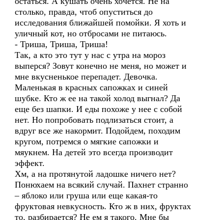
остаться. А кушать очень хочется. Не на
столько, правда, чтоб опуститься до
исследования ближайшей помойки. Я хоть и
уличный кот, но отбросами не питаюсь.
- Триша, Триша, Триша!
Так, а кто это тут у нас с утра на мороз
выперся? Зовут конечно не меня, но может и
мне вкусненькое перепадет. Девочка.
Маленькая в красных сапожках и синей
шубке. Кто ж ее на такой холод выгнал? Да
еще без шапки. И еды похоже у нее с собой
нет. Но попробовать подлизаться стоит, а
вдруг все же накормит. Подойдем, походим
кругом, потремся о мягкие сапожки и
мяукнем. На детей это всегда производит
эффект.
Хм, а на протянутой ладошке ничего нет?
Понюхаем на всякий случай. Пахнет странно
– яблоко или груша или еще какая-то
фруктовая невкусность. Кто ж в них, фруктах
то, разбирается? Не ем я такого. Мне бы