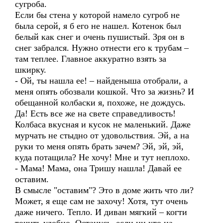
сугроба.
Если бы стена у которой намело сугроб не
была серой, я б его не нашел. Котенок был
белый как снег и очень пушистый. Зря он в
снег забрался. Нужно отнести его к трубам –
там теплее. Главное аккуратно взять за
шкирку.
- Ой, ты нашла ее! – найденыша отобрали, а
меня опять обозвали кошкой. Что за жизнь? И
обещанной колбаски я, похоже, не дождусь.
Да! Есть все же на свете справедливость!
Колбаса вкусная и кусок не маленький. Даже
мурчать не стыдно от удовольствия. Эй, а на
руки то меня опять брать зачем? Эй, эй, эй,
куда потащила? Не хочу! Мне и тут неплохо.
- Мама! Мама, она Тришу нашла! Давай ее
оставим.
В смысле "оставим"? Это в доме жить что ли?
Может, я еще сам не захочу! Хотя, тут очень
даже ничего. Тепло. И диван мягкий – когти