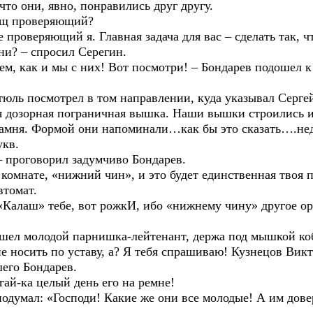
что они, явно, понравились друг другу.
рищ проверяющий?
е проверяющий я. Главная задача для вас – сделать так, 
они? – спросил Серегин.
ем, как и мы с них! Вот посмотри! – Бондарев подошел 
тюль посмотрел в том направлении, куда указывал Сергей
я дозорная пограничная вышка. Наши вышки строились из
 камня. Формой они напоминали…как бы это сказать….не
укв.
– проговорил задумчиво Бондарев.
комнате, «нижний чин», и это будет единственная твоя п
втомат.
«Калаш» тебе, вот рожкИ, ибо «нижнему чину» другое ор
вошел молодой парнишка-лейтенант, держа под мышкой ко
е носить по уставу, а? Я тебя спрашиваю! Кузнецов Викт
его Бондарев.
гай-ка целый день его на ремне!
одумал: «Господи! Какие же они все молодые! А им дове