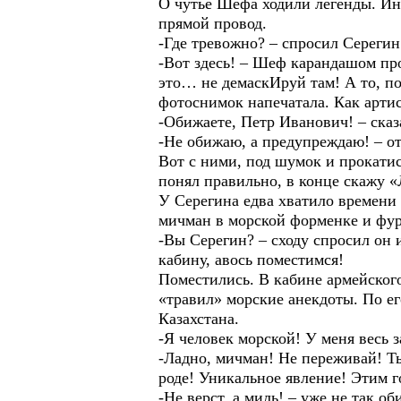
О чутье Шефа ходили легенды. Ино
прямой провод.
-Где тревожно? – спросил Серегин
-Вот здесь! – Шеф карандашом про
это… не демаскИруй там! А то, п
фотоснимок напечатала. Как артис
-Обижаете, Петр Иванович! – сказ
-Не обижаю, а предупреждаю! – от
Вот с ними, под шумок и прокатис
понял правильно, в конце скажу «
У Серегина едва хватило времени 
мичман в морской форменке и фу
-Вы Серегин? – сходу спросил он 
кабину, авось поместимся!
Поместились. В кабине армейског
«травил» морские анекдоты. По его
Казахстана.
-Я человек морской! У меня весь з
-Ладно, мичман! Не переживай! Ты
роде! Уникальное явление! Этим г
-Не верст, а миль! – уже не так о