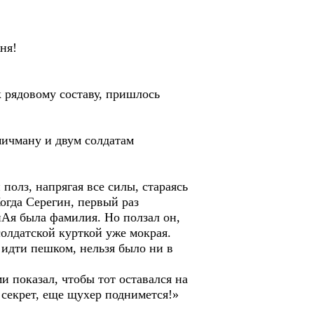
ня!
к рядовому составу, пришлось
 мичману и двум солдатам
полз, напрягая все силы, стараясь
огда Серегин, первый раз
нАя была фамилия. Но ползал он,
солдатской курткой уже мокрая.
идти пешком, нельзя было ни в
и показал, чтобы тот оставался на
й секрет, еще щухер поднимется!»