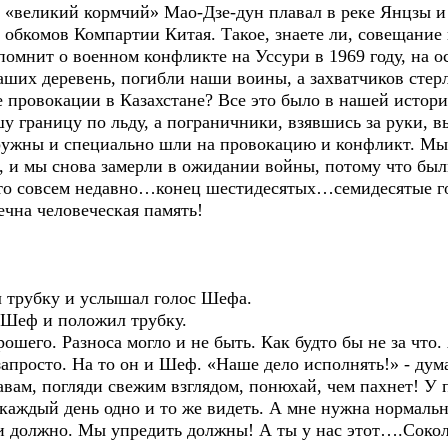
к «великий кормчий» Мао-Дзе-дун плавал в реке Янцзы и
обкомов Компартии Китая. Такое, знаете ли, совещание 
помнит о военном конфликте на Уссури в 1969 году, на о
ших деревень, погибли наши воины, а захватчиков стерл
 провокации в Казахстане? Все это было в нашей истори
 границу по льду, а пограничники, взявшись за руки, в
ружны и специально шли на провокацию и конфликт. Мы
м, и мы снова замерли в ожидании войны, потому что бы
это совсем недавно…конец шестидесятых…семидесятые 
ечна человеческая память!
л трубку и услышал голос Шефа.
л Шеф и положил трубку.
ошего. Разноса могло и не быть. Как будто бы не за что.
запросто. На то он и Шеф. «Наше дело исполнять!» - дум
тавам, погляди свежим взглядом, понюхай, чем пахнет! У
 каждый день одно и то же видеть. А мне нужна нормаль
и должно. Мы упредить должны! А ты у нас этот….Соко