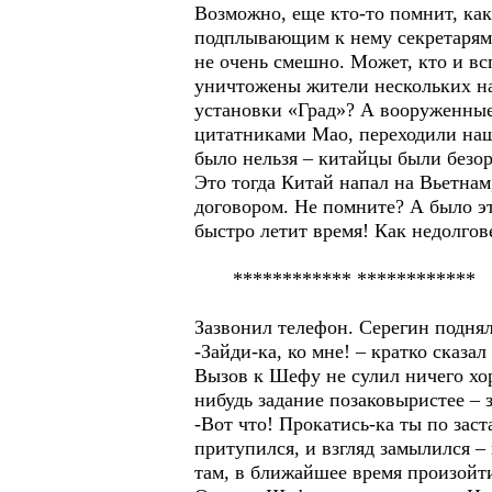
Возможно, еще кто-то помнит, ка
подплывающим к нему секретарям 
не очень смешно. Может, кто и вс
уничтожены жители нескольких на
установки «Град»? А вооруженные
цитатниками Мао, переходили нашу
было нельзя – китайцы были безо
Это тогда Китай напал на Вьетна
договором. Не помните? А было 
быстро летит время! Как недолгов
************ ************
Зазвонил телефон. Серегин подня
-Зайди-ка, ко мне! – кратко сказа
Вызов к Шефу не сулил ничего хор
нибудь задание позаковыристее – 
-Вот что! Прокатись-ка ты по зас
притупился, и взгляд замылился –
там, в ближайшее время произойт