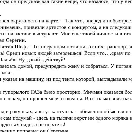
гда он предсказывал такие вещи, что казалось, что у н
.
вел окружность на карте. – Так что, вперед и побыстрее.
онимаешь, привезли артистов с концертом, а на следую
ты на заставе выступают. Мне еще твоей личности в газе
ал Серегин.
ветил Шеф. – Ты погранцам позвони, от них транспорт 
ь! Среди новых людей затеряешься! Если что….сразу по 
Лады!». Ну, давай, действуй!
заехать домой, предупредить жену и собраться. У погра
ражке.
и указал на машину, из под тента которой, выглядывали м
о тупорылого ГАЗа было просторно. Мичман оказался бо
 словам, он прошел моря и океаны. Вот только воля нача
ад в ракушках, а я тут кантуюсь! - обиженно объяснял он
 сам подумай - здесь на тысячи верст ни одного моряка 
ордиться надо, а не пыхтеть!
биженно поправил он Серегина.