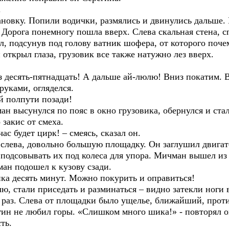
.
новку. Попили водички, размялись и двинулись дальше. 
. Дорога понемногу пошла вверх. Слева скальная стена, с
ал, подсунув под голову ватник шофера, от которого поч
открыл глаза, грузовик все также натужно лез вверх.
з десять-пятнадцать! А дальше ай-люлю! Вниз покатим. 
руками, огляделся.
й полпути позади!
 высунулся по пояс в окно грузовика, обернулся и стал
 закис от смеха.
ас будет цирк! – смеясь, сказал он.
лева, довольно большую площадку. Он заглушил двигате
 подсовывать их под колеса для упора. Мичман вышел из
ман подошел к кузову сзади.
янка десять минут. Можно покурить и оправиться!
, стали приседать и разминаться – видно затекли ноги в 
 раз. Слева от площадки было ущелье, ближайший, прот
гин не любил горы. «Слишком много шика!» - повторял о
ть.