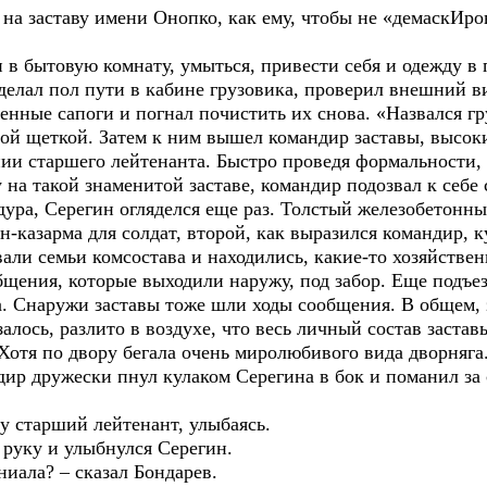
на заставу имени Онопко, как ему, чтобы не «демаскИров
и в бытовую комнату, умыться, привести себя и одежду в 
делал пол пути в кабине грузовика, проверил внешний ви
нные сапоги и погнал почистить их снова. «Назвался гру
ной щеткой. Затем к ним вышел командир заставы, высок
ании старшего лейтенанта. Быстро проведя формальности
 на такой знаменитой заставе, командир подозвал к себе
дура, Серегин огляделся еще раз. Толстый железобетонн
н-казарма для солдат, второй, как выразился командир, к
ивали семьи комсостава и находились, какие-то хозяйстве
бщения, которые выходили наружу, под забор. Еще подъез
. Снаружи заставы тоже шли ходы сообщения. В общем, з
залось, разлито в воздухе, что весь личный состав заста
Хотя по двору бегала очень миролюбивого вида дворняга
дир дружески пнул кулаком Серегина в бок и поманил за
ку старший лейтенант, улыбаясь.
л руку и улыбнулся Серегин.
ниала? – сказал Бондарев.