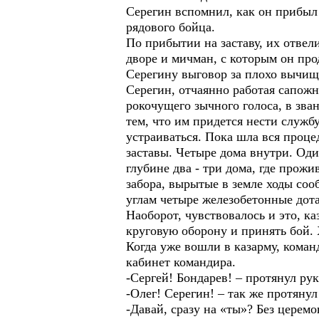
Серегин вспомнил, как он прибыл 
рядового бойца.
По прибытии на заставу, их отвел
дворе и мичман, с которым он про
Серегину выговор за плохо вычище
Серегин, отчаянно работая сапож
рокочущего зычного голоса, в зв
тем, что им придется нести службу
устраиваться. Пока шла вся проце
заставы. Четыре дома внутри. Оди
глубине два - три дома, где прож
забора, вырытые в земле ходы соо
углам четыре железобетонные дота
Наоборот, чувствовалось и это, ка
круговую оборону и принять бой. 
Когда уже вошли в казарму, коман
кабинет командира.
-Сергей! Бондарев! – протянул ру
-Олег! Серегин! – так же протяну
-Давай, сразу на «ты»? Без церемо