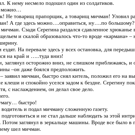
л. К нему несмело подошел один из солдатиков.
сь можно…
нок! Не товарищ прапорщик, а товарищ мичман! Уловил р
ман! А где здесь можно….оправиться, ну….по большому?
 мичман. Сзади Серегина раздался сдавленное хрюканье 
щельем и скалой образовалось что-то вроде «кармана» –
 ширину.
 ездят. На перевале здесь у всех остановка, для передыш
мся на край и …..туда вниз!
, заглянул осторожно вниз, не слишком приближаясь, и 
лины –он даже боялся предположить.
! – заявил мичман, быстро снял китель, положил его на в
е клеши и спокойно уселся задом к бездне. Серегину пока
хтя, с наслаждением, он делал свое дело.
его.
Бумагу… быстро!
водитель и подал мичману сложенную газету.
 подготовиться и не стал дальше наблюдать за этой инт
я. Потом заглянул в зеркальце машины. Вроде все было в
 нему шел мичман.