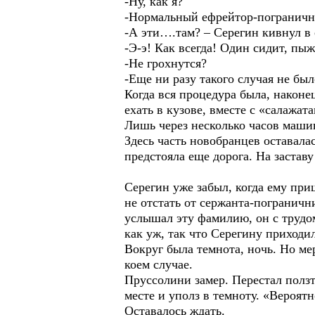
-Ну, как я?
-Нормальный ефрейтор-пограничник
-А эти….там? – Серегин кивнул в 
-Э-э! Как всегда! Один сидит, пыж
-Не грохнутся?
-Еще ни разу такого случая не бы
Когда вся процедура была, наконец
ехать в кузове, вместе с «салажат
Лишь через несколько часов маши
Здесь часть новобранцев оставала
предстояла еще дорога. На застав
Серегин уже забыл, когда ему при
не отстать от сержанта-погранич
услышал эту фамилию, он с трудом
как уж, так что Серегину приходил
Вокруг была темнота, ночь. Но м
коем случае.
Пруссолини замер. Перестал ползт
месте и уполз в темноту. «Вероятн
Оставалось ждать.