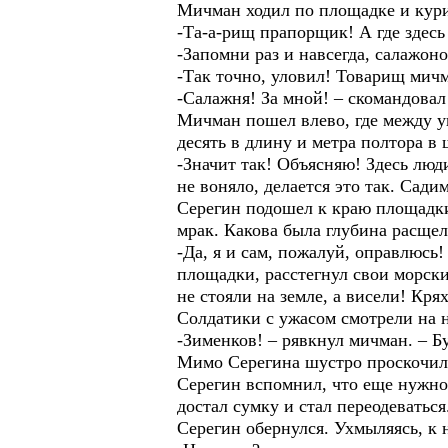
Мичман ходил по площадке и кури
-Та-а-рищ прапорщик! А где зде
-Запомни раз и навсегда, салажо
-Так точно, уловил! Товарищ мич
-Салажня! За мной! – скомандовал
Мичман пошел влево, где между у
десять в длину и метра полтора в
-Значит так! Объясняю! Здесь люди
не воняло, делается это так. Сади
Серегин подошел к краю площадки
мрак. Какова была глубина расще
-Да, я и сам, пожалуй, оправлюсь
площадки, расстегнул свои морски
не стояли на земле, а висели! Кря
Солдатики с ужасом смотрели на н
-Зименков! – рявкнул мичман. – 
Мимо Серегина шустро проскочил 
Серегин вспомнил, что еще нужно
достал сумку и стал переодеватьс
Серегин обернулся. Ухмыляясь, к