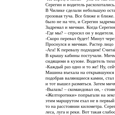
Серегин и водитель расхохотались
В Чилике сделали небольшую оста
грозовая туча. Все ближе и ближе
было не на что, и Серегин задрем
Задремал и мичман. Когда Серегин 
-Где мы? – спросил он у водителя.
-Скоро перевал будет! Минут чере
Проснулся и мичман. Растер лицо 
-Ага! К перевалу подходим! Счита
В крышу кабины постучали. Мичман
сидящими в кузове. Водитель тихо
-Каждый раз одно и то же! Ну, сейч
Машина въехала на открывшуюся с
подобрав валяющиеся камни, стал
и тот вышел размяться. Затем мич
-Вылазь! – скомандовал он, - сто
«Желторотики» попрыгали на землю
этим маршрутом ехал не в первый
то на расстоянии километра. Сере
леса, луга и реки. Вот такая слабос