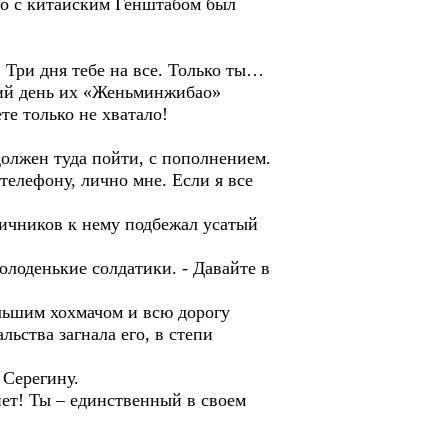
его с китайским Генштабом был
 Три дня тебе на все. Только ты…
щий день их «Женьминжибао»
те только не хватало!
должен туда пойти, с пополнением.
телефону, лично мне. Если я все
ничников к нему подбежал усатый
олоденькие солдатики. - Давайте в
льшим хохмачом и всю дорогу
льства загнала его, в степи
 Серегину.
нет! Ты – единственный в своем