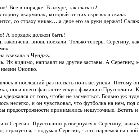
! Все в порядке. В ажуре, так сказать!
сторону «кармана», который от них скрывала скала.
ится, со страху никак….а двое его за руки держат! Салаж
ло! А порядок должен быть!
, закончена, вновь поехали. Только теперь, Серегину, ка
ами».
на въехала в Чунджу.
сь. Их видимо, направят на другие заставы. А Серегину,
у имени Онопко.
шлось в последний раз ползать по-пластунски. Потому он 
ника, носившего фантастическую фамилию Пруссолини. К
 удержался от того, чтобы не засмеяться. Больно уж чуд
ось нелегко, и он чувствовал, что футболка на нем, под 
еры предострожности принимались нешуточные. Встать и 
и и Серегин. Пруссолини развернулся к Серегину, знакам
о, страхуется, - подумал Серегин, - а то нарвемся на сво