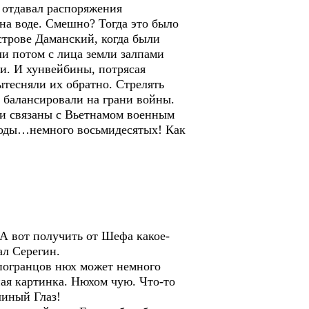
 отдавал распоряжения
на воде. Смешно? Тогда это было
строве Даманский, когда были
и потом с лица земли залпами
и. И хунвейбины, потрясая
ытесняли их обратно. Стрелять
 балансировали на грани войны.
ли связаны с Вьетнамом военным
годы…немного восьмидесятых! Как
 А вот получить от Шефа какое-
ал Серегин.
 погранцов нюх может немного
ная картинка. Нюхом чую. Что-то
линый Глаз!