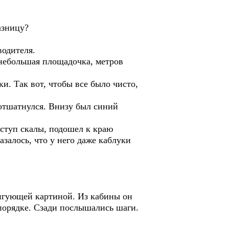
азницу?
водителя.
 небольшая площадочка, метров
ки. Так вот, чтобы все было чисто,
отшатнулся. Внизу был синий
ыступ скалы, подошел к краю
залось, что у него даже каблуки
ригующей картиной. Из кабины он
 порядке. Сзади послышались шаги.