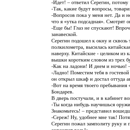
-Идет! – ответил Серегин, потому 
-Так, какие будут вопросы, това
-Вопросов пока у меня нет. Да и н
что я «утка подсадная». Смотрят 
-Еще бы! Глаз не спускают! Впроч
занавеской.
Серегин подошел к окну и сквозь 
полкилометра, высилась китайска
наверху. Китайские - целиком из
вышки коротким словом из трех б
-Как на ладони! И днем и ночью! 
-Ладно! Поместим тебя в гостевой 
он открыл шкаф и достал оттуда а
-Вот на время твоего пребывания 
Бондарев.
В дверь постучали, и в кабинет 
-Ты когда нибудь научишься оружи
Знакомьтесь! – представил вошедш
-Сереж! Ну, удобнее мне так! Потя
Серегин пожал замполиту руку и п