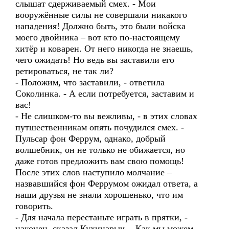
слышат сдерживаемый смех. - Мои
вооружённые силы не совершали никакого
нападения! Должно быть, это были войска
моего двойника – вот кто по-настоящему
хитёр и коварен. От него никогда не знаешь,
чего ожидать! Но ведь вы заставили его
ретироваться, не так ли?
- Положим, что заставили, - ответила
Соколинка. - А если потребуется, заставим и
вас!
- Не слишком-то вы вежливы, - в этих словах
путшественникам опять почудился смех. -
Пульсар фон Феррум, однако, добрый
волшебник, он не только не обижается, но
даже готов предложить вам свою помощь!
После этих слов наступило молчание –
назвавшийся фон Феррумом ожидал ответа, а
наши друзья не знали хорошенько, что им
говорить.
- Для начала перестаньте играть в прятки, -
наконец, сказал Кухинарыч. - Как мы можем