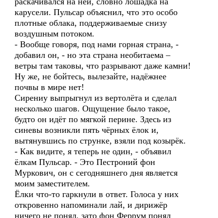
раскачивался на ней, словно лошадка на
карусели. Пульсар объяснил, что это особо
плотные облака, поддерживаемые снизу
воздушным потоком.
- Вообще говоря, под нами горная страна, -
добавил он, - но эта страна необитаема –
ветры там таковы, что разрывают даже камни!
Ну же, не бойтесь, вылезайте, надёжнее
почвы в мире нет!
Сирениу выпрыгнул из вертолёта и сделал
несколько шагов. Ощущение было такое,
будто он идёт по мягкой перине. Здесь из
синевы возникли пять чёрных ёлок и,
вытянувшись по струнке, взяли под козырёк.
- Как видите, я теперь не один, - объявил
ёлкам Пульсар. - Это Пестроний фон
Муркович, он с сегодняшнего дня является
моим заместителем.
Ёлки что-то гаркнули в ответ. Голоса у них
откровенно напоминали лай, и дирижёр
ничего не понял, зато фон Феррум понял