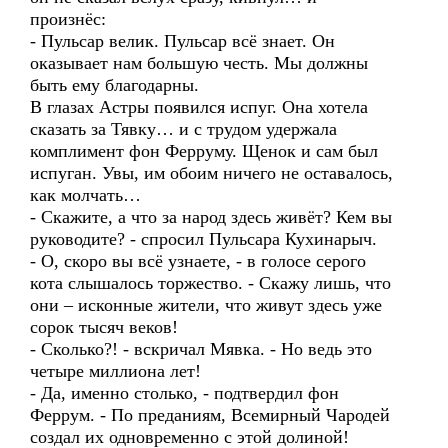
произнёс:
- Пульсар велик. Пульсар всё знает. Он
оказывает нам большую честь. Мы должны
быть ему благодарны.
В глазах Астры появился испуг. Она хотела
сказать за Тявку… и с трудом удержала
комплимент фон Ферруму. Щенок и сам был
испуган. Увы, им обоим ничего не оставалось,
как молчать…
- Скажите, а что за народ здесь живёт? Кем вы
руководите? - спросил Пульсара Кухинарыч.
- О, скоро вы всё узнаете, - в голосе серого
кота слышалось торжество. - Скажу лишь, что
они – исконные жители, что живут здесь уже
сорок тысяч веков!
- Сколько?! - вскричал Мявка. - Но ведь это
четыре миллиона лет!
- Да, именно столько, - подтвердил фон
Феррум. - По преданиям, Всемирный Чародей
создал их одновременно с этой долиной!