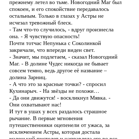
прежнему летел во тьме. Новогодний Маг был
спокоен, и его спокойствие передавалось
остальным. Только в глазах у Астры не
исчезал тревожный блеск.
- Там что-то случилось, - вдруг произнесла
она. - Я чувствую опасность!
Почти тотчас Непунька с Соколинкой
закричали, что впереди виден свет.
- Значит, мы подлетаем, - сказал Новогодний
Маг. - В долине Чудес никогда не бывает
совсем темно, ведь другое её название –
долина Зарниц.
- А что это за красные точки? - спросил
Кухинарыч. - На звёзды не похожи…
- Да они движутся! - воскликнул Мявка. -
Они охватывают нас!
И тут в ушах у всех раздалось страшное
рычание. В первые мгновения
путешественники оцепенели от ужаса, за
исключением Астры, которая достала
маленький пистолет и направляла его во все