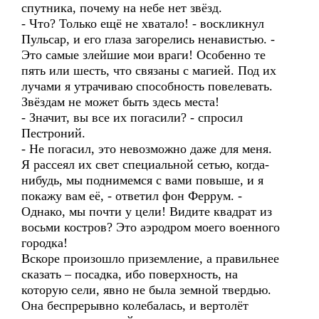
спутника, почему на небе нет звёзд.
- Что? Только ещё не хватало! - воскликнул
Пульсар, и его глаза загорелись ненавистью. -
Это самые злейшие мои враги! Особенно те
пять или шесть, что связаны с магией. Под их
лучами я утрачиваю способность повелевать.
Звёздам не может быть здесь места!
- Значит, вы все их погасили? - спросил
Пестроний.
- Не погасил, это невозможно даже для меня.
Я рассеял их свет специальной сетью, когда-
нибудь, мы поднимемся с вами повыше, и я
покажу вам её, - ответил фон Феррум. -
Однако, мы почти у цели! Видите квадрат из
восьми костров? Это аэродром моего военного
городка!
Вскоре произошло приземление, а правильнее
сказать – посадка, ибо поверхность, на
которую сели, явно не была земной твердью.
Она беспрерывно колебалась, и вертолёт