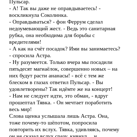
Пульсар.
- А! Так вы даже не оправдываетесь! -
воскликнула Соколинка.
- Оправдываться? - фон Феррум сделал
недоумевающий жест. - Ведь это санитарная
рубка, она необходима для борьбы с
вредителями!
- А как на счёт посадок? Ими вы занимаетесь?
- спросила Астра.
- Ну разумеется. Только вчера мы посадили
пятьдесят магиаёлок, совершенно новых – на
них будут расти ананасы! - всё с тем же
блеском в глазах ответил Пульсар. - Вы
удовлетворены? Так идёмте же на концерт!
- Нам не следует идти, это обман, - вдруг
прошептал Тявка. - Он мечтает поработить
весь мир!
Слова щенка услышала лишь Астра. Она,
тоже почему-то шёпотом, попросила
повторить их вслух. Тявка, удивляясь, почему
он не сказал вслух сразу, кивнул… и