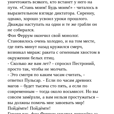
уничтожить всякого, кто встанет у него на
пути. «Стань моим! Будь моим!» - читалось в
выразительном взгляде диктатора. Сирениу,
однако, хорошо усвоил уроки прошлого.
Дважды наступать на одни и те же грабли он
не собирался.
Фон Феррум окончил свой монолог.
Становилось очень холодно, и на том месте,
где пять минут назад кружился смерч,
возникал мираж: ракета с огненным хвостом в
окружении белых птиц.
- Сколько же вам лет? - спросил Пестроний,
просто так, чтобы не молчать.
- Это смотря по каким часам считать, -
ответил Пульсар. - Если по часам древних
магов – будет тысяча сто пять, а если по
современным – тогда около восьмисот. Но вы
совсем замёрзли, а вам нельзя простужаться –
вы должны помочь мне завоевать мир!
Пойдёмте! Пойдёмте!
Говоря так, фон Феррум схватил дирижёра за