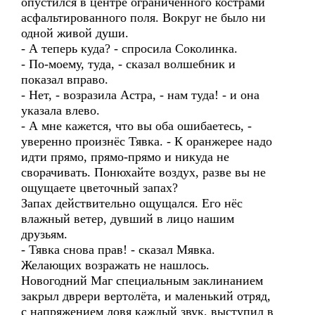
опустился в центре ограниченного кострами
асфальтированного поля. Вокруг не было ни
одной живой души.
- А теперь куда? - спросила Соколинка.
- По-моему, туда, - сказал волшебник и
показал вправо.
- Нет, - возразила Астра, - нам туда! - и она
указала влево.
- А мне кажется, что вы оба ошибаетесь, -
уверенно произнёс Тявка. - К оранжерее надо
идти прямо, прямо-прямо и никуда не
сворачивать. Понюхайте воздух, разве вы не
ощущаете цветочный запах?
Запах действительно ощущался. Его нёс
влажный ветер, дувший в лицо нашим
друзьям.
- Тявка снова прав! - сказал Мявка.
Желающих возражать не нашлось.
Новогодний Маг специальным заклинанием
закрыл дврери вертолёта, и маленький отряд,
с напряжением ловя каждый звук, выступил в