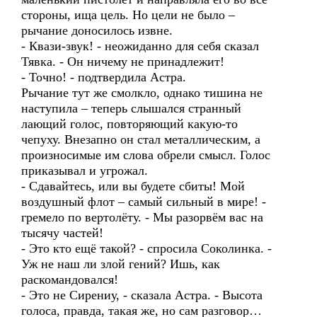
стороны, ища цель. Но цели не было –
рычание доносилось извне.
- Квази-звук! - неожиданно для себя сказал
Тявка. - Он ничему не принадлежит!
- Точно! - подтвердила Астра.
Рычание тут же смолкло, однако тишина не
наступила – теперь слышался странный
лающий голос, повторяющий какую-то
чепуху. Внезапно он стал металлическим, а
произносимые им слова обрели смысл. Голос
приказывал и угрожал.
- Сдавайтесь, или вы будете сбиты! Мой
воздушный флот – самый сильный в мире! -
гремело по вертолёту. - Мы разорвём вас на
тысячу частей!
- Это кто ещё такой? - спросила Соколинка. -
Уж не наш ли злой гений? Ишь, как
раскомандовался!
- Это не Сирениу, - сказала Астра. - Высота
голоса, правда, такая же, но сам разговор…