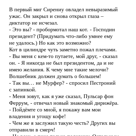
В первый миг Сирениу овладел невыразимый
ужас. Он закрыл и снова открыл глаза –
диктатор не исчезал.
- Это вы? - пробормотал наш кот. - Господин
президент? (Придумать что-либо умнее ему
не удалось.) Но как это возможно?
Кот в цилиндре чуть заметно пожал плечами.
- Вы меня с кем-то путаете, мой друг, - сказал
он. - Я никогда не был президентом, да и не
имею желания. К чему мне такие мелочи?
Волшебник должен думать о большем!
- Так вы… не Мурфер? - спросил Пестроний
с запинкой.
- Меня зовут, как я уже сказал, Пульсар фон
Феррум, - отвечал новый знакомый дирижёра.
- Пойдёмте со мной, я покажу вам мои
владения и угощу кофе!
- Чем же я заслужил такую честь? Других вы
отправили в смерч!