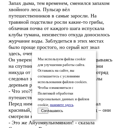
Запах дыма, тем временем, сменился запахом
хвойного леса. Пульсар вёл
путешественников в самые заросли. На
травяной подстилке росли какие-то грибы,
облачная почва от каждого шага испускала
клубы тумана, неизвестно откуда доносилось
журчание воды. Заблудиться в этих местах
было проще простого, но серый кот знал
здесь, очевидно, каждый уголок.
Он уверенно шёл вперёд, даже не оглядываясь
Мы используем файлы cookie
для улучшения работы сайта.
на спутников, словно был уверен, что они
Оставаясь на сайте, вы
никуда от него не денутся. Маленький отряд
соглашаетесь с условиями
следовал за ним, как во сне. И тут стволы
использования файлов cookies.
деревьев расступились.
Чтобы ознакомиться с
- Что это?! - в один голос выдохнули
Политикой обработки
путешественники.
персональных данных и файлов
Перед ними в огромной котловине лежал
cookie,
нажмите здесь
.
красивый, удивительно знакомый город – они
Соглашаюсь
смотрели на него с вершины горы.
- Это же Айуомяульнмявкин! - сказала