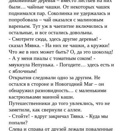
диковинные деревья – вместо листьев на них
были… чайные чашки. От некоторых чашек
поднимался пар. Соколинка не удержалась и
попробовала – чай оказался с малиновым
вареньем. Тут уж в чаепитие включились и
остальные, и все остались довольны.
- Смотрите сюда, здесь другие деревья! -
сказал Мявка. - На них не чашки, а кружки!
Что же в них может быть? О, да это шоколад!
- А у меня пиалы с томатным соком! -
мяукнула Непунька. - Погодите… здесь есть и
с яблочным!
Открытия следовали одно за другим. Не
остался в стороне и Новогодний Маг – он
обнаружил разновидность… с маленькими
кастрюльками манной каши.
Путешественники до того увлеклись, что не
заметили, как свернули с аллеи.
- Стойте! - вдруг закричал Тявка. - Куда мы
попали?
Слева и справа от друзей лежали поваленные