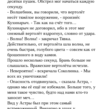
десятки пушек. Обстрел мог начаться каждую
секунду.
- Волшебник, вы говорили, что вертолёт
несёт тяжёлое вооружение, - произнёс
Кухинарыч. - Так как на счёт того…
Кухинарыч не договорил, ибо в этот миг
снежный вертолёт вздрогнул, словно от удара.
- Волна! Волна! - закричал Тявка.
Действительно, от вертолёта шла волна, не
очень быстрая, голубого цвета – совсем как от
брошенного в воду камня.
Прошло несколько секунд. Брань больше не
слышалась. Вражеские вертолёты исчезли.
- Невероятно! - вскричала Соколинка. - Мы
всех их уничтожили!
- Опасность отодвинулась, - сказала Астра, -
однако мы её ещё не избежали. Больше того, у
меня такое чувство, будто над нами кто-то
заносит меч…
Вид у Астры был при этом самый
встревоженный. Внезапно в ушах у