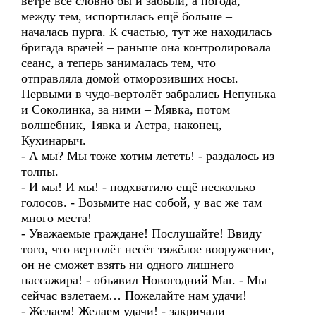
ветре все словно бы и забыли, а погода,
между тем, испортилась ещё больше –
началась пурга. К счастью, тут же находилась
бригада врачей – раньше она контролировала
сеанс, а теперь занималась тем, что
отправляла домой отморозивших носы.
Первыми в чудо-вертолёт забрались Непунька
и Соколинка, за ними – Мявка, потом
волшебник, Тявка и Астра, наконец,
Кухинарыч.
- А мы? Мы тоже хотим лететь! - раздалось из
толпы.
- И мы! И мы! - подхватило ещё несколько
голосов. - Возьмите нас собой, у вас же там
много места!
- Уважаемые граждане! Послушайте! Ввиду
того, что вертолёт несёт тяжёлое вооружение,
он не сможет взять ни одного лишнего
пассажира! - объявил Новогодний Маг. - Мы
сейчас взлетаем… Пожелайте нам удачи!
- Желаем! Желаем удачи! - закричали