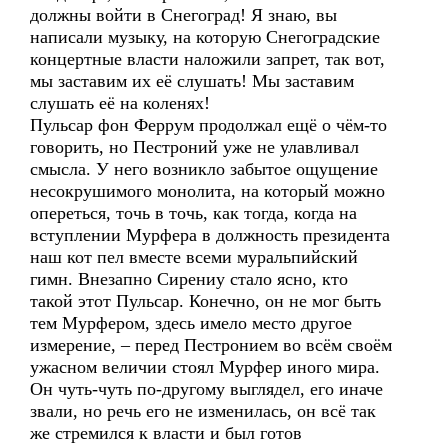
должны войти в Снегоград! Я знаю, вы
написали музыку, на которую Снегоградские
концертные власти наложили запрет, так вот,
мы заставим их её слушать! Мы заставим
слушать её на коленях!
Пульсар фон Феррум продолжал ещё о чём-то
говорить, но Пестроний уже не улавливал
смысла. У него возникло забытое ощущение
несокрушимого монолита, на который можно
опереться, точь в точь, как тогда, когда на
вступлении Мурфера в должность президента
наш кот пел вместе всеми муральпийский
гимн. Внезапно Сирениу стало ясно, кто
такой этот Пульсар. Конечно, он не мог быть
тем Мурфером, здесь имело место другое
измерение, – перед Пестронием во всём своём
ужасном величии стоял Мурфер иного мира.
Он чуть-чуть по-другому выглядел, его иначе
звали, но речь его не изменилась, он всё так
же стремился к власти и был готов