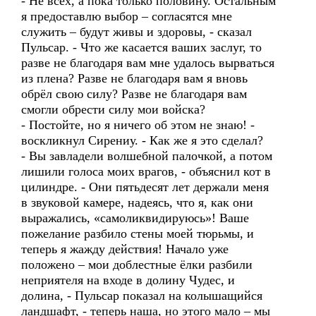
- Не всех, а пока только половину. Остальным
я предоставлю выбор – согласятся мне
служить – будут живы и здоровы, - сказал
Пульсар. - Что же касается ваших заслуг, то
разве не благодаря вам мне удалось вырваться
из плена? Разве не благодаря вам я вновь
обрёл свою силу? Разве не благодаря вам
смогли обрести силу мои войска?
- Постойте, но я ничего об этом не знаю! -
воскликнул Сирениу. - Как же я это сделал?
- Вы завладели волшебной палочкой, а потом
лишили голоса моих врагов, - объяснил кот в
цилиндре. - Они пятьдесят лет держали меня
в звуковой камере, надеясь, что я, как они
выражались, «самоликвидируюсь»! Ваше
пожелание разбило стены моей тюрьмы, и
теперь я жажду действия! Начало уже
положено – мои доблестные ёлки разбили
неприятеля на входе в долину Чудес, и
долина, - Пульсар показал на колышащийся
ландшафт, - теперь наша, но этого мало – мы