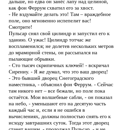
дальше, но едва он занёс лапу над целиной,
как фон Феррум схватил его за хвост.
- Не вздумайте делать это! Там – враждебное
поле, оно мгновенно испепелит вас!
Смотрите!
Пульсар снял свой цилиндр и запустил его к
зданию. О ужас! Цилиндр тотчас же
воспламенился; не долетев нескольких метров
до мраморной стены, он рассыпался на
пылающие обрывки.
- Сто тысяч скрипичных ключей! - вскричал
Сирениу. - Я же думал, что это ваш дворец!
- Это бывший дворец Снегоградского
наместника, - объяснил фон Феррум. - Сейчас
там никого нет – все бежали, но поле пока
остаётся. Мои волшебные сабли, - он показал
на небо, - уменьшают его на десятую часть
каждый час и, если я не ошибся в
вычислениях, должны полностью снять его к
исходу завтрашних суток. Тогда этот дворец
станет вашим, - продолжал Пульсар, - и не