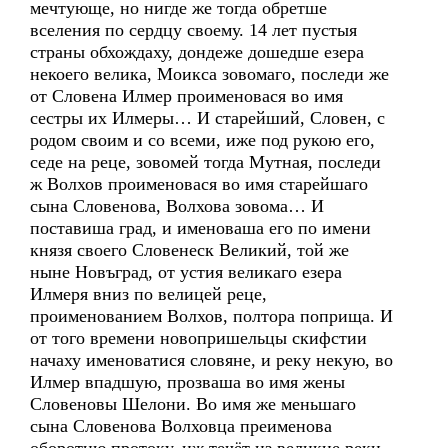
мечтующе, но нигде же тогда обретше
вселения по сердцу своему. 14 лет пустыя
страны обхождаху, дондеже дошедше езера
некоего велика, Моикса зовомаго, последи же
от Словена Илмер проименовася во имя
сестры их Илмеры… И старейший, Словен, с
родом своим и со всеми, иже под рукою его,
седе на реце, зовомей тогда Мутная, последи
ж Волхов проименовася во имя старейшаго
сына Словенова, Волхова зовома… И
поставиша град, и именоваша его по имени
князя своего Словенеск Великий, той же
ныне Новъград, от устия великаго езера
Илмеря вниз по велицей реце,
проименованием Волхов, полтора поприща. И
от того времени новопришельцы скифстии
начаху именоватися словяне, и реку некую, во
Илмер впадшую, прозваша во имя жены
Словеновы Шелони. Во имя же меньшаго
сына Словенова Волховца преименова