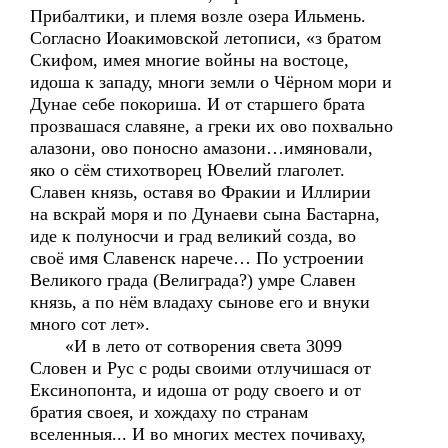
Прибалтики, и племя возле озера Ильмень.
Согласно Иоакимовской летописи, «з братом
Скифом, имея многие войны на востоце,
идоша к западу, многи земли о Чёрном мори и
Дунае себе покориша. И от старшего брата
прозвашася славяне, а греки их ово похвально
алазони, ово поносно амазони…имяновали,
яко о сём стихотворец Ювелий глаголет.
Славен князь, оставя во Фракии и Иллирии
на вскрай моря и по Дунаеви сына Бастарна,
иде к полуносчи и град великий созда, во
своё имя Славенск нарече… По устроении
Великого града (Велиграда?) умре Славен
князь, а по нём владаху сынове его и внуки
много сот лет».
«И в лето от сотворения света 3099
Словен и Рус с роды своими отлучишася от
Ексинопонта, и идоша от роду своего и от
братия своея, и хождаху по странам
вселенныя... И во многих местех почиваху,