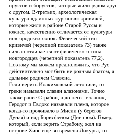
пруссов и боруссов, которые жили рядом друг
с другом. В-третьих, археологическая
культура «длинных курганов» кривичей,
которые жили в районе Старой Руссы и
южнее, качественно отличается от культуры
новгородских сопок. Физический тип
кривичей (черепной показатель 73) также
сильно отличается от физического типа
новгородцев (черепной показатель 77,2).
Поэтому мы можем предположить, что Рус
действительно мог быть не родным братом, а
дальним родичем Славена.
Если верить Иоакимовской летописи, то
греки называли славян алазонами. Точно
также ранее Страбон, а до него Гелланик,
Геродот и Евдокс называли племя, которое
когда-то проживало в Мисии (у берегов
Дуная) и над Борисфеном (Днепром). Гомер,
который, если верить Страбону, жил на
острове Хиос ещё во времена Ликурга, то