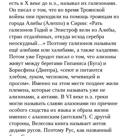
есть в Х веке до н.э., называл их гализонами.
Он писал о том, что во время Троянской
войны они приходили на помощь троянцам из
города Алибы (Алеппо) в Сирии: «Рать
гализонов Годий и Эпистроф вели из Алибы,
стран отдалённых, откуда исход серебра
неоскудный…» Поэтому гализонов называли
ещё алибами или халибами, а также халдеями.
Потом уже Геродот писал о том, что ализоны
живут между берегами Гипаниса (Буга) и
Борисфена (Днепра), «сеют и питаются
хлебом, луком, чесноком, чечевицей и
просом». Именно на этом месте позднее жили
племена, которые стали называть уже не
ализонами, а антами. В VI веке н.э. греки
могли называть славян алазонами по причине
особого сходства их языка и образа жизни
именно с алазонским (антским?). С другой
стороны, Велесова книга называет антов
дедами русов. Поэтому Рус, как названный