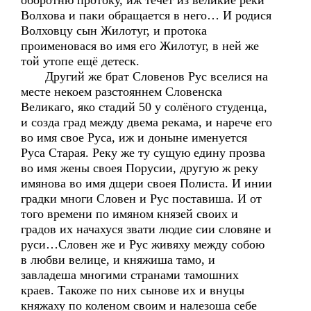
оборотню протоку, иж течёт из великие реки
Волхова и паки обращается в него… И родися
Волховцу сын Жилотуг, и протока
проименовася во имя его Жилотуг, в ней же
той утопе ещё детеск.
Другий же брат Словенов Рус вселися на
месте некоем разстояннем Словенска
Великаго, яко стадий 50 у солёного студенца,
и созда град между двема рекама, и нарече его
во имя свое Руса, иж и доныне именуется
Руса Старая. Реку же ту сущую едину прозва
во имя жены своея Порусии, другую ж реку
имянова во имя дщери своея Полиста. И инии
градки многи Словен и Рус поставиша. И от
того времени по имяном князей своих и
градов их начахуся звати людие сии словяне и
руси…Словен же и Рус живяху между собою
в любви велице, и княжиша тамо, и
завладеша многими странами тамошних
краев. Такоже по них сынове их и внуцы
княжаху по коленом своим и налезоша себе