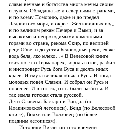
славы вечные и богатства многа мечем своим
и луком. Обладаша же и северными странами,
и по всему Поморию, даже и до предел
Ледовитого моря, и окрест Желтовидных вод,
и по великим рекам Печере и Выми, и за
высокими и непроходимыми каменными
горами во стране, рекома Скир, по велицей
реце Обве, и до устия Беловодныя реки, ея же
вода бела, яко млеко…» В Велесовой книге
сказано, что Германарех, король готов, разбил
и ниспроверг Русь бога Буса и десять иных
краев. И смута великая объяла Русь. И тогда
молодых повёл Славен. И собрал он Русь и
повел её. И в тот год готы были разбиты. И
так земля готская стала русской.
Дети Славена: Бастарн и Вандал (по
Иоакимовской летописи), Венд (по Велесовой
книге), Волхв или Волховец (по более
поздним летописям).
Историки Византии того времени