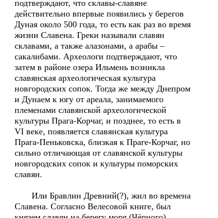
подтверждают, что склавы-славяне
действительно впервые появились у берегов
Дуная около 500 года, то есть как раз во время
жизни Славена. Греки называли славян
склавами, а также алазонами, а арабы –
сакалибами. Археологи подтверждают, что
затем в районе озера Ильмень возникла
славянская археологическая культура
новгородских сопок. Тогда же между Днепром
и Дунаем к югу от ареала, занимаемого
племенами славянской археологической
культуры Прага-Корчаг, и позднее, то есть в
VI веке, появляется славянская культура
Прага-Пеньковска, близкая к Праге-Корчаг, но
сильно отличающая от славянской культуры
новгородских сопок и культуры поморских
славян.
Или Бравлин Древний(?), жил во времена
Славена. Согласно Велесовой книге, был
князем славян на берегу моря (Чёрного),