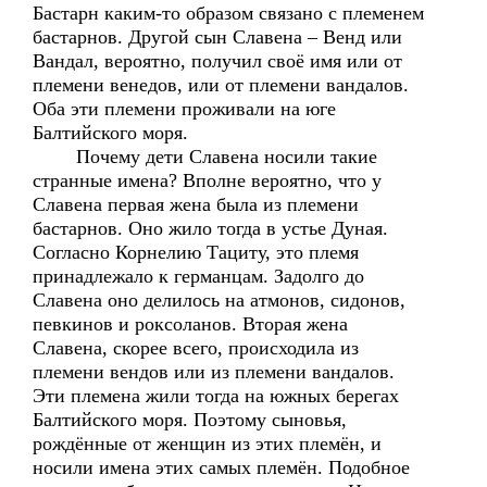
Бастарн каким-то образом связано с племенем
бастарнов. Другой сын Славена – Венд или
Вандал, вероятно, получил своё имя или от
племени венедов, или от племени вандалов.
Оба эти племени проживали на юге
Балтийского моря.
Почему дети Славена носили такие
странные имена? Вполне вероятно, что у
Славена первая жена была из племени
бастарнов. Оно жило тогда в устье Дуная.
Согласно Корнелию Тациту, это племя
принадлежало к германцам. Задолго до
Славена оно делилось на атмонов, сидонов,
певкинов и роксоланов. Вторая жена
Славена, скорее всего, происходила из
племени вендов или из племени вандалов.
Эти племена жили тогда на южных берегах
Балтийского моря. Поэтому сыновья,
рождённые от женщин из этих племён, и
носили имена этих самых племён. Подобное