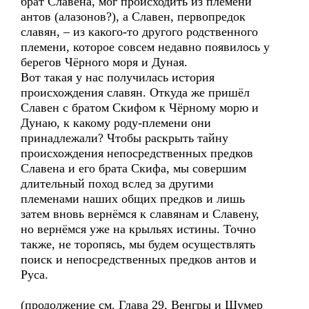
брат Славена, мог происходить из племени
антов (алазонов?), а Славен, первопредок
славян, – из какого-то другого родственного
племени, которое совсем недавно появилось у
берегов Чёрного моря и Дуная.
Вот такая у нас получилась история
происхождения славян. Откуда же пришёл
Славен с братом Скифом к Чёрному морю и
Дунаю, к какому роду-племени они
принадлежали? Чтобы раскрыть тайну
происхождения непосредственных предков
Славена и его брата Скифа, мы совершим
длительный поход вслед за другими
племенами наших общих предков и лишь
затем вновь вернёмся к славянам и Славену,
но вернёмся уже на крыльях истины. Точно
также, не торопясь, мы будем осуществлять
поиск и непосредственных предков антов и
Руса.
(продолжение см. Глава 29. Венгры и Шумер