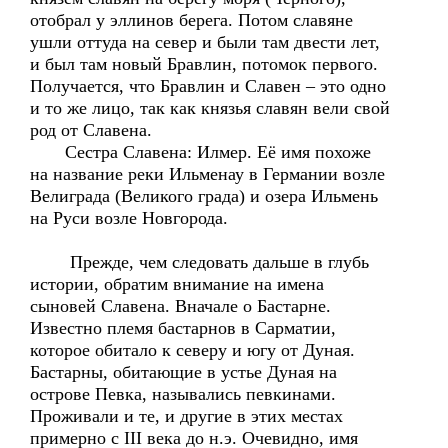
отобрал у эллинов берега. Потом славяне
ушли оттуда на север и были там двести лет,
и был там новый Бравлин, потомок первого.
Получается, что Бравлин и Славен – это одно
и то же лицо, так как князья славян вели свой
род от Славена.
Сестра Славена: Илмер. Её имя похоже
на название реки Ильменау в Германии возле
Велиграда (Великого града) и озера Ильмень
на Руси возле Новгорода.
Прежде, чем следовать дальше в глубь
истории, обратим внимание на имена
сыновей Славена. Вначале о Бастарне.
Известно племя бастарнов в Сарматии,
которое обитало к северу и югу от Дуная.
Бастарны, обитающие в устье Дуная на
острове Певка, назывались певкинами.
Проживали и те, и другие в этих местах
примерно с III века до н.э. Очевидно, имя