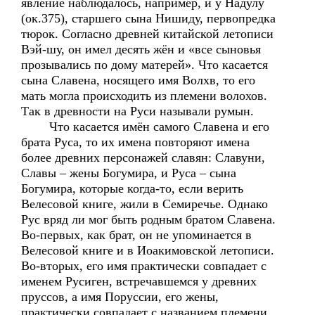
явление наблюдалось, например, и у Надулу
(ок.375), старшего сына Нишиду, первопредка
тюрок. Согласно древней китайской летописи
Вэй-шу, он имел десять жён и «все сыновья
прозывались по дому матерей». Что касается
сына Славена, носящего имя Волхв, то его
мать могла происходить из племени волохов.
Так в древности на Руси называли румын.
Что касается имён самого Славена и его
брата Руса, то их имена повторяют имена
более древних персонажей славян: Славуни,
Славы – жены Богумира, и Руса – сына
Богумира, которые когда-то, если верить
Велесовой книге, жили в Семиречье. Однако
Рус вряд ли мог быть родным братом Славена.
Во-первых, как брат, он не упоминается в
Велесовой книге и в Иоакимовской летописи.
Во-вторых, его имя практически совпадает с
именем Русиген, встречавшемся у древних
пруссов, а имя Поруссии, его жены,
практически совпадает с названием племени