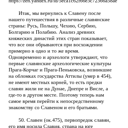
https://zen.yandex.ru/id/5eca1c62f66e3c72366a58ae
Итак, мы вернулись к Славену после
нашего путешествия в различные славянские
страны: Русь, Польшу, Чехию, Сербию,
Болгарию и Полабию. Анализ древних
княжеских династий этих стран показывает,
что все они обрываются при восхождении
примерно в одно и то же время.
Одновременно и археологи утверждают, что
первые славянские археологические культуры
Прага-Корчаг и Прага-Пеньковска, возникшие
на обломках государства Аттилы (умер в 454),
не имеют местных корней, то есть предки
славян жили не на Дунае, Днепре и Висле, а
где-то в другом месте. Поэтому теперь нам
самое время перейти к непосредственному
знакомству со Славеном и его братьями.
50. Славен (ок.475), первопредок славян,
его имя носила Славия, страна на юге