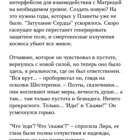
интерфейсом для взаимодействия с Матрицей
на необходимом уровне. Создать новую? На
это нужны годы, которых у Планеты уже не
было. "Затухание Сердца" ускорялось. Скоро
гаснущее ядро перестанет генерировать
защитное поле, и смертоносные излучения
космоса убьют все живое.
Отчаяние, которое он чувствовал в пустоте,
вернулось с новой силой, но теперь оно было
здесь, в реальности, где он был ответственен.
"Вся врут... – пробормотал он, глядя на
осколки Шестеренки. – Поэты, сказочники...
они воспевают иные миры, вечность души... а
там... там только пустота и безнадега. Ничего
прекрасного. Только... 'Иди!' и 'Скажи!'" Он
усмехнулся горько.
"Что 'иди'? Что 'скажи'?" – спросила Лира, ее
глаза были полны сочувствия и надежды,
которую он уже почти потерял.