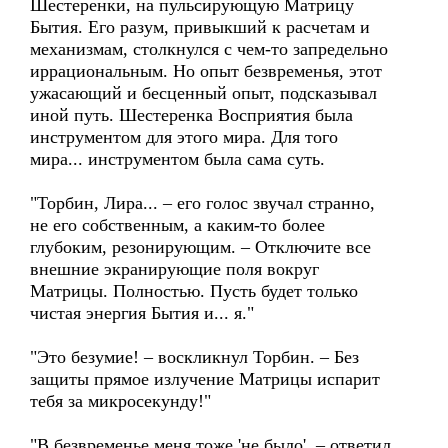
Шестеренки, на пульсирующую Матрицу
Бытия. Его разум, привыкший к расчетам и
механизмам, столкнулся с чем-то запредельно
иррациональным. Но опыт безвременья, этот
ужасающий и бесценный опыт, подсказывал
иной путь. Шестеренка Восприятия была
инструментом для этого мира. Для того
мира... инструментом была сама суть.
"Торбин, Лира... – его голос звучал странно,
не его собственным, а каким-то более
глубоким, резонирующим. – Отключите все
внешние экранирующие поля вокруг
Матрицы. Полностью. Пусть будет только
чистая энергия Бытия и... я."
"Это безумие! – воскликнул Торбин. – Без
защиты прямое излучение Матрицы испарит
тебя за микросекунду!"
"В безвременье меня тоже 'не было', – ответил