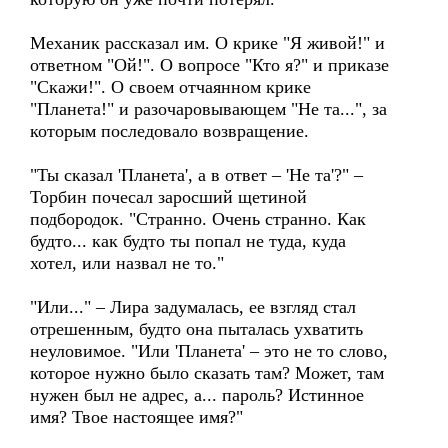
Механик рассказал им. О крике "Я живой!" и
ответном "Ой!". О вопросе "Кто я?" и приказе
"Скажи!". О своем отчаянном крике
"Планета!" и разочаровывающем "Не та...", за
которым последовало возвращение.
"Ты сказал 'Планета', а в ответ – 'Не та'?" –
Торбин почесал заросший щетиной
подбородок. "Странно. Очень странно. Как
будто... как будто ты попал не туда, куда
хотел, или назвал не то."
"Или..." – Лира задумалась, ее взгляд стал
отрешенным, будто она пыталась ухватить
неуловимое. "Или 'Планета' – это не то слово,
которое нужно было сказать там? Может, там
нужен был не адрес, а... пароль? Истинное
имя? Твое настоящее имя?"