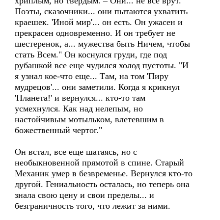
хриплым, но твердым. – Они... не все врут.
Поэты, сказочники... они пытаются ухватить
краешек. 'Иной мир'... он есть. Он ужасен и
прекрасен одновременно. И он требует не
шестеренок, а... мужества быть Ничем, чтобы
стать Всем." Он коснулся груди, где под
рубашкой все еще чудился холод пустоты. "И
я узнал кое-что еще... Там, на том 'Пиру
мудрецов'... они заметили. Когда я крикнул
'Планета!' и вернулся... кто-то там
усмехнулся. Как над нелепым, но
настойчивым мотыльком, влетевшим в
божественный чертог."
Он встал, все еще шатаясь, но с
необыкновенной прямотой в спине. Старый
Механик умер в безвременье. Вернулся кто-то
другой. Гениальность осталась, но теперь она
знала свою цену и свои пределы... и
безграничность того, что лежит за ними.