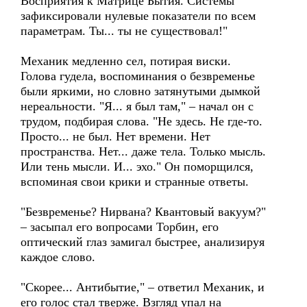
Восприятия к Матрице Бытия. Системы
зафиксировали нулевые показатели по всем
параметрам. Ты... ты не существовал!"
Механик медленно сел, потирая виски.
Голова гудела, воспоминания о безвременье
были яркими, но словно затянутыми дымкой
нереальности. "Я... я был там," – начал он с
трудом, подбирая слова. "Не здесь. Не где-то.
Просто... не был. Нет времени. Нет
пространства. Нет... даже тела. Только мысль.
Или тень мысли. И... эхо." Он поморщился,
вспоминая свои крики и странные ответы.
"Безвременье? Нирвана? Квантовый вакуум?"
– засыпал его вопросами Торбин, его
оптический глаз замигал быстрее, анализируя
каждое слово.
"Скорее... Антибытие," – ответил Механик, и
его голос стал тверже. Взгляд упал на