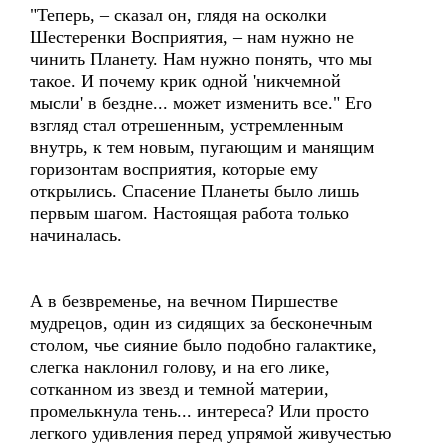
"Теперь, – сказал он, глядя на осколки
Шестеренки Восприятия, – нам нужно не
чинить Планету. Нам нужно понять, что мы
такое. И почему крик одной 'никчемной
мысли' в бездне... может изменить все." Его
взгляд стал отрешенным, устремленным
внутрь, к тем новым, пугающим и манящим
горизонтам восприятия, которые ему
открылись. Спасение Планеты было лишь
первым шагом. Настоящая работа только
начиналась.
А в безвременье, на вечном Пиршестве
мудрецов, один из сидящих за бесконечным
столом, чье сияние было подобно галактике,
слегка наклонил голову, и на его лике,
сотканном из звезд и темной материи,
промелькнула тень... интереса? Или просто
легкого удивления перед упрямой живучестью