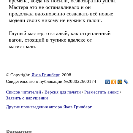
времена, когда их носили, безвозвратно ушли.
Мастера это не останавливало и он
продолжал вдохновенно создавать всё новые
модели своих никому не нужных галош.
Глупый мастер, отсталый, как отцепленный
вагон, стоящий в тупике вдалеке от
магистрали.
© Copyright:
Яков Гринберг
, 2008
Свидетельство о публикации №208022600174
Список читателей
/
Версия для печати
/
Разместить анонс
/
Заявить о нарушении
Другие произведения автора Яков Гринберг
Рецензии