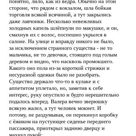
понятно, лило, как из ведра. Обычно на этой
стороне, что рядом с вокзалом, шла бойкая
торговля всякой всячиной, а тут закрылись
даже лавчонки. Несколько невежливых
холодных капель шлёпнули по макушке, и он,
смахнув их с волос, поспешно укрылся в
салоне. На улице и вправду никого не было,
за исключением странного существа - не то
мальчика, не то девочки, стоящего под голым
деревом и видно, что насквозь промокшего.
Какого оно пола из-за короткой стрижки и
несуразной одежки было не разобрать.
Существо держало что-то в кулаке и с
аппетитом уплетало, но, заметив к себе
интерес, руку опустило и будто нерешительно
подалось вперед. Валера вечно зверюшку
всякую жалел, а тут человек мокнет. И
потому, не раздумывая, он перекинул коробку
с ёжиком на пустующее сиденье переднего
пассажира, приоткрыл заднюю дверцу и
махнул рукой: