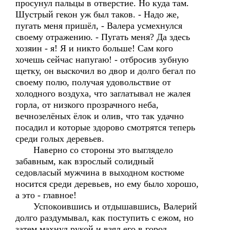
просунул пальцы в отверстие. Но куда там.
Шустрый гекон уж был таков. - Надо же,
пугать меня пришёл, - Валера усмехнулся
своему отражению. - Пугать меня? Да здесь
хозяин - я! Я и никто больше! Сам кого
хочешь сейчас напугаю! - отбросив зубную
щетку, он выскочил во двор и долго бегал по
своему полю, получая удовольствие от
холодного воздуха, что заглатывал не жалея
горла, от низкого прозрачного неба,
вечнозелёных ёлок и олив, что так удачно
посадил и которые здорово смотрятся теперь
среди голых деревьев.
Наверно со стороны это выглядело
забавным, как взрослый солидный
седовласый мужчина в выходном костюме
носится среди деревьев, но ему было хорошо,
а это - главное!
Успокоившись и отдышавшись, Валерий
долго раздумывал, как поступить с ежом, но
затем махнул рукой и взял его в город.