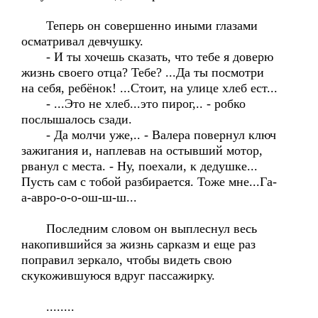
Теперь он совершенно иными глазами
осматривал девчушку.
- И ты хочешь сказать, что тебе я доверю
жизнь своего отца? Тебе? ...Да ты посмотри
на себя, ребёнок! ...Стоит, на улице хлеб ест...
- ...Это не хлеб...это пирог,.. - робко
послышалось сзади.
- Да молчи уже,.. - Валера повернул ключ
зажигания и, наплевав на остывший мотор,
рванул с места. - Ну, поехали, к дедушке...
Пусть сам с тобой разбирается. Тоже мне...Га-
а-авро-о-о-ош-ш-ш...
Последним словом он выплеснул весь
накопившийся за жизнь сарказм и еще раз
поправил зеркало, чтобы видеть свою
скукожившуюся вдруг пассажирку.
........