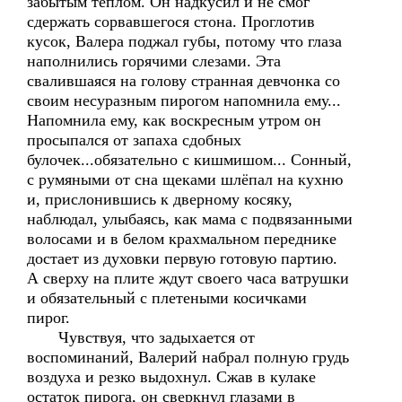
забытым теплом. Он надкусил и не смог
сдержать сорвавшегося стона. Проглотив
кусок, Валера поджал губы, потому что глаза
наполнились горячими слезами. Эта
свалившаяся на голову странная девчонка со
своим несуразным пирогом напомнила ему...
Напомнила ему, как воскресным утром он
просыпался от запаха сдобных
булочек...обязательно с кишмишом... Сонный,
с румяными от сна щеками шлёпал на кухню
и, прислонившись к дверному косяку,
наблюдал, улыбаясь, как мама с подвязанными
волосами и в белом крахмальном переднике
достает из духовки первую готовую партию.
А сверху на плите ждут своего часа ватрушки
и обязательный с плетеными косичками
пирог.
Чувствуя, что задыхается от
воспоминаний, Валерий набрал полную грудь
воздуха и резко выдохнул. Сжав в кулаке
остаток пирога, он сверкнул глазами в