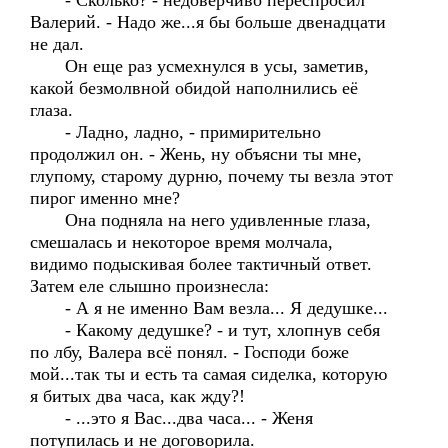
- Сколько? - недоверчиво переспросил
Валерий. - Надо же...я бы больше двенадцати
не дал.
Он еще раз усмехнулся в усы, заметив,
какой безмолвной обидой наполнились её
глаза.
- Ладно, ладно, - примирительно
продолжил он. - Жень, ну объясни ты мне,
глупому, старому дурню, почему ты везла этот
пирог именно мне?
Она подняла на него удивленные глаза,
смешалась и некоторое время молчала,
видимо подыскивая более тактичный ответ.
Затем еле слышно произнесла:
- А я не именно Вам везла... Я дедушке...
- Какому дедушке? - и тут, хлопнув себя
по лбу, Валера всё понял. - Господи боже
мой...так ты и есть та самая сиделка, которую
я битых два часа, как жду?!
- ...это я Вас...два часа... - Женя
потупилась и не договорила.