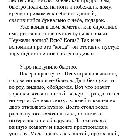
листья, но, почувствовав, как продрог сам,
быстро поднялся на ноги и побежал к дому,
крепко прижимая к себе нежданный,
свалившийся буквально с неба, подарок.
Уже войдя в дом, заметил, как сиротливо
смотрится на столе пустая бутылка водки.
Неужели допил? Всю? Когда? Так и не
вспомнив про это "когда", он отставил пустую
тару под стол и повалился на диван.
Утро наступило быстро.
Валера проснулся. Несмотря на выпитое,
голова ни капли не болела. Да и без сухости
во рту, видимо, обойдёмся. Вот что значит
хорошая водка и чистый воздух. Правда, не ел
ни черта. Он взял связку ключей и вышел во
двор открывать кухню. Долго стоял возле
распахнутого холодильника, но ничего
интересного не обнаружил. Затем открыл
ванную комнату и надолго пристроился к
унитазу. Моча показалась чистой, прозрачной,