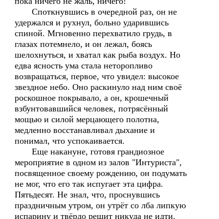
пока ничего не жаль, ничего!
Споткнувшись в очередной раз, он не
удержался и рухнул, больно ударившись
спиной. Мгновенно перехватило грудь, в
глазах потемнело, и он лежал, боясь
шелохнуться, и хватал как рыба воздух. Но
едва ясность ума стала неторопливо
возвращаться, первое, что увидел: высокое
звездное небо. Оно раскинуло над ним своё
роскошное покрывало, а он, крошечный
взбунтовавшийся человек, потрясённый
мощью и силой мерцающего полотна,
медленно восстанавливал дыхание и
понимал, что успокаивается.
Еще накануне, готовя грандиозное
мероприятие в одном из залов "Интуриста",
посвященное своему рождению, он подумать
не мог, что его так испугает эта цифра.
Пятьдесят. Не знал, что, проснувшись
праздничным утром, он утрёт со лба липкую
испарину и твёрдо решит никуда не идти.