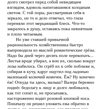
долго смотрел перед собой невидящим
взглядом, вдоволь напитавшимся холодным
светом. С той поры, рассматривая себя в
зеркало, он то и дело отмечал, что глаза
переняли этот мерцающий блеск. Что-то
закралось в душу, оставаясь пока невнятным
и плохо читаемым.
Но уже ставшей привычной
рациональность хозяйственника быстро
выпроводила из мыслей романтические грёзы.
Надо бы дней через десять поле перекопать...
Листья вроде убирал, а вон их, сколько вокруг
лозы набилось. Он сгрёб их к себе поближе и,
собирая в кучу, вдруг ощутил под ладонью
маленький колючий комочек. Ёж? Ну конечно
ёж! Откуда ты здесь, малыш? Валера бережно
поднёс бедолагу к лицу и долго любовался,
как тот сопит и, не просыпаясь,
настороженно водит розовой кнопкой носа.
Поначалу он решил уложить ежа обратно в