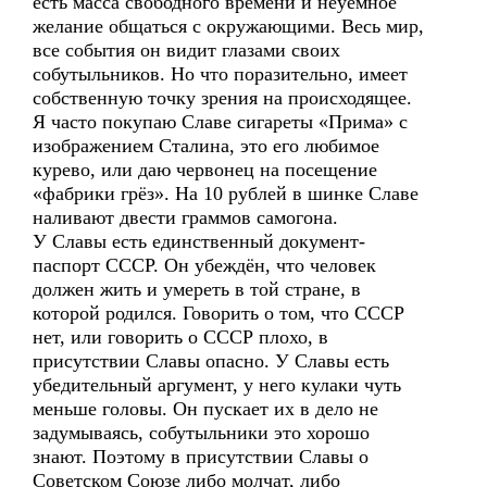
есть масса свободного времени и неуёмное
желание общаться с окружающими. Весь мир,
все события он видит глазами своих
собутыльников. Но что поразительно, имеет
собственную точку зрения на происходящее.
Я часто покупаю Славе сигареты «Прима» с
изображением Сталина, это его любимое
курево, или даю червонец на посещение
«фабрики грёз». На 10 рублей в шинке Славе
наливают двести граммов самогона.
У Славы есть единственный документ-
паспорт СССР. Он убеждён, что человек
должен жить и умереть в той стране, в
которой родился. Говорить о том, что СССР
нет, или говорить о СССР плохо, в
присутствии Славы опасно. У Славы есть
убедительный аргумент, у него кулаки чуть
меньше головы. Он пускает их в дело не
задумываясь, собутыльники это хорошо
знают. Поэтому в присутствии Славы о
Советском Союзе либо молчат, либо