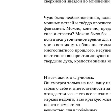
сверхновой звездой во мгновении
Чудо было необыкновенным, волше
мощных ветвей и твёрдо вросшего
фантазией. Можно, конечно, предс
силе и страсти? Можно было бы… п
появиться утончённое зрение для 
могло возникнуть обоняние ствол
многоопытного прошлого, несущег
цветочного восприятия живущего 
твердыне духа, крепости знания ми
И всё-таки это случилось.
Он смотрел только на неё, одну и
забыв о себе и ответственности за
отождествилась с его вселенским
меркам недолго, всю краткую жизн
но это время стало
вечностью для влюблённых.