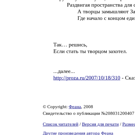
Раздвигая пространства для ск
А творцы замышляют Зако
Где начало с концом един
Так… решись,
Если стать ты творцом захотел.
...далее...
http://proza.ru/2007/10/18/310
- Ска
© Copyright:
Феана
, 2008
Свидетельство о публикации №20803120040
Список читателей
/
Версия для печати
/
Разме
Другие произведения автора Феана