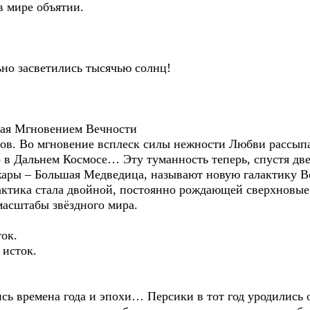
в мире объятии.
ьно засветились тысячью солнц!
шая Мгновением Вечности
ов. Во мгновение всплеск силы нежности Любви рассып
 в Дальнем Космосе… Эту туманность теперь, спустя дв
ожары – Большая Медведица, называют новую галактику В
актика стала двойной, постоянно рождающей сверхновые 
масштабы звёздного мира.
ок.
 исток.
ись времена года и эпохи… Персики в тот год уродились