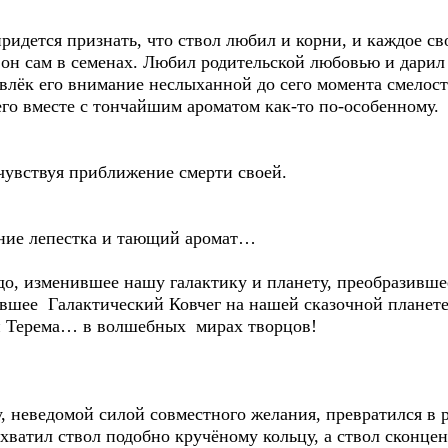
ридется признать, что ствол любил и корни, и каждое сво
 он сам в семенах. Любил родительской любовью и дарил 
ивлёк его внимание неслыханной до сего момента смелос
го вместе с тончайшим ароматом как-то по-особенному.
чувствуя приближение смерти своей.
дание лепестка и тающий аромат…
удо, изменившее нашу галактику и планету, преобразивш
одившее Галактический Ковчег на нашей сказочной плане
и Терема… в волшебных мирах творцов!
у, неведомой силой совместного желания, превратился в 
хватил ствол подобно кручёному кольцу, а ствол сконцен