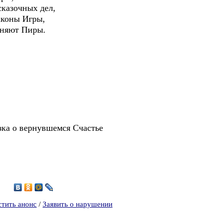
азочных дел,
ны Игры,
яют Пиры.
зка о вернувшемся Счастье
7
стить анонс
/
Заявить о нарушении