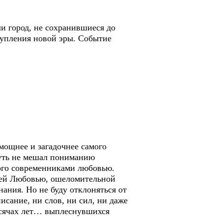
ли город, не сохранившиеся до
тупления новой эры. Событие
 мощнее и загадочнее самого
чуть не мешал пониманию
ого современниками любовью.
ящей Любовью, ошеломительной
нания. Но не буду отклоняться от
исание, ни слов, ни сил, ни даже
Тысячах лет… выплеснувшихся