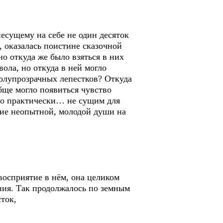
есущему на себе не один десяток
 оказалась поистине сказочной
о откуда же было взяться в них
ола, но откуда в ней могло
полупрозрачных лепестков? Откуда
бще могло появиться чувство
ло практически… не сущим для
чие неопытной, молодой души на
 восприятие в нём, она целиком
ния. Так продолжалось по земным
ток,