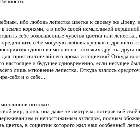
 Вечности.
бным, ибо любовь лепестка цветка к своему же Древу, н
 в землю корнями, а в небо своей немыслимой вершиной,
тавить себе возвышенные чувства цветка или лепестка, н
редставить себе могучую любовь крепкого, древнего ств
восприятия одного из миллиона, похожих друг на друга 
а для приятия тончайшего аромата соцветия? Откуда воо
о настоящее и будущее одновременно, если несущее бы
всего лишь мгновение лепестка. Откуда взялось средото
ра-себя и о себе...
з миллионов похожих,
 свой мир, а она, она даже не смотрела, потеряв всё своё
 переживанием и непостижимым взглядом, полным обожа
ь цветка, в соцветии которого жил наш особенный лепес