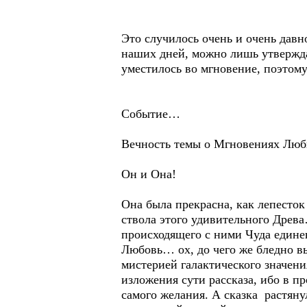
Это случилось очень и очень давн
наших дней, можно лишь утвержда
уместилось во мгновение, поэтому
Событие…
Вечность темы о Мгновениях Лю
Он и Она!
Она была прекрасна, как лепесток
ствола этого удивительного Древ
происходящего с ними Чуда едине
Любовь… ох, до чего же бледно в
мистерией галактического значени
изложения сути рассказа, ибо в п
самого желания. А сказка растян