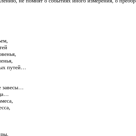
алению, не помнят о событиях иного измерения, о преоб
ем,
тей
овенья,
енья,
ных путей…
е завесы…
гда…
амеса,
сса,
.
иры,