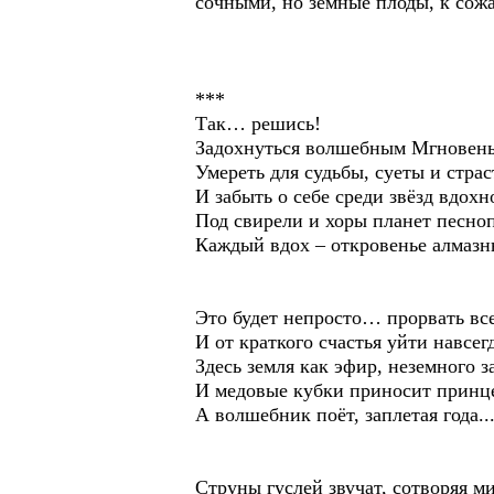
сочными, но земные плоды, к сож
***
Так… решись!
Задохнуться волшебным Мгновень
Умереть для судьбы, суеты и страс
И забыть о себе среди звёзд вдохн
Под свирели и хоры планет песноп
Каждый вдох – откровенье алмаз
Это будет непросто… прорвать вс
И от краткого счастья уйти навсе
Здесь земля как эфир, неземного з
И медовые кубки приносит принце
А волшебник поёт, заплетая года..
Струны гуслей звучат, сотворяя м