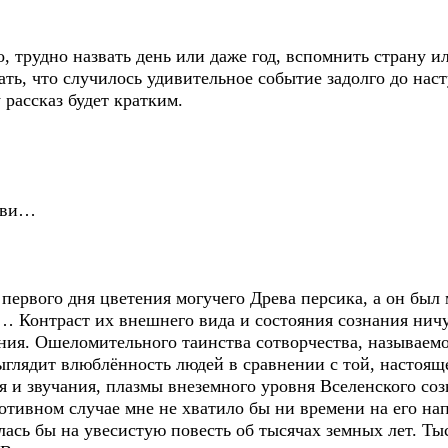
о, трудно назвать день или даже год, вспомнить страну и
ть, что случилось удивительное событие задолго до нас
 рассказ будет кратким.
бви…
 первого дня цветения могучего Древа персика, а он был
а… Контраст их внешнего вида и состояния сознания ни
ния. Ошеломительного таинства сотворчества, называем
ыглядит влюблённость людей в сравнении с той, насто
я и звучания, плазмы внеземного уровня Вселенского соз
ротивном случае мне не хватило бы ни времени на его нап
улась бы на увесистую повесть об тысячах земных лет. 