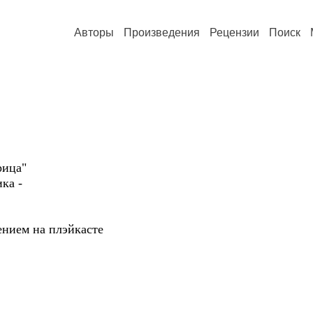
Авторы
Произведения
Рецензии
Поиск
рица"
ика -
нием на плэйкасте