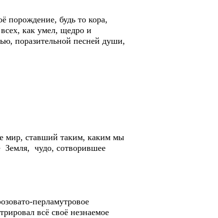
ё порождение, будь то кора,
всех, как умел, щедро и
тью, поразительной песней души,
ее мир, ставший таким, каким мы
те Земля, чудо, сотворившее
розовато-перламутровое
трировал всё своё незнаемое