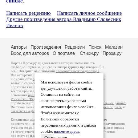
списке
.
Написать рецензию
Написать личное сообщение
Другие произведения автора Владимир Словесник
Иванов
Авторы
Произведения
Рецензии
Поиск
Магазин
Вход для авторов
О портале
Стихи.ру
Проза.ру
Портал Проза.ру предоставляет авторам возможность
свободной публикации своих литературных произведений в
сети Интернет на основании
пользовательского договора
.
Все авторские права на произведения принадлежат авторам
и охраняются
законом
. Перепечатка произведений возможна
Мы используем файлы cookie
только с согласия его автора, к которому вы можете
обратиться на его авторской странице. Ответственность за
для улучшения работы сайта.
тексты произведений авторы несут самостоятельно на
Оставаясь на сайте, вы
основании
правил публикации
и
законодательства
Российской Федерации
. Данные пользователей
соглашаетесь с условиями
обрабатываются на основании
Политики обработки персональных данных
.
использования файлов cookies.
Вы также можете посмотреть более подробную
информацию о портале
и
связаться с администрацией
.
Чтобы ознакомиться с
Политикой обработки
Ежедневная аудитория портала Проза.ру – порядка 100 тысяч
посетителей, которые в общей сумме просматривают более полумиллиона
персональных данных и файлов
страниц по данным счетчика посещаемости, который расположен справа
cookie,
нажмите здесь
.
от этого текста. В каждой графе указано по две цифры: количество
просмотров и количество посетителей.
Соглашаюсь