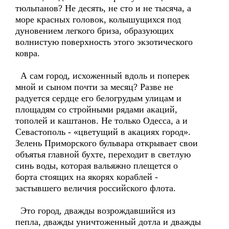
тюльпанов? Не десять, не сто и не тысяча, а
море красных головок, колышущихся под
дуновением легкого бриза, образующих
волнистую поверхность этого экзотического
ковра.
А сам город, исхоженный вдоль и поперек
мной и сыном почти за месяц? Разве не
радуется сердце его белогрудым улицам и
площадям со стройными рядами акаций,
тополей и каштанов. Не только Одесса, а и
Севастополь - «цветущий в акациях город».
Зелень Приморского бульвара открывает свои
объятья главной бухте, переходит в светлую
синь воды, которая вальяжно плещется о
борта стоящих на якорях кораблей -
застывшего величия российского флота.
Это город, дважды возрождавшийся из
пепла, дважды уничтоженный дотла и дважды