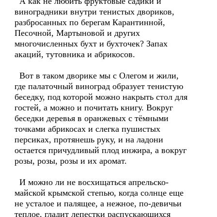
А как не любить фруктовые садики и
виноградники внутри тенистых двориков,
разбросанных по берегам Карантинной,
Песочной, Мартыновой и других
многочисленных бухт и бухточек? Запах
акаций, тутовника и абрикосов.
Вот в таком дворике мы с Олегом и жили,
где палаточный виноград образует тенистую
беседку, под которой можно накрыть стол для
гостей, а можно и почитать книгу. Вокруг
беседки деревья в оранжевых с тёмными
точками абрикосах и слегка пушистых
персиках, протянешь руку, и на ладони
остается причудливый плод инжира, а вокруг
розы, розы, розы и их аромат.
И можно ли не восхищаться апрельско-
майской крымской степью, когда солнце еще
не усталое и палящее, а нежное, по-девичьи
теплое, гладит лепестки распускающихся