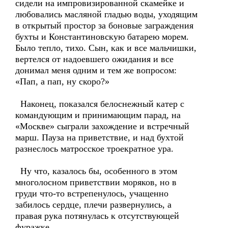
сидели на импровизированной скамейке и
любовались масляной гладью воды, уходящим
в открытый простор за боновые заграждения
бухты и Константиновскую батарею морем.
Было тепло, тихо. Сын, как и все мальчишки,
вертелся от надоевшего ожидания и все
донимал меня одним и тем же вопросом:
«Пап, а пап, ну скоро?»
Наконец, показался белоснежный катер с
командующим и принимающим парад, на
«Москве» сыграли захождение и встречный
марш. Пауза на приветствие, и над бухтой
разнеслось матросское троекратное ура.
Ну что, казалось бы, особенного в этом
многолосном приветствии моряков, но в
груди что-то встрепенулось, учащенно
забилось сердце, плечи развернулись, а
правая рука потянулась к отсутствующей
фуражке.