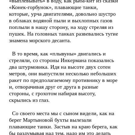
«выплевывать» в воду, как рыба-кит из сказки
«Конек-горбунок», плавающие танки,
которые, урча двигателями, довольно шустро
в облаках водяной пыли и выхлопных газов
поплыли в нашу сторону, на ходу стреляя из
пушек. На головных танках развевались тугие
знамена морского десанта.
В то время, как «плывуны» двигались и
стреляли, со стороны Инкермана показались
два штурмовика. Идя на высоте двух сотен
метров, они выпустили несколько небольших
ракет по предполагаемому противнику в море
и, отворачивая друг от друга в разные
стороны, с грохотом набирая высоту,
скрылись из глаз.
Со своего места мы с сыном видели, как на
берег Мартыновой бухты вылезали
плавающие танки. Застыв на краю берега, как
бы раздумывая над тем, надо им это делать