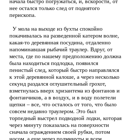
начала быстро погружаться, и, вскорости, от
нее остался только след от поднятого
перископа.
У мола на выходе из бухты спокойно
покачивалась на разведенной катером волне,
какая-то деревянная посудина, отдаленно
напоминавшая рыбачий траулер. Вдруг, от
места, где по нашему предположению должна
была находиться подлодка, появился
пенистый след, который быстро направлялся
к этой деревянной калоше, а через несколько
секунд раздался оглушительный грохот,
взметнулась вверх хризантема из фонтанов и
фонтанчиков, а в воздух, и в воду полетели
щепки – все, что осталось от того, что было
совсем недавно траулером. Это был
торпедный выстрел подводной лодки, которая
через минуту показалась на поверхности
сначала ограждением своей рубки, потом
носом, а еще через полминуты и всем