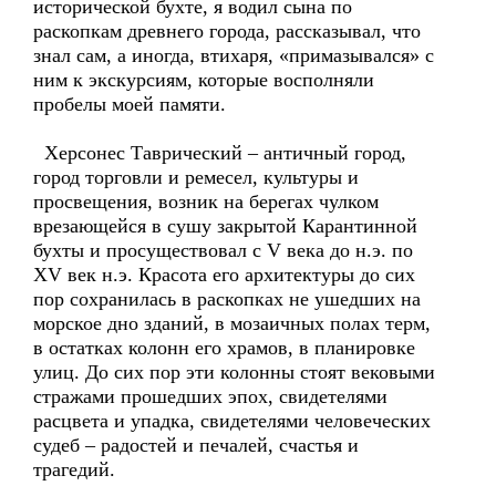
исторической бухте, я водил сына по
раскопкам древнего города, рассказывал, что
знал сам, а иногда, втихаря, «примазывался» с
ним к экскурсиям, которые восполняли
пробелы моей памяти.
Херсонес Таврический – античный город,
город торговли и ремесел, культуры и
просвещения, возник на берегах чулком
врезающейся в сушу закрытой Карантинной
бухты и просуществовал с V века до н.э. по
XV век н.э. Красота его архитектуры до сих
пор сохранилась в раскопках не ушедших на
морское дно зданий, в мозаичных полах терм,
в остатках колонн его храмов, в планировке
улиц. До сих пор эти колонны стоят вековыми
стражами прошедших эпох, свидетелями
расцвета и упадка, свидетелями человеческих
судеб – радостей и печалей, счастья и
трагедий.