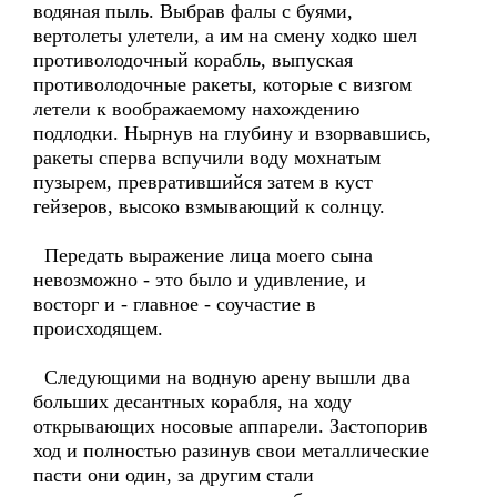
водяная пыль. Выбрав фалы с буями,
вертолеты улетели, а им на смену ходко шел
противолодочный корабль, выпуская
противолодочные ракеты, которые с визгом
летели к воображаемому нахождению
подлодки. Нырнув на глубину и взорвавшись,
ракеты сперва вспучили воду мохнатым
пузырем, превратившийся затем в куст
гейзеров, высоко взмывающий к солнцу.
Передать выражение лица моего сына
невозможно - это было и удивление, и
восторг и - главное - соучастие в
происходящем.
Следующими на водную арену вышли два
больших десантных корабля, на ходу
открывающих носовые аппарели. Застопорив
ход и полностью разинув свои металлические
пасти они один, за другим стали