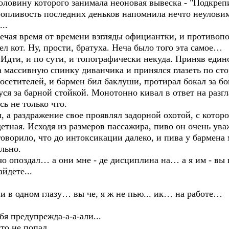
овину которого занимала неоновая вывеска - "Подкрепи
ропливость последних деньков напомнила нечто неуловим
..
ая время от времени взгляды официантки, и противопо
ел кот. Ну, прости, братуха. Неча было того эта самое…
дти, и по сути, и топографически некуда. Приняв един
на массивную спинку диванчика и принялся глазеть по ст
етителей, и бармен бил баклуши, протирал бокал за бо
ся за барной стойкой. Монотонно кивал в ответ на разг
ь не только что.
а раздражение свое проявлял задорной охотой, с которо
щетная. Исходя из размеров пассажира, пиво он очень ув
ворило, что до интоксикации далеко, и пива у бармена 
льно.
 опоздал… а они мне - де дисциплина на… а я им - вы г
йдете...
и в одном глазу… вы че, я ж не пью... ик… на работе…
 предупрежда-а-а-али...
то не попал.