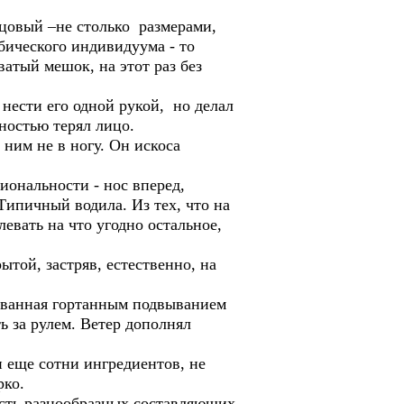
цовый –не столько размерами,
бического индивидуума - то
ватый мешок, на этот раз без
ести его одной рукой, но делал
ностью терял лицо.
ним не в ногу. Он искоса
иональности - нос вперед,
Типичный водила. Из тех, что на
евать на что угодно остальное,
той, застряв, естественно, на
ованная гортанным подвыванием
ь за рулем. Ветер дополнял
 еще сотни ингредиентов, не
рко.
ость разнообразных составляющих