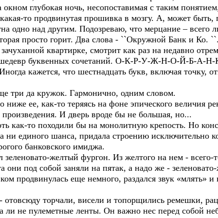
 окном глубокая ночь, несопоставимая с таким понятием,
какая-то продвинутая прошивка в мозгу. А, может быть, 
а одно над другим. Подозреваю, что мерцание – всего л
торая просто горит. Два слова - ``Окружной Банк и Ко. ``
ачуханной квартирке, смотрит как раз на недавно отре
й шедевр буквенных сочетаний. О-К-Р-У-Ж-Н-О-Й-Б-А-Н
Иногда кажется, что шестнадцать букв, включая точку, о
ще три да кружок. Гармонично, одним словом.
ниже ее, как-то теряясь на фоне эпического величия ре
произведения. И дверь вроде бы не большая, но...
ть как-то походили бы на монолитную крепость. Но конс
ла ни единого шанса, придала строению исключительно к
рогого банковского имиджа.
еленовато-желтый фургон. Из желтого на нем - всего-то
 они под собой заняли на пятак, а надо же - зеленовато
вком продвинулась еще немного, раздался звук «млять» и
отовсюду торчали, висели и топорщились ремешки, рац
а ли не пулеметные ленты. Он важно нес перед собой не