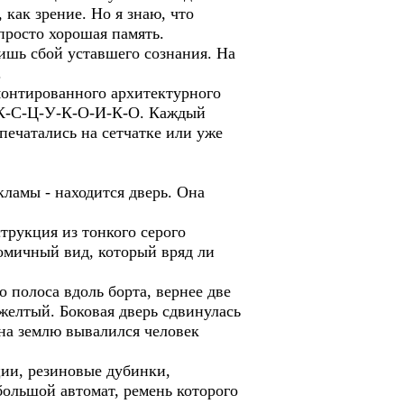
 как зрение. Но я знаю, что
просто хорошая память.
ишь сбой уставшего сознания. На
.
монтированного архитектурного
-К-С-Ц-У-К-О-И-К-О. Каждый
тпечатались на сетчатке или уже
кламы - находится дверь. Она
трукция из тонкого серого
омичный вид, который вряд ли
 полоса вдоль борта, вернее две
-желтый. Боковая дверь сдвинулась
 на землю вывалился человек
ии, резиновые дубинки,
большой автомат, ремень которого