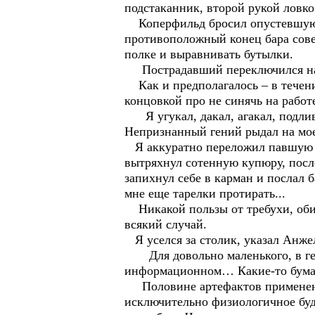
подстаканник, второй рукой ловко
Коперфильд бросил опустевшую тар
противоположный конец бара совер
полке и выравнивать бутылки.
Пострадавший переключился на но
Как и предполагалось – в течен
концовкой про не синячь на работе
Я угукал, дакал, агакал, подлива
Непризнанный гений рыдал на моем
Я аккуратно переложил павшую г
вытряхнул сотенную купюру, посл
запихнул себе в карман и послал б
мне еще тарелки протирать...
Никакой пользы от требухи, обит
всякий случай.
Я уселся за столик, указал Анже
Для довольно маленького, в гео
информационном… Какие-то бумажк
Половине артефактов применения
исключительно физиологичное буд