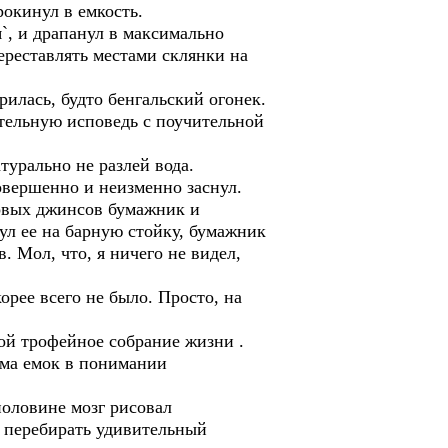
окинул в емкость.
`, и драпанул в максимально
ереставлять местами склянки на
илась, будто бенгальский огонек.
тельную исповедь с поучительной
урально не разлей вода.
овершенно и неизменно заснул.
овых джинсов бумажник и
ул ее на барную стойку, бумажник
. Мол, что, я ничего не видел,
рее всего не было. Просто, на
ой трофейное собрание жизни .
ьма емок в понимании
оловине мозг рисовал
 перебирать удивительный