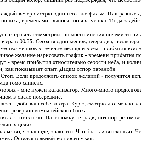
я…
дый вечер смотрю один и тот же фильм. Или разные ду
гончика, временами, выносят по два мешка. Тогда задейс
шкетера для симметрии, но моего мнения почему-то ник
чера в 00.35. Сегодня один мешок, вчера два, позавчера
личество мешков в течение месяца и время прибытия всад
язчивое желание нарисовать график - времени прибытия п
ут - время прибытия относительно серости неба, и коли
и, как показывает опыт. Дадим отпор паранойе.
. Стоп. Если продолжить список желаний - получится не
мца гомо сапиенс.
орых - мне нужен катализатор. Много-много продолгов
ицом в овале посередине.
сь - добываю себе завтра. Курю, смотрю и отмечаю ка
ния резервно-компанейского банка.
сал этот слоган. На обложку тетради, под портретом ве
ельных целях.
ство, я знаю где, знаю что. Что брать и во сколько. Ч
ми». Остался главный вопросец - как.