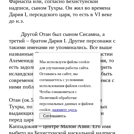
Фарнаспа или, согласно Бехистунской
надписи, сыном Тухры. Он жил во времена
Дария I, персидского царя, то есть в VI веке
до н.э.
Другой Отан был сыном Сисамна, а
третий – братом Дария I. Другие персонажи с
такими именами не упоминались. Все выше
названные Отаны принадлежали к династии
Ахеменидов и жили в одно и то же время, то
Мы используем файлы cookie
есть задолго до нашего Вотана. Если верить
для улучшения работы сайта.
исландским сагам, то эти Отаны могли быть
Оставаясь на сайте, вы
современниками Вингенера. Познакомимся с
соглашаетесь с условиями
ними поближе.
использования файлов cookies.
Чтобы ознакомиться с
Политикой обработки
Отан (ок.550 до н.э.) сын Фарнаспа или
персональных данных и файлов
Тухры, по роду и богатству один из самых
cookie,
нажмите здесь
.
выдающихся людей в Персии, за заслуги
Соглашаюсь
перед царями имел родовые владения в
Каппадокии – центре Малой Азии. Его имя
выбито на Бехистунской наскальной надписи.