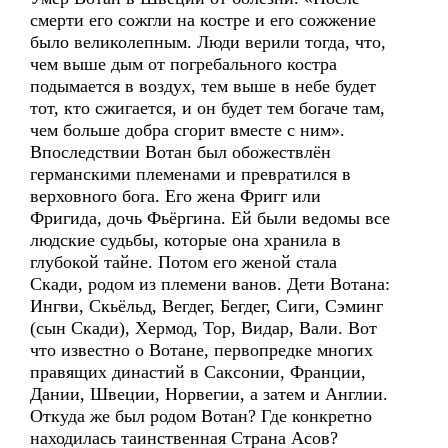
смерти его сожгли на костре и его сожжение
было великолепным. Люди верили тогда, что,
чем выше дым от погребального костра
подымается в воздух, тем выше в небе будет
тот, кто сжигается, и он будет тем богаче там,
чем больше добра сгорит вместе с ним».
Впоследствии Вотан был обожествлён
германскими племенами и превратился в
верховного бога. Его жена Фригг или
Фригида, дочь Фьёргина. Ей были ведомы все
людские судьбы, которые она хранила в
глубокой тайне. Потом его женой стала
Скади, родом из племени ванов. Дети Вотана:
Ингви, Скьёльд, Вегдег, Бегдег, Сиги, Сэминг
(сын Скади), Хермод, Тор, Видар, Вали. Вот
что известно о Вотане, первопредке многих
правящих династий в Саксонии, Франции,
Дании, Швеции, Норвегии, а затем и Англии.
Откуда же был родом Вотан? Где конкретно
находилась таинственная Страна Асов?