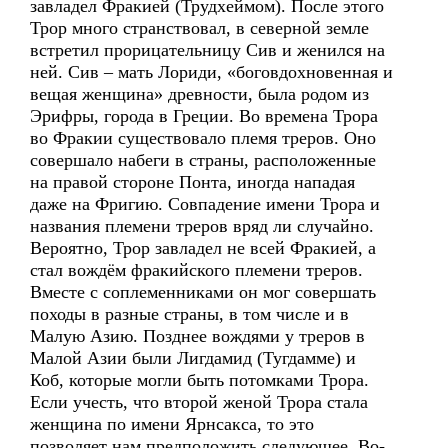
завладел Фракией (Трудхеймом). После этого
Трор много странствовал, в северной земле
встретил прорицательницу Сив и женился на
ней. Сив – мать Лориди, «боговдохновенная и
вещая женщина» древности, была родом из
Эрифры, города в Греции. Во времена Трора
во Фракии существовало племя треров. Оно
совершало набеги в страны, расположенные
на правой стороне Понта, иногда нападая
даже на Фригию. Совпадение имени Трора и
названия племени треров вряд ли случайно.
Вероятно, Трор завладел не всей Фракией, а
стал вождём фракийского племени треров.
Вместе с соплеменниками он мог совершать
походы в разные страны, в том числе и в
Малую Азию. Позднее вождями у треров в
Малой Азии были Лигдамид (Тугдамме) и
Коб, которые могли быть потомками Трора.
Если учесть, что второй женой Трора стала
женщина по имени Ярнсакса, то это
позволяет нам предположить следующее. Во-