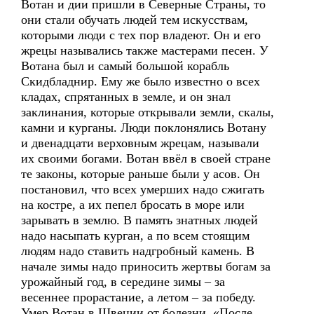
Вотан и дии пришли в Северные Страны, то
они стали обучать людей тем искусствам,
которыми люди с тех пор владеют. Он и его
жрецы назывались также мастерами песен. У
Вотана был и самый большой корабль
Скидбладнир. Ему же было известно о всех
кладах, спрятанных в земле, и он знал
заклинания, которые открывали земли, скалы,
камни и курганы. Люди поклонялись Вотану
и двенадцати верховным жрецам, называли
их своими богами. Вотан ввёл в своей стране
те законы, которые раньше были у асов. Он
постановил, что всех умерших надо сжигать
на костре, а их пепел бросать в море или
зарывать в землю. В память знатных людей
надо насыпать курган, а по всем стоящим
людям надо ставить надгробный камень. В
начале зимы надо приносить жертвы богам за
урожайный год, в середине зимы – за
весеннее прорастание, а летом – за победу.
Умер Вотан в Швеции от болезни. «После