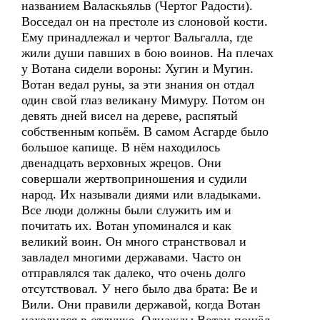
названием Валаскьяльв (Чертог Радости).
Восседал он на престоле из слоновой кости.
Ему принадлежал и чертог Вальгалла, где
жили души павших в бою воинов. На плечах
у Вотана сидели вороны: Хугин и Мугин.
Вотан ведал руны, за эти знания он отдал
один свой глаз великану Мимуру. Потом он
девять дней висел на дереве, распятый
собственным копьём. В самом Асгарде было
большое капище. В нём находилось
двенадцать верховных жрецов. Они
совершали жертвоприношения и судили
народ. Их называли диями или владыками.
Все люди должны были служить им и
почитать их. Вотан упоминался и как
великий воин. Он много странствовал и
завладел многими державами. Часто он
отправлялся так далеко, что очень долго
отсутствовал. У него было два брата: Ве и
Вили. Они правили державой, когда Вотан