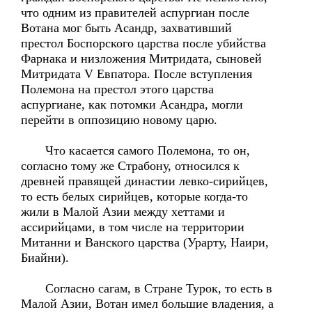
что одним из правителей аспургиан после
Вотана мог быть Асандр, захвативший
престол Боспорского царства после убийства
Фарнака и низложения Митридата, сыновей
Митридата V Евпатора. После вступления
Полемона на престол этого царства
аспургиане, как потомки Асандра, могли
перейти в оппозицию новому царю.
Что касается самого Полемона, то он,
согласно тому же Страбону, относился к
древней правящей династии левко-сирийцев,
то есть белых сирийцев, которые когда-то
жили в Малой Азии между хеттами и
ассирийцами, в том числе на территории
Митанни и Ванского царства (Урарту, Наири,
Биайни).
Согласно сагам, в Стране Турок, то есть в
Малой Азии, Вотан имел большие владения, а