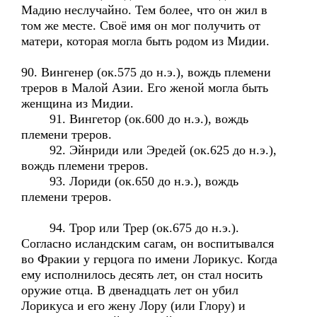
Мадию неслучайно. Тем более, что он жил в
том же месте. Своё имя он мог получить от
матери, которая могла быть родом из Мидии.
90. Вингенер (ок.575 до н.э.), вождь племени
треров в Малой Азии. Его женой могла быть
женщина из Мидии.
91. Вингетор (ок.600 до н.э.), вождь
племени треров.
92. Эйнриди или Эредей (ок.625 до н.э.),
вождь племени треров.
93. Лориди (ок.650 до н.э.), вождь
племени треров.
94. Трор или Трер (ок.675 до н.э.).
Согласно исландским сагам, он воспитывался
во Фракии у герцога по имени Лорикус. Когда
ему исполнилось десять лет, он стал носить
оружие отца. В двенадцать лет он убил
Лорикуса и его жену Лору (или Глору) и