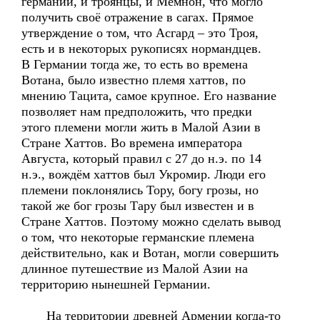
германии, и троянцы, и Мемнон, что могло
получить своё отражение в сагах. Прямое
утверждение о том, что Асгард – это Троя,
есть и в некоторых рукописях нормандцев.
В Германии тогда же, то есть во времена
Вотана, было известно племя хаттов, по
мнению Тацита, самое крупное. Его название
позволяет нам предположить, что предки
этого племени могли жить в Малой Азии в
Стране Хаттов. Во времена императора
Августа, который правил с 27 до н.э. по 14
н.э., вождём хаттов был Укромир. Люди его
племени поклонялись Тору, богу грозы, но
такой же бог грозы Тару был известен и в
Стране Хаттов. Поэтому можно сделать вывод
о том, что некоторые германские племена
действительно, как и Вотан, могли совершить
длинное путешествие из Малой Азии на
территорию нынешней Германии.
На территории древней Армении когда-то