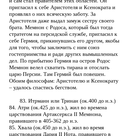
и сам стал правителем этих областей. Он
пригласил к себе Аристотеля и Ксенократа и
проявлял о них всяческую заботу. За
Аристотеля даже выдал замуж сестру своего
брата. Мемнон с Родоса, который был тогда
стратегом на персидской службе, пригласил к
себе Гермия, прикинувшись его другом, якобы
для того, чтобы заключить с ним союз
гостеприимства и ради других вымышленных
дел. По прибытию Гермия на остров Родос
Мемнон велел схватить тирана и отослать
царю Персии. Там Гермий был повешен.
Обоим философам: Аристотелю и Ксенократу
– удалось спастись бегством.
83. Итрманн или Тринан (ок.400 до н.э.)
84. Атри (ок.425 до н.э.), жил во времена
царствования Артаксеркса II Мемнона,
правившего в 405-362 до н.э.
85. Хвала (ок.450 до н.э.), жил во время
царствования Дария II Нота, правившего в