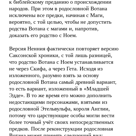
к библейскому преданию о происхождении
народов. При этом в родословной Вотана
исключены все предки, начиная с Маги,
вероятно, с той целью, чтобы не допустить
родства Вотана с магами и, напротив,
доказать его родство с Ноем.
Версия Ненния фактически повторяет версию
Саксонской хроники, с той лишь разницей,
что родство Вотана с Ноем устанавливается
не через Скифа, а через Гета. Исходя из
изложенного, разумно взять за основу
родословной Вотана самый древний вариант,
то есть вариант, изложенный в «Младшей
Эдде». В то же время его можно дополнить
недостающими персонажами, взятыми из
родословной Этельвульфа, короля Англии,
потому что царствующие особы могли вести
более точный учёт своих непосредственных
предков. После реконструкции родословная
Вотана может принять следующий вид: