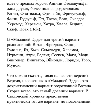
идет о предках короля Англии Этельвульфа,
дана другая, более полная родословная:
Вотан, Фритвальд, Фреавайн, Фритувульф,
Финн, Годвульф, Гет, Татва, Беав, Скелдва,
Херемод, Херемон, Хатра, Хвала, Бедвиг,
Скиф, Ноах (Ной).
В «Младшей Эдде» дан третий вариант
родословной: Вотан, Фридлав, Финн,
Гудольв, Ят, Бьяв, Скьяльдун, Херемод,
Итрманн, Атри, Бедвиг, Сескев, Маги, Моди,
Вингенер, Вингетор, Эйнриди, Лориди, Трор,
Мунон.
Что можно сказать, глядя на все эти версии?
Версия, изложенная в «Младшей Эдде», это
дохристианский вариант родословной Вотана.
Скорее всего, это самый древний вариант. В
Саксонской хронике представлен
практически тот же вариант, но подогнанный