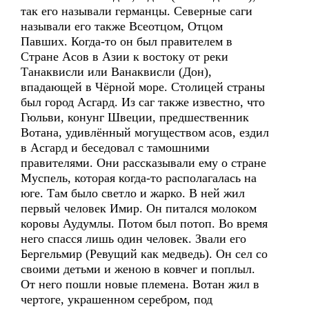
так его называли германцы. Северные саги
называли его также Всеотцом, Отцом
Павших. Когда-то он был правителем в
Стране Асов в Азии к востоку от реки
Танаквисли или Ванаквисли (Дон),
впадающей в Чёрной море. Столицей страны
был город Асгард. Из саг также известно, что
Гюльви, конунг Швеции, предшественник
Вотана, удивлённый могуществом асов, ездил
в Асгард и беседовал с тамошними
правителями. Они рассказывали ему о стране
Муспель, которая когда-то располагалась на
юге. Там было светло и жарко. В ней жил
первый человек Имир. Он питался молоком
коровы Аудумлы. Потом был потоп. Во время
него спасся лишь один человек. Звали его
Бергельмир (Ревущий как медведь). Он сел со
своими детьми и женою в ковчег и поплыл.
От него пошли новые племена. Вотан жил в
чертоге, украшенном серебром, под