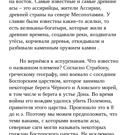
на восток. Самые известные и самые древние
асы – это ассирийцы, жители Ассирии,
древней страны на севере Месопотамии. У
славян были известны какие-то асилки, то
есть великаны-богатыри, которые жили в
древние времена, создавали реки, воздвигали
утёсы, корчевали деревья, откидывали и
разбивали каменным оружием камни .
Но вернёмся к аспургианам. Что известно
о названном племени? Согласно Страбону,
греческому географу, оно воевало с соседним
Боспорским царством, которое занимало
некоторые берега Чёрного и Азовского морей,
в том числе и берега в устье Дона. Во время
войны его вождям удалось убить Полемона,
правителя этого царства. Произошло это в 8
до н.э. Поэтому мы можем предположить, что
теми ванами, с которыми воевали асы,
северные саги могли называть некоторых
граждан Боспорского царства. Не исключено,