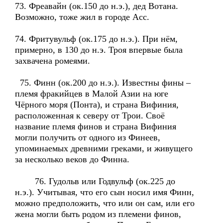
73. Фреавайн (ок.150 до н.э.), дед Вотана.
Возможно, тоже жил в городе Асс.
74. Фритувульф (ок.175 до н.э.). При нём,
примерно, в 130 до н.э. Троя впервые была
захвачена ромеями.
75. Финн (ок.200 до н.э.). Известны фины –
племя фракийцев в Малой Азии на юге
Чёрного моря (Понта), и страна Вифиния,
расположенная к северу от Трои. Своё
название племя финов и страна Вифиния
могли получить от одного из Финеев,
упоминаемых древними греками, и живущего
за несколько веков до Финна.
76. Гудольв или Годвульф (ок.225 до
н.э.). Учитывая, что его сын носил имя Финн,
можно предположить, что или он сам, или его
жена могли быть родом из племени финов,