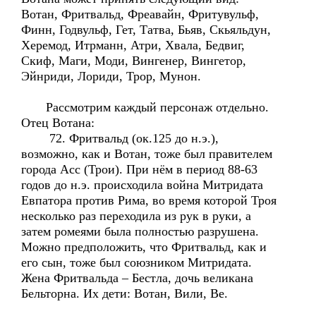
Вотан, Фритвальд, Фреавайн, Фритувульф,
Финн, Годвульф, Гет, Татва, Бьяв, Скьяльдун,
Херемод, Итрманн, Атри, Хвала, Бедвиг,
Скиф, Маги, Моди, Вингенер, Вингетор,
Эйнриди, Лориди, Трор, Мунон.
Рассмотрим каждый персонаж отдельно.
Отец Вотана:
72. Фритвальд (ок.125 до н.э.),
возможно, как и Вотан, тоже был правителем
города Асс (Трои). При нём в период 88-63
годов до н.э. происходила война Митридата
Евпатора против Рима, во время которой Троя
несколько раз переходила из рук в руки, а
затем ромеями была полностью разрушена.
Можно предположить, что Фритвальд, как и
его сын, тоже был союзником Митридата.
Жена Фритвальда – Бестла, дочь великана
Бельторна. Их дети: Вотан, Вили, Ве.