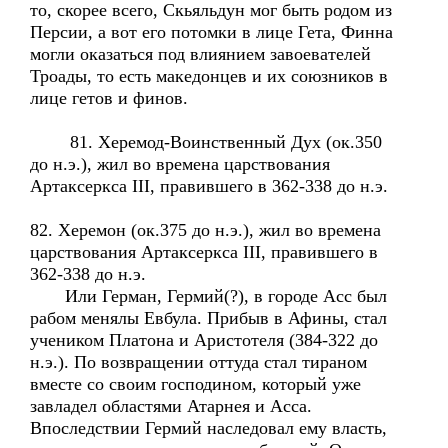
то, скорее всего, Скьяльдун мог быть родом из
Персии, а вот его потомки в лице Гета, Финна
могли оказаться под влиянием завоевателей
Троады, то есть македонцев и их союзников в
лице гетов и финов.
81. Херемод-Воинственный Дух (ок.350
до н.э.), жил во времена царствования
Артаксеркса III, правившего в 362-338 до н.э.
82. Херемон (ок.375 до н.э.), жил во времена
царствования Артаксеркса III, правившего в
362-338 до н.э.
Или Герман, Гермий(?), в городе Асс был
рабом менялы Евбула. Прибыв в Афины, стал
учеником Платона и Аристотеля (384-322 до
н.э.). По возвращении оттуда стал тираном
вместе со своим господином, который уже
завладел областями Атарнея и Асса.
Впоследствии Гермий наследовал ему власть,