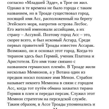
согласно «Младшей Эдде», в Трое он жил.
Однако в те времена не было города с таким
названием, но в Троаде существовал город,
носящий имя Асс, расположенный на берегу
Эгейского моря, напротив острова Лесбос.
Его жителей именовали ассийцами, а их
страну – Ассувой. Поэтому город Асс – это,
скорее всего, и был искомый Асгард. Среди
первых правителей Троады известен Ассарак.
Возможно, он и основал этот город. Когда-то
тираном здесь был Гермий, ученик Платона и
Аристотеля. Его имя тоже связано с
названием германских племён. В Троаде жили
несколько Мемнонов, а у Вотана один из
предков носил похожее имя Менон. Страбон
называет некоего Мемнона в связи с городом
Асс, когда тот путём обмана захватил тирана
Гермия в плен и передал персам. Служил этот
Мемнон стратегом на персидской службе.
Таким образом, в Ассе Троады упоминались и