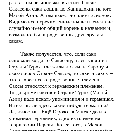
раз в этом регионе жили ассии. После
Сакасены саки дошли до Каппадокии на юге
Малой Азии. А там известно племя асионов.
Видимо все перечисленные выше племена не
случайно имеют общий корень в названии и,
возможно, были родственны друг другу и
сакам.
Также получается, что, если саки
основали когда-то Сакасену, а асы ушли из
Страны Турок, где жили и саки, в Европу и
оказались в Стране Саксов, то саки и саксы –
это, скорее всего, родственные племена.
Саксы относятся к германским племенам.
Тогда кроме саксов в Стране Турок (Малой
Азии) надо искать упоминания и о германцах.
Известны ли здесь какие-нибудь германцы?
Да, известны. Ещё Геродот в V веке до н.э.
упоминал германиев, одно из племён на
территории Персии. Более того, в Малой