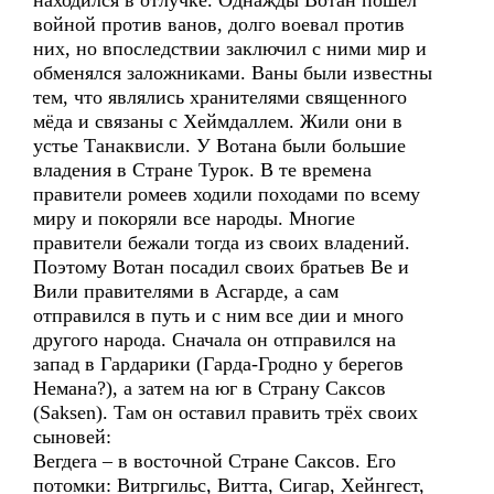
находился в отлучке. Однажды Вотан пошёл
войной против ванов, долго воевал против
них, но впоследствии заключил с ними мир и
обменялся заложниками. Ваны были известны
тем, что являлись хранителями священного
мёда и связаны с Хеймдаллем. Жили они в
устье Танаквисли. У Вотана были большие
владения в Стране Турок. В те времена
правители ромеев ходили походами по всему
миру и покоряли все народы. Многие
правители бежали тогда из своих владений.
Поэтому Вотан посадил своих братьев Ве и
Вили правителями в Асгарде, а сам
отправился в путь и с ним все дии и много
другого народа. Сначала он отправился на
запад в Гардарики (Гарда-Гродно у берегов
Немана?), а затем на юг в Страну Саксов
(Saksen). Там он оставил править трёх своих
сыновей:
Вегдега – в восточной Стране Саксов. Его
потомки: Витргильс, Витта, Сигар, Хейнгест,