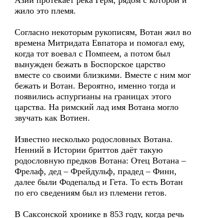
Азии протекает река Герм, рядом с которой и
жило это племя.
Согласно некоторым рукописям, Вотан жил во
времена Митридата Евпатора и помогал ему,
когда тот воевал с Помпеем, а потом был
вынужден бежать в Боспорское царство
вместе со своими близкими. Вместе с ним мог
бежать и Вотан. Вероятно, именно тогда и
появились аспургианы на границах этого
царства. На римский лад имя Вотана могло
звучать как Вотиен.
Известно несколько родословных Вотана.
Ненний в Истории бриттов даёт такую
родословную предков Вотана: Отец Вотана –
Фрелаф, дед – Фрейдульф, прадед – Финн,
далее были Фодепальд и Гета. То есть Вотан
по его сведениям был из племени гетов.
В Саксонской хронике в 853 году, когда речь