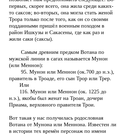
первых, скорее всего, она жила среди каких-
то саксов; во-вторых, она могла стать женой
Трора только после того, как он со своими
подданными пришёл военным походом в
район Ишкузы и Сакасены, где как раз и
жили саки (саксы).
Самым древним предком Вотана по
мужской линии в сагах называется Мунон
(или Меннон):
95. Мунон или Меннон (ок.700 до н.э.),
правитель в Троаде, его сын Трор или Трер.
Или
116. Мунон или Меннон (ок. 1225 до
н.э.), якобы был женат на Троан, дочери
Приама, верховного правителя Трои.
Вот такая у нас получилась родословная
Вотана от Мунона или Меннона. Известен ли
в истории тех времён персонаж по имени