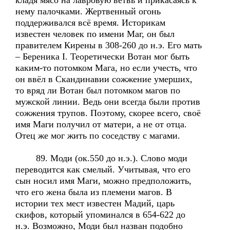
кладя мясо на лавровую ветвь и прикасаясь к
нему палочками. Жертвенный огонь
поддерживался всё время. Историкам
известен человек по имени Маг, он был
правителем Кирены в 308-260 до н.э. Его мать
– Береника I. Теоретически Вотан мог быть
каким-то потомком Мага, но если учесть, что
он ввёл в Скандинавии сожжение умерших,
то вряд ли Вотан был потомком магов по
мужской линии. Ведь они всегда были против
сожжения трупов. Поэтому, скорее всего, своё
имя Маги получил от матери, а не от отца.
Отец же мог жить по соседству с магами.
89. Моди (ок.550 до н.э.). Слово моди
переводится как смелый. Учитывая, что его
сын носил имя Маги, можно предположить,
что его жена была из племени магов. В
истории тех мест известен Мадий, царь
скифов, который упоминался в 654-622 до
н.э. Возможно, Моди был назван подобно