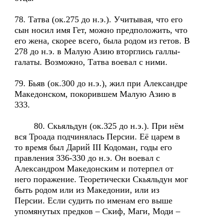
78. Татва (ок.275 до н.э.). Учитывая, что его
сын носил имя Гет, можно предположить, что
его жена, скорее всего, была родом из гетов. В
278 до н.э. в Малую Азию вторглись галлы-
галаты. Возможно, Татва воевал с ними.
79. Бьяв (ок.300 до н.э.), жил при Александре
Македонском, покорившем Малую Азию в
333.
80. Скьяльдун (ок.325 до н.э.). При нём
вся Троада подчинялась Персии. Её царем в
то время был Дарий III Кодоман, годы его
правления 336-330 до н.э. Он воевал с
Александром Македонским и потерпел от
него поражение. Теоретически Скьяльдун мог
быть родом или из Македонии, или из
Персии. Если судить по именам его выше
упомянутых предков – Скиф, Маги, Моди –