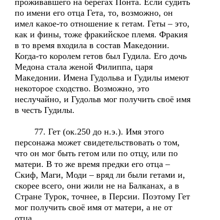
проживавшего на берегах Понта. Если судить
по имени его отца Гета, то, возможно, он
имел какое-то отношение к гетам. Геты – это,
как и фины, тоже фракийское племя. Фракия
в то время входила в состав Македонии.
Когда-то королем гетов был Гудила. Его дочь
Медона стала женой Филиппа, царя
Македонии. Имена Гудольва и Гудилы имеют
некоторое сходство. Возможно, это
неслучайно, и Гудольв мог получить своё имя
в честь Гудилы.
77. Гет (ок.250 до н.э.). Имя этого
персонажа может свидетельствовать о том,
что он мог быть гетом или по отцу, или по
матери. В то же время предки его отца –
Скиф, Маги, Моди – вряд ли были гетами и,
скорее всего, они жили не на Балканах, а в
Стране Турок, точнее, в Персии. Поэтому Гет
мог получить своё имя от матери, а не от
отца.