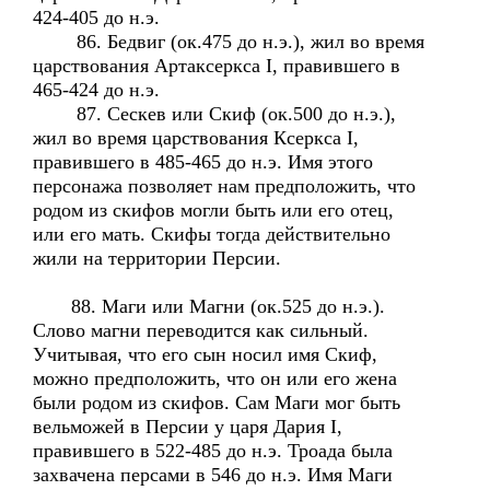
424-405 до н.э.
86. Бедвиг (ок.475 до н.э.), жил во время
царствования Артаксеркса I, правившего в
465-424 до н.э.
87. Сескев или Скиф (ок.500 до н.э.),
жил во время царствования Ксеркса I,
правившего в 485-465 до н.э. Имя этого
персонажа позволяет нам предположить, что
родом из скифов могли быть или его отец,
или его мать. Скифы тогда действительно
жили на территории Персии.
88. Маги или Магни (ок.525 до н.э.).
Слово магни переводится как сильный.
Учитывая, что его сын носил имя Скиф,
можно предположить, что он или его жена
были родом из скифов. Сам Маги мог быть
вельможей в Персии у царя Дария I,
правившего в 522-485 до н.э. Троада была
захвачена персами в 546 до н.э. Имя Маги