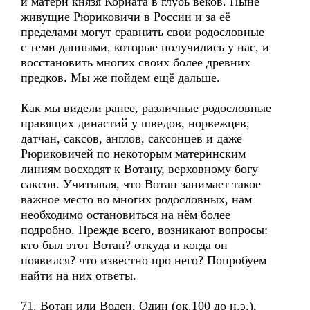
и матери князя Кориата в глубь веков. Ныне
живущие Рюриковичи в России и за её
пределами могут сравнить свои родословные
с теми данными, которые получились у нас, и
восстановить многих своих более древних
предков. Мы же пойдем ещё дальше.
Как мы видели ранее, различные родословные
правящих династий у шведов, норвежцев,
датчан, саксов, англов, саксонцев и даже
Рюриковичей по некоторым материнским
линиям восходят к Вотану, верховному богу
саксов. Учитывая, что Вотан занимает такое
важное место во многих родословных, нам
необходимо остановиться на нём более
подробно. Прежде всего, возникают вопросы:
кто был этот Вотан? откуда и когда он
появился? что известно про него? Попробуем
найти на них ответы.
71. Вотан или Воден, Один (ок.100 до н.э.),