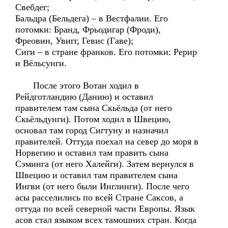
Свебдег;
Бальдра (Бельдега) – в Вестфалии. Его
потомки: Бранд, Фрьодигар (Фроди),
Фреовин, Увигг, Гевис (Гаве);
Сиги – в стране франков. Его потомки: Рерир
и Вёльсунги.
После этого Вотан ходил в
Рейдготландию (Данию) и оставил
правителем там сына Скьёльда (от него
Скьёльдунги). Потом ходил в Швецию,
основал там город Сигтуну и назначил
правителей. Оттуда поехал на север до моря в
Норвегию и оставил там править сына
Сэминга (от него Халейги). Затем вернулся в
Швецию и оставил там правителем сына
Ингви (от него были Инглинги). После чего
асы расселились по всей Стране Саксов, а
оттуда по всей северной части Европы. Язык
асов стал языком всех тамошних стран. Когда