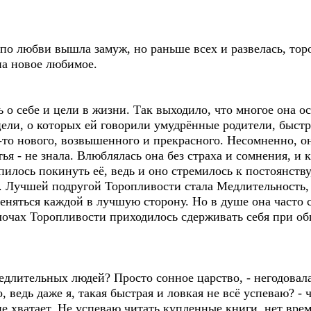
 по любви вышла замуж, но раньше всех и развелась, тор
на новое любимое.
о себе и цели в жизни. Так выходило, что многое она ос
 цели, о которых ей говорили умудрённые родители, быс
о-то нового, возвышенного и прекрасного. Несомненно, он
тья - не знала. Влюблялась она без страха и сомнения, и 
пилось покинуть её, ведь и оно стремилось к постоянству
й. Лучшей подругой Торопливости стала Медлительность,
еняться каждой в лучшую сторону. Но в душе она часто с
елочах Торопливости приходилось сдерживать себя при о
едлительных людей? Просто сонное царство, - негодовала
, ведь даже я, такая быстрая и ловкая не всё успеваю? - 
е хватает. Не успеваю читать купленные книги, нет вре