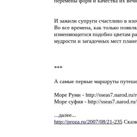
перемены форм и качества их вечн
И зажили супруги счастливо в и
Во все времена, как только появл
изменяющегося подобно цветам ра
мудрости и загадочных мест план
***
А самые первые маршруты путешес
Море Руми - http://sseas7.narod.ru/
Море суфия - http://sseas7.narod.ru
...далее...
http://proza.ru/2007/08/21-235
Сказк