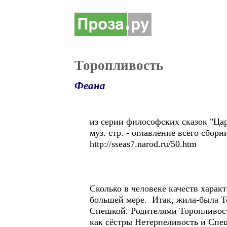
Торопливость
Феана
из серии философских сказок "Ца
муз. стр. - оглавление всего сборн
http://sseas7.narod.ru/50.htm
Сколько в человеке качеств харак
большей мере. Итак, жила-была То
Спешкой. Родителями Торопливост
как сёстры Нетерпеливость и Спе