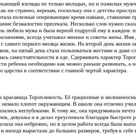
кающей взгляды не только молодых, но и пожилых мужч
как ни странно, верным, поскольку она с детства прислу
ботала полезные опережающие время навыки, ставшими 
шние безжалостно пресекала. Несколько слов нужно сказ
нь любила мужа и была верной подругой ему в каждом н
ланиями, всегда учитывал мнение и советы жены. Имя д
 с самого первого месяца жизни. На второй день жизни 
свои, на пятый день стала пользоваться жестами и даже с
чась самостоятельности в еде. Сдерживать характер Торо
ти ребенка необходимо как можно раньше развивать, а н
о царства в соответствии с главной чертой характера.
 красавица Торопливость. Её грациозные и молниеносн
и немало хлопот окружающим. В школе она отлично учила
казались неглубокими. К тому же, она придумывала нечто
лев, девушка и в делах преуспевала благодаря быстроте 
делала она небрежно, но в целом работа всегда была вып
и иногда вырастали до больших размеров, требуя к себе