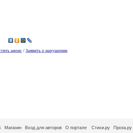
2
стить анонс
/
Заявить о нарушении
к
Магазин
Вход для авторов
О портале
Стихи.ру
Проза.ру