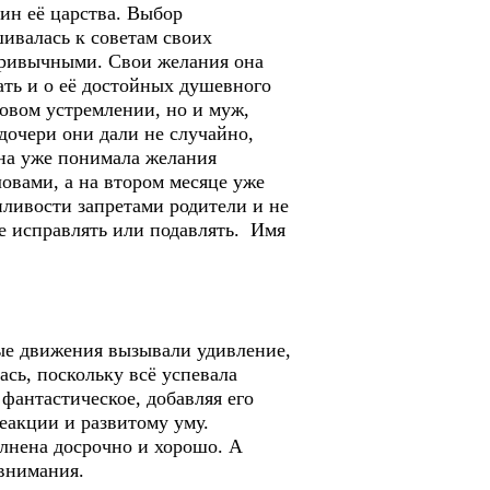
ин её царства. Выбор
шивалась к советам своих
привычными. Свои желания она
ать и о её достойных душевного
овом устремлении, но и муж,
очери они дали не случайно,
она уже понимала желания
ловами, а на втором месяце уже
пливости запретами родители и не
е исправлять или подавлять. Имя
ые движения вызывали удивление,
сь, поскольку всё успевала
 фантастическое, добавляя его
реакции и развитому уму.
олнена досрочно и хорошо. А
 внимания.