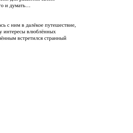
что и думать…
ь с ним в далёкое путешествие,
му интересы влюблённых
блённым встретился странный