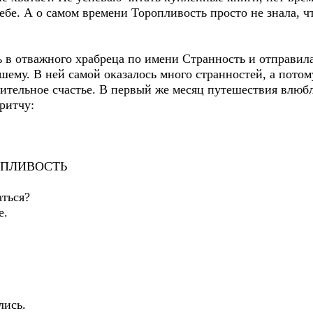
 себе. А о самом времени Торопливость просто не знала, 
в отважного храбреца по имени Странность и отправилас
шему. В ней самой оказалось много странностей, а пото
лительное счастье. В первый же месяц путешествия влю
ритчу:
ОПЛИВОСТЬ
аться?
е.
лись.