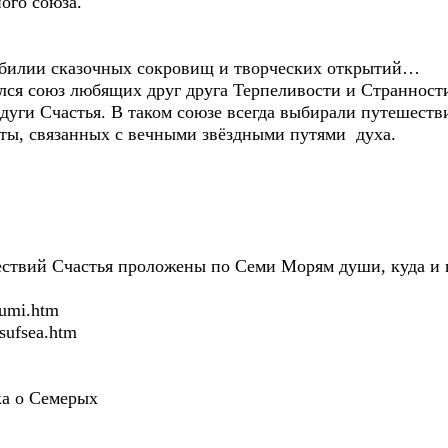
ого союза.
зобилии сказочных сокровищ и творческих открытий…
ялся союз любящих друг друга Терпеливости и Странности
дуги Счастья. В таком союзе всегда выбирали путешеств
еты, связанных с вечными звёздными путями духа.
твий Счастья проложены по Семи Морям души, куда и п
rumi.htm
/sufsea.htm
а о Семерых