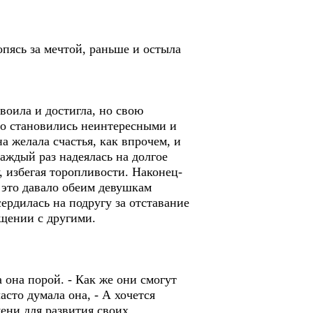
опясь за мечтой, раньше и остыла
воила и достигла, но свою
тро становились неинтересными и
а желала счастья, как впрочем, и
каждый раз надеялась на долгое
, избегая торопливости. Наконец-
 это давало обеим девушкам
ердилась на подругу за отставание
бщении с другими.
 она порой. - Как же они смогут
часто думала она, - А хочется
мени для развития своих