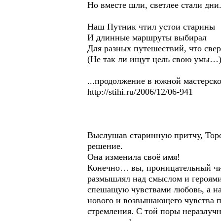
Но вместе шли, светлее стали дни
Наш Путник чтил устои старины
И длинные маршруты выбирал
Для разных путешествий, что све
(Не так ли ищут цель свою умы…
...продолжение в южной мастерск
http://stihi.ru/2006/12/06-941
Выслушав старинную притчу, Тороп
решение.
Она изменила своё имя!
Конечно… вы, проницательный чит
размышлял над смыслом и героями
спешащую чувствами любовь, а на
нового и возвышающего чувства по
стремления. С той поры неразлуч