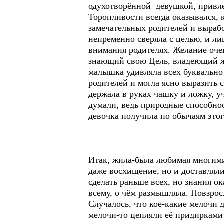
одухотворённой девушкой, привле
Торопливости всегда оказывался, 
замечательных родителей и выра
непременно сверяла с целью, и ли
внимания родителях. Желание оче
знающий свою Цель, владеющий же
малышка удивляла всех буквально
родителей и могла ясно выразить 
держала в руках чашку и ложку, у
думали, ведь природные способнос
девочка получила по обычаям этог
Итак, жила-была любимая многими
даже восхищение, но и доставлял
сделать раньше всех, но знания о
всему, о чём размышляла. Повзрос
Случалось, что кое-какие мелочи 
мелочи-то цепляли её придирками 