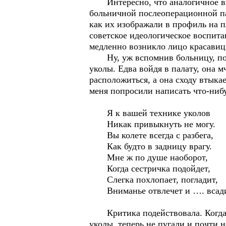
Интересно, что аналогичное виде
больничной послеоперационной пал
как их изображали в профиль на п
советское идеологическое воспита
медленно возникло лицо красавицы
Ну, уж вспомнив больницу, похв
уколы. Едва войдя в палату, она м
расположиться, а она сходу втыка
меня попросили написать что-нибу
Я к вашей технике уколов
Никак привыкнуть не могу.
Вы колете всегда с разбега,
Как будто в задницу врагу.
Мне ж по душе наоборот,
Когда сестричка подойдет,
Слегка похлопает, погладит,
Вниманье отвлечет и …. всад
Критика подействовала. Когда чер
уколы, теперь не пугали и почти 