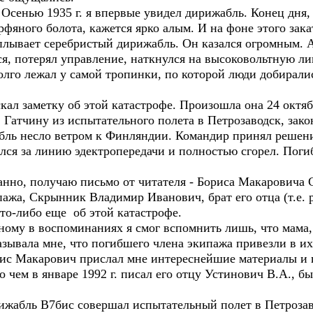
енью 1935 г. я впервые увидел дирижабль. Конец дня, з
фяного болота, кажется ярко алым. И на фоне этого зак
плывает серебристый дирижабль. Он казался огромным. 
ся, потерял управление, наткнулся на высоковольтную ли
лго лежал у самой тропинки, по которой люди добиралис
л заметку об этой катастрофе. Произошла она 24 октя
Гатчину из испытательного полета в Петрозаводск, зако
бль несло ветром к Финляндии. Командир принял решени
ся за линию эдектропередачи и полностью сгорел. Погиб
но, получаю письмо от читателя - Бориса Макаровича 
ажа, Скрынник Владимир Иванович, брат его отца (т.е. 
что-либо еще об этой катастрофе.
ому в воспоминаниях я смог вспомнить лишь, что мама, 
азывала мне, что погибшего члена экипажа привезли в их
с Макарович прислал мне интереснейшие материалы и п
о чем в январе 1992 г. писал его отцу Устинович В.А., 
жабль В7бис совершал испытательный полет в Петроза