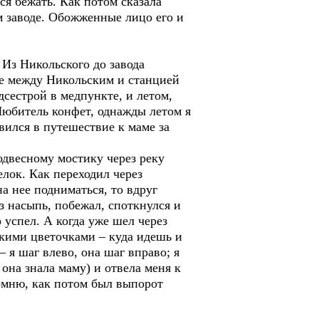
ся бежать. Как потом сказала
м заводе. Обожженные лицо его и
Из Никольского до завода
ке между Никольским и станцией
сестрой в медпункте, и летом,
 Любитель конфет, однажды летом я
вился в путешествие к маме за
двесному мостику через реку
елок. Как переходил через
а нее подниматься, то вдруг
ез насыпь, побежал, споткнулся и
 успел. А когда уже шел через
лкими цветочками – куда идешь и
– я шаг влево, она шаг вправо; я
 она знала маму) и отвела меня к
помню, как потом был выпорот