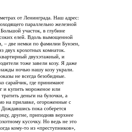
етрах от Ленинграда. Наш адрес:
проходящего параллельно железной
 Большой участок, в глубине
ысоких елей. Вдоль вымощенной
, – две немки по фамилии Бунзен,
из двух крохотных комнаток.
оквартирный двухэтажный, и
одители тоже завели козу. Я даже
днажды ночью нашу козу украли.
казы не всегда безобидные.
ко сарайчик, где принимают
ег и купить мороженое или
тратить деньги на булочки, а
мо на прилавке, огороженные с
. Дождавшись пока соберется
ицу, другие, приподняв верхнее
охотному кусочку. Но ведь не это
огда кому-то из «преступников»,