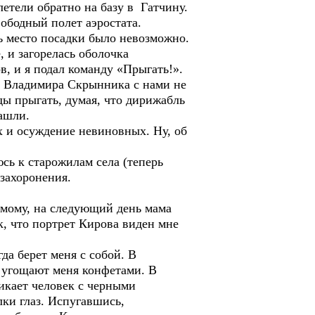
етели обратно на базу в Гатчину.
вободный полет аэростата.
ь место посадки было невозможно.
 и загорелась оболочка
в, и я подал команду «Прыгать!».
о Владимира Скрынника с нами не
ы прыгать, думая, что дирижабль
ашли.
 и осуждение невиновных. Ну, об
ь к старожилам села (теперь
 захоронения.
мому, на следующий день мама
к, что портрет Кирова виден мне
а берет меня с собой. В
ы угощают меня конфетами. В
икает человек с черными
ки глаз. Испугавшись,