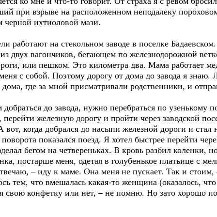
тся ко мне и что-то говорит. От страха я с ревом бросил
вший при взрыве на расположенном неподалеку порохово
 черной ихтиоловой мази.
 работают на стекольном заводе в поселке Бадаевском. 
 из двух вагончиков, бегающем по железнодорожной вет
оги, или пешком. Это километра два. Мама работает мед
 меня с собой. Поэтому дорогу от дома до завода я знаю.
 дома, где за мной присматривали родственники, и отпра
раться до завода, нужно перебраться по узенькому по
, перейти железную дорогу и пройти через заводской пос
 вот, когда добрался до насыпи железной дороги и стал н
а поворота показался поезд. Я хотел быстрее перейти чер
делал бегом на четвереньках. В кровь разбил коленки, но
онка, постарше меня, одетая в голубенькое платьице с ме
Отвечаю, – иду к маме. Она меня не пускает. Так и стоим, 
ось тем, что вмешалась какая-то женщина (оказалось, что
я свою конфетку или нет, – не помню. Но зато хорошо 