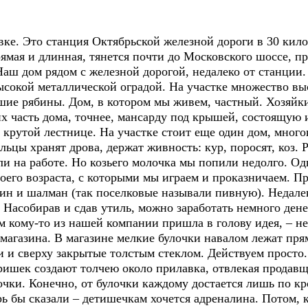
 Это станция Октябрьской железной дороги в 30 килом
рямая и длинная, тянется почти до Московского шоссе, 
Наш дом рядом с железной дорогой, недалеко от станции.
высокой металлической оградой. На участке множество в
шие рябины. Дом, в котором мы живем, частный. Хозяйки
их часть дома, точнее, мансарду под крышей, состоящую 
 крутой лестнице. На участке стоит еще один дом, мног
ьцы хранят дрова, держат живность: кур, поросят, коз. Р
али на работе. Но козьего молочка мы попили недолго. О
о возраста, с которыми мы играем и проказничаем. Про
ин и шалман (так поселковые называли пивную). Недале
у. Насобирав и сдав утиль, можно заработать немного ден
м кому-то из нашей компании пришла в голову идея, – не 
 магазина. В магазине мелкие булочки навалом лежат пря
и и сверху закрытые толстым стеклом. Действуем просто
ришек создают толчею около прилавка, отвлекая продавщ
очки. Конечно, от булочки каждому достается лишь по кр
рь бы сказали – детишечкам хочется адреналина. Потом, к