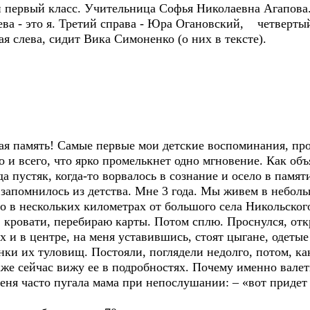
ервый класс. Учительница Софья Николаевна Агапова
 - это я. Третий справа - Юра Огановский, четвертый 
ая слева, сидит Вика Симоненко (о них в тексте).
память! Самые первые мои детские воспоминания, проб
 и всего, что ярко промелькнет одно мгновение. Как объ
да пустяк, когда-то ворвалось в сознание и осело в памят
помнилось из детства. Мне 3 года. Мы живем в неболь
о в нескольких километрах от большого села Никольског
 кровати, перебираю карты. Потом сплю. Проснулся, отк
лах и в центре, на меня уставившись, стоят цыгане, одеты
ки их туловищ. Постояли, поглядели недолго, потом, как
даже сейчас вижу ее в подробностях. Почему именно вале
еня часто пугала мама при непослушании: – «вот придет 