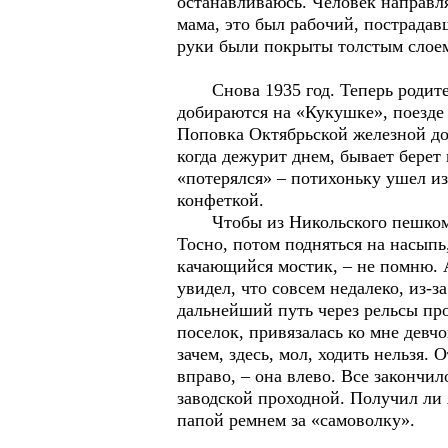
останавливаюсь. Человек направляе
мама, это был рабочий, пострада
руки были покрыты толстым слоем
Снова 1935 год. Теперь родители
добираются на «Кукушке», поезде
Поповка Октябрьской железной дор
когда дежурит днем, бывает берет
«потерялся» – потихоньку ушел из
конфеткой.
Чтобы из Никольского пешком доб
Тосно, потом подняться на насыпь
качающийся мостик, – не помню. А
увидел, что совсем недалеко, из-з
дальнейший путь через рельсы про
поселок, привязалась ко мне девч
зачем, здесь, мол, ходить нельзя. 
вправо, – она влево. Все закончил
заводской проходной. Получил ли 
папой ремнем за «самоволку».