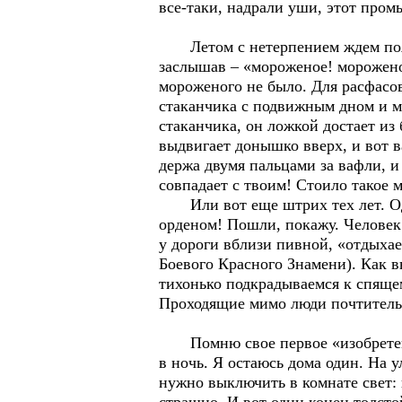
все-таки, надрали уши, этот пром
Летом с нетерпением ждем появле
заслышав – «мороженое! мороженое
мороженого не было. Для расфасо
стаканчика с подвижным дном и 
стаканчика, он ложкой достает из
выдвигает донышко вверх, и вот 
держа двумя пальцами за вафли, и
совпадает с твоим! Стоило такое 
Или вот еще штрих тех лет. Одна
орденом! Пошли, покажу. Человек 
у дороги вблизи пивной, «отдыхае
Боевого Красного Знамени). Как в
тихонько подкрадываемся к спяще
Проходящие мимо люди почтительно
Помню свое первое «изобретение»
в ночь. Я остаюсь дома один. На 
нужно выключить в комнате свет: 