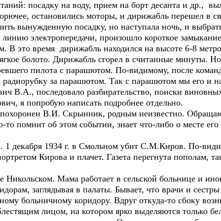
ний: посадку на воду, прием на борт десанта и др., выл
горючее, остановились моторы, и дирижабль перешел в с
шить вынужденную посадку, но наступала ночь, и выбрат
 линию электропередачи, произошло короткое замыкание,
. В это время дирижабль находился на высоте 6-8 метро
мягкое болото. Дирижабль сгорел в считанные минуты. Н
ревшего пилота с парашютом. По-видимому, после команд
в радиорубку за парашютом. Так с парашютом мы его и н
ч В.А., последовало разбирательство, поиски виновных
вич, я попробую написать подробнее отдельно.
охоронен В.И. Скрынник, родным неизвестно. Обращаюс
-то помнит об этом событии, знает что-либо о месте его
 декабря 1934 г. в Смольном убит С.М.Киров. По-види
портретом Кирова и плачет. Газета перегнута пополам, та
икольском. Мама работает в сельской больнице и иногд
идорам, заглядывая в палаты. Бывает, что врачи и сестр
ному больничному коридору. Вдруг откуда-то сбоку возн
лестящим лицом, на котором ярко выделяются только бел