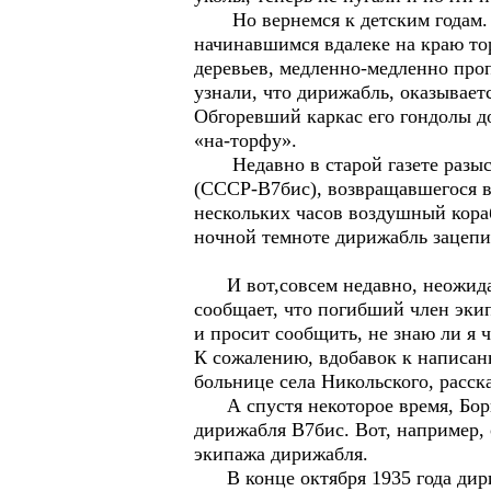
Но вернемся к детским годам. Ос
начинавшимся вдалеке на краю тор
деревьев, медленно-медленно про
узнали, что дирижабль, оказывает
Обгоревший каркас его гондолы до
«на-торфу».
Недавно в старой газете разыска
(СССР-В7бис), возвращавшегося в 
нескольких часов воздушный кора
ночной темноте дирижабль зацепил
И вот,совсем недавно, неожидан
сообщает, что погибший член экип
и просит сообщить, не знаю ли я 
К сожалению, вдобавок к написанн
больнице села Никольского, расск
А спустя некоторое время, Бори
дирижабля В7бис. Вот, например, 
экипажа дирижабля.
В конце октября 1935 года дири