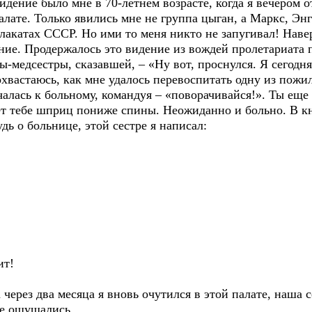
ние было мне в 70-летнем возрасте, когда я вечером от
ате. Только явились мне не группа цыган, а Маркс, Энг
лакатах СССР. Но ими то меня никто не запугивал! Навер
ние. Продержалось это видение из вождей пролетариата 
-медсестры, сказавшей, – «Ну вот, проснулся. Я сегодня 
астаюсь, как мне удалось перевоспитать одну из пожи
чалась к больному, командуя – «поворачивайся!». Ты еще
ет тебе шприц пониже спины. Неожиданно и больно. В кн
дь о больнице, этой сестре я написал:
ит!
ез два месяца я вновь очутился в этой палате, наша се
не ощущались.