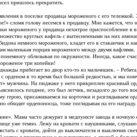
ысел пришлось прекратить.
ния в поселке продавца мороженого с его тележкой. Э
!» сломя голову несемся к продавцу. Мне кажется, что 
вки мороженого у продавца нехитрое приспособление в в
множество круглых вафель с вытисненными на них имен
 бидона немного мороженого, кладет его в стаканчик и н
вам маленькая порция мороженого между двумя вафлями.
 понемногу облизывая по окружности. Иногда, какое счас
мороженое три копейки!
жды прибегает во двор кто-то из мальчишек. – Ребята,
с орденом в то время был большой редкостью, и мы помч
т» мужчина. На пиджаке у него прикреплен красивый орд
ыяснилось позднее, это был летчик, незадолго до того в
му герою, присаживаемся на корточки и разглядываем ор
 обходят орденоносца, тоже поглядывая на его награду.
. Мама часто дежурит в медпункте завода в ночную сме
улице уже темно. Лежу на кровати с наушниками, слушаю
встать с кровати, дойти до выключателя и выключив све