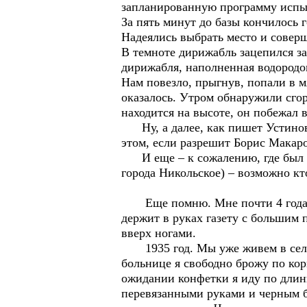
запланированную программу испыта
За пять минут до базы кончилось 
Надеялись выбрать место и совер
В темноте дирижабль зацепился за
дирижабля, наполненная водородом
Нам повезло, прыгнув, попали в 
оказалось. Утром обнаружили сго
находится на высоте, он побежал 
Ну, а далее, как пишет Устинови
этом, если разрешит Борис Макаро
И еще – к сожалению, где был п
города Никольское) – возможно кто
Еще помню. Мне почти 4 года. 1
держит в руках газету с большим 
вверх ногами.
1935 год. Мы уже живем в селе Н
больнице я свободно брожу по кор
ожидании конфетки я иду по длин
перевязанными руками и черным б