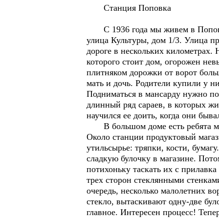
Станция Поповка
С 1936 года мы живем в Поповке.
улица Культуры, дом 1/3. Улица п
дороге в нескольких километрах. 
которого стоит дом, огорожен не
плитняком дорожки от ворот боль
мать и дочь. Родители купили у н
Подниматься в мансарду нужно по
длинный ряд сараев, в которых жил
научился ее доить, когда они быв
В большом доме есть ребята моег
Около станции продуктовый магаз
утильсырье: тряпки, кости, бумаг
сладкую булочку в магазине. Пото
потихоньку таскать их с прилавка
трех сторон стеклянными стенкам
очередь, несколько малолетних во
стекло, вытаскивают одну-две бул
главное. Интересен процесс! Тепе