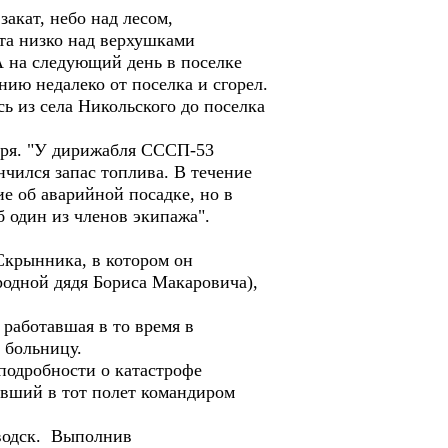
акат, небо над лесом,
ата низко над верхушками
А на следующий день в поселке
нию недалеко от поселка и сгорел.
ь из села Никольского до поселка
бря. "У дирижабля СССП-53
нчился запас топлива. В течение
е об аварийной посадке, но в
 один из членов экипажа".
Скрынника, в котором он
родной дядя Бориса Макаровича),
работавшая в то время в
 больницу.
одробности о катастрофе
бывший в тот полет командиром
водск. Выполнив