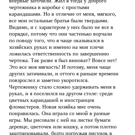
впервые заточили. Жил я тогда у доброго
чертежника в коробке с простыми
карандашами. Но в отличие от меня, мягкого,
все мои остальные братья были твердыми.
Видимо, и с характером у них было не все в
порядке, потому что они частенько ворчали
по поводу того, что я чаще оказывался в
хозяйских руках и именно на мои плечи
ложилась ответственность по завершению
чертежа. Так разве я был виноват? Вовсе нет!
Это все моя мягкость! И потому, меня чаще
других затачивали, и оттого я раньше времени
повзрослел и заметно укоротился.
Чертежнику стало сложно удерживать меня в
руках, и я поселился на другом столе: среди
цветных карандашей и иностранцев
фломастеров. Новая хозяйка мне очень
понравилась. Она играла со мной в разные
игры. Мы рисовали с ней на листке бумаги
деревце, цветочек или кошку, а потом плотно
заштриховывали, будто погружая рисунок в