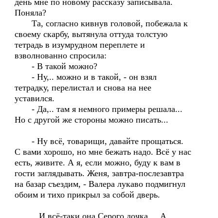
день мне по новому рассказу записывала.
Поняла?
Та, согласно кивнув головой, побежала к
своему скарбу, вытянула оттуда толстую
тетрадь в изумрудном переплете и
взволнованно спросила:
- В такой можно?
- Ну,.. можно и в такой, - он взял
тетрадку, перелистал и снова на нее
уставился.
- Да,.. там я немного примеры решала...
Но с другой же стороны можно писать...
- Ну всё, товарищи, давайте прощаться.
С вами хорошо, но мне бежать надо. Всё у нас
есть, живите. А я, если можно, буду к вам в
гости заглядывать. Женя, завтра-послезавтра
на базар съездим, - Валера лукаво подмигнул
обоим и тихо прикрыл за собой дверь.
...И всё-таки она Серого дочка. ...А,