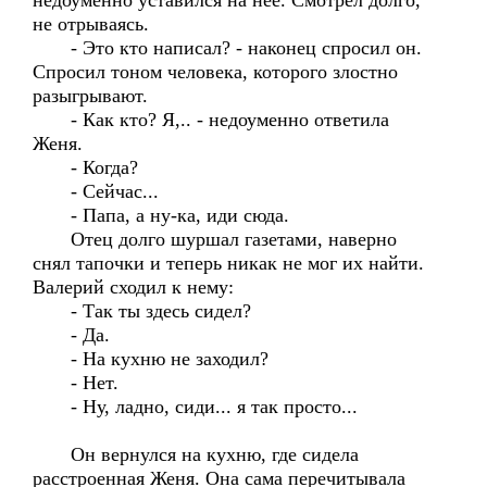
недоуменно уставился на нее. Смотрел долго,
не отрываясь.
- Это кто написал? - наконец спросил он.
Спросил тоном человека, которого злостно
разыгрывают.
- Как кто? Я,.. - недоуменно ответила
Женя.
- Когда?
- Сейчас...
- Папа, а ну-ка, иди сюда.
Отец долго шуршал газетами, наверно
снял тапочки и теперь никак не мог их найти.
Валерий сходил к нему:
- Так ты здесь сидел?
- Да.
- На кухню не заходил?
- Нет.
- Ну, ладно, сиди... я так просто...
Он вернулся на кухню, где сидела
расстроенная Женя. Она сама перечитывала