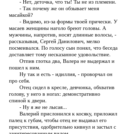
- Нет, деточка, что ты! Ты не из племени.
- Так почему же он обзывает меня
масайкой?
- Видимо, из-за формы твоей прически. У
масаев женщины наголо бреют головы. А
мужчины, напротив, носят длинные волосы, -
рассказывая, Сергей Данилович, мелко
посмеивался. По голосу сын понял, что беседа
доставляет тому несказанное удовольствие.
Отпив глотка два, Валера не выдержал и
пошел к ним.
Ну так и есть - идиллия, - проворчал он
про себя.
Отец сидел в кресле, девчонка, обхватив
голову, у него в ногах: демонстративно
спиной к двери.
- Ну я же не лысая...
Валерий прислонился к косяку, приложил
палец к губам, чтобы отец не выдавал его
присутствия, одобрительно кивнул и застыл с
заинтересованным видом.