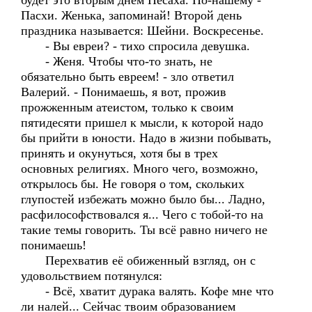
будет это вторым днём Песаха. По-нашему -
Пасхи. Женька, запоминай! Второй день
праздника называется: Шейни. Воскресенье.
- Вы евреи? - тихо спросила девушка.
- Женя. Чтобы что-то знать, не
обязательно быть евреем! - зло ответил
Валерий. - Понимаешь, я вот, прожив
прожженным атеистом, только к своим
пятидесяти пришел к мысли, к которой надо
бы прийти в юности. Надо в жизни побывать,
принять и окунуться, хотя бы в трех
основных религиях. Много чего, возможно,
открылось бы. Не говоря о том, скольких
глупостей избежать можно было бы... Ладно,
расфилософствовался я... Чего с тобой-то на
такие темы говорить. Ты всё равно ничего не
понимаешь!
Перехватив её обиженный взгляд, он с
удовольствием потянулся:
- Всё, хватит дурака валять. Кофе мне что
ли налей... Сейчас твоим образованием