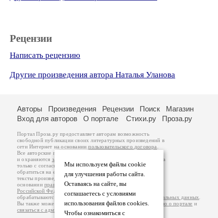
Рецензии
Написать рецензию
Другие произведения автора Наталья Уланова
Авторы
Произведения
Рецензии
Поиск
Магазин
Вход для авторов
О портале
Стихи.ру
Проза.ру
Портал Проза.ру предоставляет авторам возможность
свободной публикации своих литературных произведений в
сети Интернет на основании
пользовательского договора
.
Все авторские права на произведения принадлежат авторам
и охраняются
законом
. Перепечатка произведений возможна
Мы используем файлы cookie
только с согласия его автора, к которому вы можете
обратиться на его авторской странице. Ответственность за
для улучшения работы сайта.
тексты произведений авторы несут самостоятельно на
Оставаясь на сайте, вы
основании
правил публикации
и
законодательства
Российской Федерации
. Данные пользователей
соглашаетесь с условиями
обрабатываются на основании
Политики обработки персональных данных
.
использования файлов cookies.
Вы также можете посмотреть более подробную
информацию о портале
и
связаться с администрацией
.
Чтобы ознакомиться с