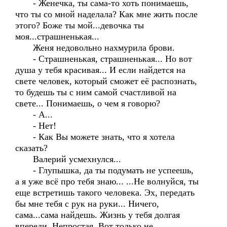
- Женечка, ты сама-то хоть понимаешь,
что ты со мной наделала? Как мне жить после
этого? Боже ты мой...девочка ты
моя...страшненькая...
Женя недовольно нахмурила брови.
- Страшненькая, страшненькая... Но вот
душа у тебя красивая... И если найдется на
свете человек, который сможет её распознать,
то будешь ты с ним самой счастливой на
свете... Понимаешь, о чем я говорю?
- А...
- Нет!
- Как Вы можете знать, что я хотела
сказать?
Валерий усмехнулся...
- Глупышка, да ты подумать не успеешь,
а я уже всё про тебя знаю... ...Не волнуйся, ты
еще встретишь такого человека. Эх, передать
бы мне тебя с рук на руки... Ничего,
сама...сама найдешь. Жизнь у тебя долгая
впереди. Непростая. Вот только не