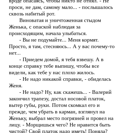
вроде опасаясь, чтобы никто не отнял. - Не
проси, не дам, самому мало... - послышалось
сквозь набитый рот.
Виноватая и уничтоженная стыдом
Женька, с опаской наблюдая за
происходящим, начала улыбаться.
- Вы не подумайте... Меня кормят.
Просто, я там, стесняюсь... А у вас почему-то
нет...
- Приедем домой, я тебя взвешу. А в
конце справку тебе выпишу, чтобы все
видели, как тебе у нас плохо жилось.
- Не надо никакой справки, - обиделась
Женя.
- Не надо? Ну, как скажешь... - Валерий
закончил трапезу, достал носовой платок,
вытер губы, руки. Потом скомкал его и
прежде, чем убрать в карман, взглянул на
Женьку, выбрал место погрязней и провел на
лицу. - Морщишься чего? Не нравится быть
чистой? Свой платок надо иметь! Поняла?