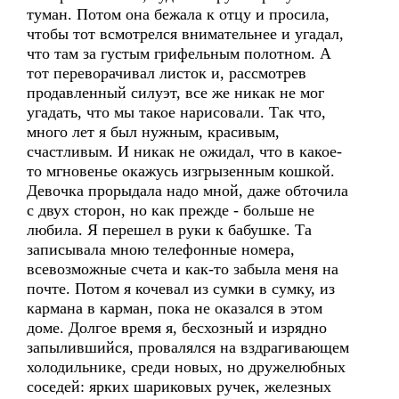
туман. Потом она бежала к отцу и просила,
чтобы тот всмотрелся внимательнее и угадал,
что там за густым грифельным полотном. А
тот переворачивал листок и, рассмотрев
продавленный силуэт, все же никак не мог
угадать, что мы такое нарисовали. Так что,
много лет я был нужным, красивым,
счастливым. И никак не ожидал, что в какое-
то мгновенье окажусь изгрызенным кошкой.
Девочка прорыдала надо мной, даже обточила
с двух сторон, но как прежде - больше не
любила. Я перешел в руки к бабушке. Та
записывала мною телефонные номера,
всевозможные счета и как-то забыла меня на
почте. Потом я кочевал из сумки в сумку, из
кармана в карман, пока не оказался в этом
доме. Долгое время я, бесхозный и изрядно
запылившийся, провалялся на вздрагивающем
холодильнике, среди новых, но дружелюбных
соседей: ярких шариковых ручек, железных