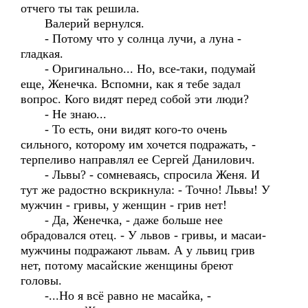
отчего ты так решила.
Валерий вернулся.
- Потому что у солнца лучи, а луна -
гладкая.
- Оригинально... Но, все-таки, подумай
еще, Женечка. Вспомни, как я тебе задал
вопрос. Кого видят перед собой эти люди?
- Не знаю...
- То есть, они видят кого-то очень
сильного, которому им хочется подражать, -
терпеливо направлял ее Сергей Данилович.
- Львы? - сомневаясь, спросила Женя. И
тут же радостно вскрикнула: - Точно! Львы! У
мужчин - гривы, у женщин - грив нет!
- Да, Женечка, - даже больше нее
обрадовался отец. - У львов - гривы, и масаи-
мужчины подражают львам. А у львиц грив
нет, потому масайские женщины бреют
головы.
-...Но я всё равно не масайка, -