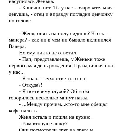
насупилась Женька.
- Конечно нет. Ты у нас - очаровательная
девушка, - отец и вправду погладил девчонку
по голове.
- Женя, опять на полу сидишь? Что за
манера? - как ни в чем ни бывало вклинился
Валера.
Но ему никто не ответил.
- Пап, представляешь, у Женьки тоже
первого мая день рождения. Праздничная она
у нас...
- Я знаю, - сухо ответил отец.
- Откуда?!
- Я по-твоему глухой? Об этом
говорилось несколько минут назад.
- ...Между прочим...кто-то мне обещал
кофе налить.
Женя встала и пошла на кухню.
- Вам вторую чашку?
Они посмотрели друг на друга и