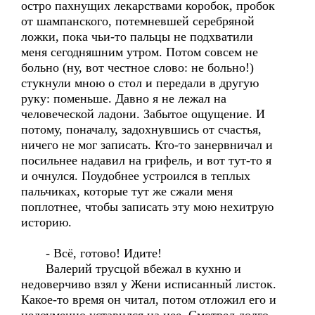
остро пахнущих лекарствами коробок, пробок
от шампанского, потемневшей серебряной
ложки, пока чьи-то пальцы не подхватили
меня сегодняшним утром. Потом совсем не
больно (ну, вот честное слово: не больно!)
стукнули мною о стол и передали в другую
руку: поменьше. Давно я не лежал на
человеческой ладони. Забытое ощущение. И
потому, поначалу, задохнувшись от счастья,
ничего не мог записать. Кто-то занервничал и
посильнее надавил на грифель, и вот тут-то я
и очнулся. Поудобнее устроился в теплых
пальчиках, которые тут же сжали меня
поплотнее, чтобы записать эту мою нехитрую
историю.
- Всё, готово! Идите!
Валерий трусцой вбежал в кухню и
недоверчиво взял у Жени исписанный листок.
Какое-то время он читал, потом отложил его и