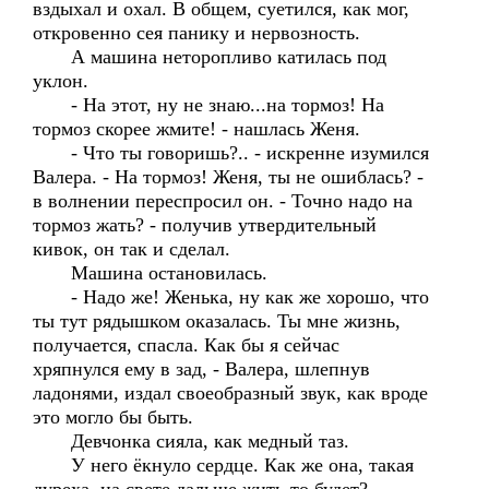
вздыхал и охал. В общем, суетился, как мог,
откровенно сея панику и нервозность.
А машина неторопливо катилась под
уклон.
- На этот, ну не знаю...на тормоз! На
тормоз скорее жмите! - нашлась Женя.
- Что ты говоришь?.. - искренне изумился
Валера. - На тормоз! Женя, ты не ошиблась? -
в волнении переспросил он. - Точно надо на
тормоз жать? - получив утвердительный
кивок, он так и сделал.
Машина остановилась.
- Надо же! Женька, ну как же хорошо, что
ты тут рядышком оказалась. Ты мне жизнь,
получается, спасла. Как бы я сейчас
хряпнулся ему в зад, - Валера, шлепнув
ладонями, издал своеобразный звук, как вроде
это могло бы быть.
Девчонка сияла, как медный таз.
У него ёкнуло сердце. Как же она, такая