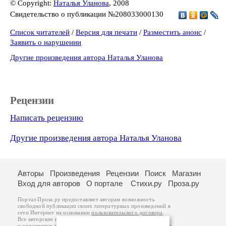
© Copyright:
Наталья Уланова
, 2008
Свидетельство о публикации №208033000130
Список читателей
/
Версия для печати
/
Разместить анонс
/
Заявить о нарушении
Другие произведения автора Наталья Уланова
Рецензии
Написать рецензию
Другие произведения автора Наталья Уланова
Авторы
Произведения
Рецензии
Поиск
Магазин
Вход для авторов
О портале
Стихи.ру
Проза.ру
Портал Проза.ру предоставляет авторам возможность
свободной публикации своих литературных произведений в
сети Интернет на основании
пользовательского договора
.
Все авторские права на произведения принадлежат авторам
и охраняются
законом
. Перепечатка произведений возможна