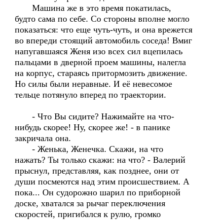
Машина же в это время покатилась,
будто сама по себе. Со стороны вполне могло
показаться: что еще чуть-чуть, и она врежется
во впереди стоящий автомобиль соседа! Вмиг
напугавшаяся Женя изо всех сил вцепилась
пальцами в дверной проем машины, налегла
на корпус, стараясь притормозить движение.
Но силы были неравные. И её невесомое
тельце потянуло вперед по траектории.
- Что Вы сидите? Нажимайте на что-
нибудь скорее! Ну, скорее же! - в панике
закричала она.
- Женька, Женечка. Скажи, на что
нажать? Ты только скажи: на что? - Валерий
прыснул, представляя, как позднее, они от
души посмеются над этим происшествием. А
пока... Он судорожно шарил по приборной
доске, хватался за рычаг переключения
скоростей, пригибался к рулю, громко