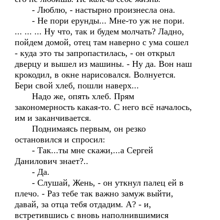
- Люблю, - настырно произнесла она.
- Не пори ерунды... Мне-то уж не пори.
... ... ... Ну что, так и будем молчать? Ладно,
пойдем домой, отец там наверно с ума сошел
- куда это ты запропастилась, - он открыл
дверцу и вышел из машины. - Ну да. Вон наш
крокодил, в окне нарисовался. Волнуется.
Бери свой хлеб, пошли наверх...
Надо же, опять хлеб. Прям
закономерность какая-то. С него всё началось,
им и заканчивается.
Поднимаясь первым, он резко
остановился и спросил:
- Так...ты мне скажи,...а Сергей
Данилович знает?..
- Да.
- Слушай, Жень, - он уткнул палец ей в
плечо. - Раз тебе так важно замуж выйти,
давай, за отца тебя отдадим. А? - и,
встретившись с вновь наполнившимися