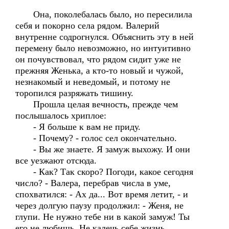
Она, поколебалась было, но пересилила
себя и покорно села рядом. Валерий
внутренне содрогнулся. Объяснить эту в ней
перемену было невозможно, но интуитивно
он почувствовал, что рядом сидит уже не
прежняя Женька, а кто-то новый и чужой,
незнакомый и неведомый, и потому не
торопился разряжать тишину.
Прошла целая вечность, прежде чем
послышалось хриплое:
- Я больше к вам не приду.
- Почему? - голос сел окончательно.
- Вы же знаете. Я замуж выхожу. И они
все уезжают отсюда.
- Как? Так скоро? Погоди, какое сегодня
число? - Валера, перебрав числа в уме,
спохватился: - Ах да... Вот время летит, - и
через долгую паузу продолжил: - Женя, не
глупи. Не нужно тебе ни в какой замуж! Ты
его не любишь. Не калечь себе жизнь.