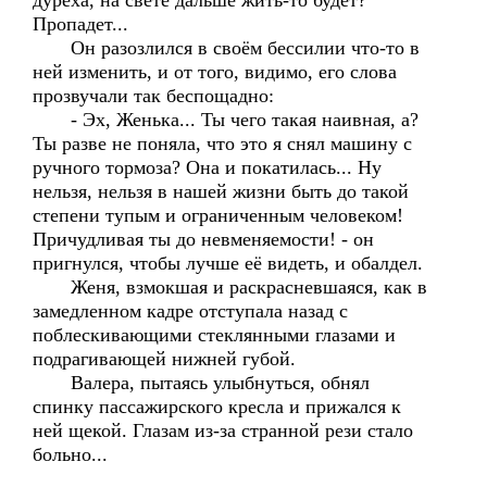
дуреха, на свете дальше жить-то будет?
Пропадет...
Он разозлился в своём бессилии что-то в
ней изменить, и от того, видимо, его слова
прозвучали так беспощадно:
- Эх, Женька... Ты чего такая наивная, а?
Ты разве не поняла, что это я снял машину с
ручного тормоза? Она и покатилась... Ну
нельзя, нельзя в нашей жизни быть до такой
степени тупым и ограниченным человеком!
Причудливая ты до невменяемости! - он
пригнулся, чтобы лучше её видеть, и обалдел.
Женя, взмокшая и раскрасневшаяся, как в
замедленном кадре отступала назад с
поблескивающими стеклянными глазами и
подрагивающей нижней губой.
Валера, пытаясь улыбнуться, обнял
спинку пассажирского кресла и прижался к
ней щекой. Глазам из-за странной рези стало
больно...