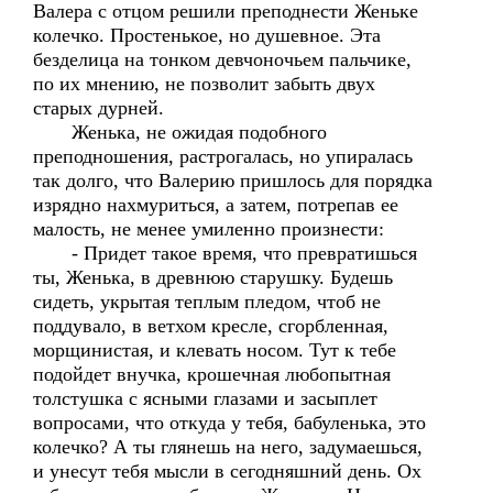
Валера с отцом решили преподнести Женьке
колечко. Простенькое, но душевное. Эта
безделица на тонком девчоночьем пальчике,
по их мнению, не позволит забыть двух
старых дурней.
Женька, не ожидая подобного
преподношения, растрогалась, но упиралась
так долго, что Валерию пришлось для порядка
изрядно нахмуриться, а затем, потрепав ее
малость, не менее умиленно произнести:
- Придет такое время, что превратишься
ты, Женька, в древнюю старушку. Будешь
сидеть, укрытая теплым пледом, чтоб не
поддувало, в ветхом кресле, сгорбленная,
морщинистая, и клевать носом. Тут к тебе
подойдет внучка, крошечная любопытная
толстушка с ясными глазами и засыплет
вопросами, что откуда у тебя, бабуленька, это
колечко? А ты глянешь на него, задумаешься,
и унесут тебя мысли в сегодняшний день. Ох