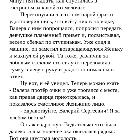
минут пятнадцать, как спустилась в
гастроном за какой-то мелочью.
Перекинувшись с отцом парой фраз и
удостоверившись, что всё у них в порядке,
Валера с ним попрощался, попросил передать
девчушке пламенный привет и, посвистывая,
весело сбежал по ступенькам. Уже сидя в
машине, он заметил возвращающуюся Женьку
и махнул ей рукой. Та тоже, различив за
лобовым стеклом его силуэт, переложила
сумку в левую руку и радостно помахала в
ответ.
Ну вот, и её увидел. Теперь можно ехать,
- Валера протёр очки и уже трогался с места,
как правая дверца приоткрылась, и
показалось счастливое Женькино лицо.
- Здравствуйте, Валерий Сергеевич! Я за
хлебом бегала!
Он аж вздрогнул. Ведь только что была
далеко, а в мгновенье ока оказалась рядом...
Вот она шустрая молодость.