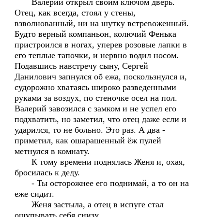
Валерий открыл своим ключом дверь.
Отец, как всегда, стоял у стены,
взволнованный, ни на шутку встревоженный.
Будто верный компаньон, колючий Фенька
пристроился в ногах, уперев розовые лапки в
его теплые тапочки, и нервно водил носом.
Подавшись навстречу сыну, Сергей
Данилович запнулся об ежа, поскользнулся и,
судорожно хватаясь широко разведенными
руками за воздух, по стеночке осел на пол.
Валерий завозился с замком и не успел его
подхватить, но заметил, что отец даже если и
ударился, то не больно. Это раз. А два -
приметил, как ошарашенный ёж пулей
метнулся в комнату.
К тому времени поднялась Женя и, охая,
бросилась к деду.
- Ты осторожнее его поднимай, а то он на
еже сидит.
Женя застыла, а отец в испуге стал
ощупывать себя снизу.