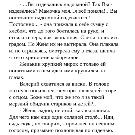
- ...Вы издевались надо мной? Так Вы -
издевались? Мамочка моя...я всё поняла!.. Вы
постоянно надо мной издеваетесь!
Постоянно... - она прижала к себе сумку с
хлебом, что до того болталась на руке, и
стояла теперь, как вкопанная. Слезы полились
градом. Но Женя их не вытирала. Она плакала
и, не отрываясь, смотрела ему в глаза, шепча
что-то хрипло-неразборчивое.
Женькин хрупкий мирок с только ей
понятными в нём идеалами крушился на
глазах.
Валерий схватился за виски. В голове
жахнуло посильнее, чем при последней ссоре
с отцом. Боже мой, что же это я за такой
мерзкий обидчик стариков и детей?..
- Женя, ладно, не стой, как вкопанная.
Для чего нам еще один соляной столб... Иди,
сядь сюда, поговорим, - произнёс он севшим
голосом, призывно похлопывая по сиденью.