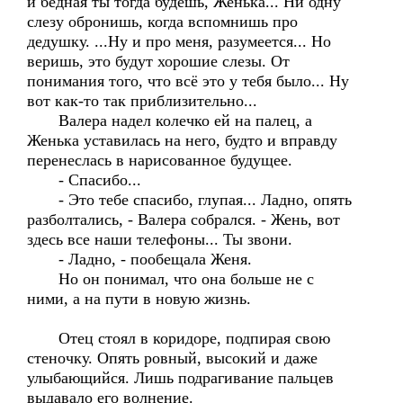
и бедная ты тогда будешь, Женька... Ни одну
слезу обронишь, когда вспомнишь про
дедушку. ...Ну и про меня, разумеется... Но
веришь, это будут хорошие слезы. От
понимания того, что всё это у тебя было... Ну
вот как-то так приблизительно...
Валера надел колечко ей на палец, а
Женька уставилась на него, будто и вправду
перенеслась в нарисованное будущее.
- Спасибо...
- Это тебе спасибо, глупая... Ладно, опять
разболтались, - Валера собрался. - Жень, вот
здесь все наши телефоны... Ты звони.
- Ладно, - пообещала Женя.
Но он понимал, что она больше не с
ними, а на пути в новую жизнь.
Отец стоял в коридоре, подпирая свою
стеночку. Опять ровный, высокий и даже
улыбающийся. Лишь подрагивание пальцев
выдавало его волнение.