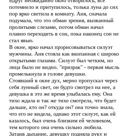
Вдруг неожиданно окно отворилось, все
потемнело и притупилось, толька луна до сих
пор ярко светила в комнату. Аня, сначала
подумала, что это обман зрения, вызванный
пролитыми слезами, потом обман начал
плавно переходить в сон, пока наконец сон не
стал явью.
В окне, ярко начал прорисовываться силуэт
мужчины. Аня стояла как вкопанная с широко
открытыми глазами. Силуэт был четким, но
лица было не видно. "призрак" - первая мысль
промелькнула в голове девушки.
Стоявший в окне дух, мерно пропускал через
себя лунный свет, он будто смотрел на нее, а
девушка в это же время улыбалась ему. Она
тихо ждала и так же тихо смотрела, что будет
дальше, кто он? откуда он? она точно знала,
что его не видела, однако этот силуэт, как ей
казалось, был очень близким ей человеком,
тем которого она очень сильно любила.
Затаив дыхание, девушку подняла руку и