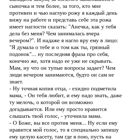
сыночка и тем более, за того, кто мне
противен и чью наглую рожу я каждый день
вижу на работе и представь себе эта рожа
имеет наглости сказать: "Анечка, как у тебя
дела без меня? Чем занималась вчера
вечером?". И надаже я нагло вру ему в лицо:
"Я думала о тебе и о том как ты, грязный
подонок"... ну последняя фраза про себя,
конечно же, хотя надо ее уже не скрывать.
Мам, ну что он тупые вопросы задает? Чем
люди вечером занимаются, будто он сам не
знает.
- Ну точная копия отца, - ехидно подметила
мама, - Он тебя любит, и ему надо знать, даже
ту мелочь, о которой он возможно
догадывается. Или ему просто нравится
слышать твой голос, - уточнила мама.
- О Боже, вы все против меня... Ну если ему
нравится мой голос, то я специально запишу
ему целую касету, там где я пою, пусть на