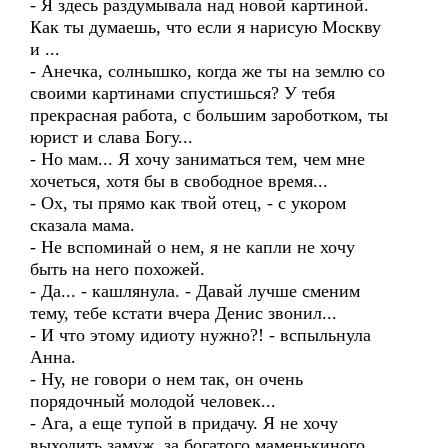
- Я здесь раздумывала над новой картиной.
Как ты думаешь, что если я нарисую Москву
и ...
- Анечка, солнышко, когда же ты на землю со
своими картинами спустишься? У тебя
прекрасная работа, с большим зароботком, ты
юрист и слава Богу...
- Но мам... Я хочу заниматься тем, чем мне
хочеться, хотя бы в свободное время...
- Ох, ты прямо как твой отец, - с укором
сказала мама.
- Не вспоминай о нем, я не капли не хочу
быть на него похожей.
- Да... - кашлянула. - Давай лучше сменим
тему, тебе кстати вчера Денис звонил...
- И что этому идиоту нужно?! - вспыльнула
Анна.
- Ну, не говори о нем так, он очень
порядочный молодой человек...
- Ага, а еще тупой в придачу. Я не хочу
выходить замуж, за богатого маменькиного