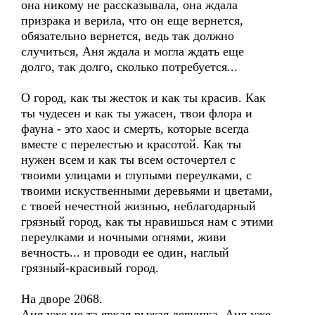
она никому не рассказывала, она ждала
призрака и верила, что он еще вернется,
обязательно вернется, ведь так должно
случиться, Аня ждала и могла ждать еще
долго, так долго, сколько потребуется...
О город, как ты жесток и как ты красив. Как
ты чудесен и как ты ужасен, твои флора и
фауна - это хаос и смерть, которые всегда
вместе с перелестью и красотой. Как ты
нужен всем и как ты всем осточертел с
твоими улицами и глупыми переулками, с
твоими искуственными деревьями и цветами,
с твоей нечестной жизнью, неблагодарный
грязный город, как ты нравишься нам с этими
переулками и ночными огнями, живи
вечность... и проводи ее один, наглый
грязный-красивый город.
На дворе 2068.
Аня уже не та яркая рыжая девушка, Аня уже