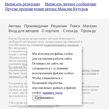
Написать рецензию
Написать личное сообщение
Другие произведения автора Максим Кутуров
Авторы
Произведения
Рецензии
Поиск
Магазин
Вход для авторов
О портале
Стихи.ру
Проза.ру
Портал Проза.ру предоставляет авторам возможность
свободной публикации своих литературных произведений в
сети Интернет на основании
пользовательского договора
.
Все авторские права на произведения принадлежат авторам
и охраняются
законом
. Перепечатка произведений возможна
Мы используем файлы cookie
только с согласия его автора, к которому вы можете
обратиться на его авторской странице. Ответственность за
для улучшения работы сайта.
тексты произведений авторы несут самостоятельно на
Оставаясь на сайте, вы
основании
правил публикации
и
законодательства
Российской Федерации
. Данные пользователей
соглашаетесь с условиями
обрабатываются на основании
Политики обработки персональных данных
.
использования файлов cookies.
Вы также можете посмотреть более подробную
информацию о портале
и
связаться с администрацией
.
Чтобы ознакомиться с
Политикой обработки
Ежедневная аудитория портала Проза.ру – порядка 100 тысяч
посетителей, которые в общей сумме просматривают более полумиллиона
персональных данных и файлов
страниц по данным счетчика посещаемости, который расположен справа
cookie,
нажмите здесь
.
от этого текста. В каждой графе указано по две цифры: количество
просмотров и количество посетителей.
Соглашаюсь
© Все права принадлежат авторам, 2000-2026. Портал работает под
эгидой
Российского союза писателей
.
18+