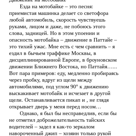
Езда на мотобайке – это песня:
приемистая машинка делает со светофора
любой автомобиль, скорость чувствуешь
руками, лицом и даже, не побоюсь этого
слова, задницей. Но в этом упоении и
опасность мотобайка – движение в Паттайе –
это тихий ужас. Мне есть с чем сравнить – я
ездил в бычьем траффике Москвы, в
дисциплинированной Европе, в броуновском
движении Ближнего Востока, но Паттайя…...
Вот пара примеров: еду, медленно пробираясь
через пробку, вдруг из щели между
автомобилями, под углом 90° к движению
выскакивает мотобайк и исчезает в другой
щели. Останавливается пикап и , не глядя
открывает дверь у меня перед носом…
Однако, я был бы несправедлив, если бы
не отметил доброжелательность тайских
водителей – задел я как-то зеркалом
навороченный джип – хозяин только рукой