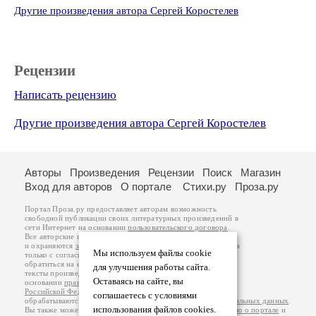
Другие произведения автора Сергей Коростелев
Рецензии
Написать рецензию
Другие произведения автора Сергей Коростелев
Авторы
Произведения
Рецензии
Поиск
Магазин
Вход для авторов
О портале
Стихи.ру
Проза.ру
Портал Проза.ру предоставляет авторам возможность
свободной публикации своих литературных произведений в
сети Интернет на основании
пользовательского договора
.
Все авторские права на произведения принадлежат авторам
и охраняются
законом
. Перепечатка произведений возможна
Мы используем файлы cookie
только с согласия его автора, к которому вы можете
обратиться на его авторской странице. Ответственность за
для улучшения работы сайта.
тексты произведений авторы несут самостоятельно на
Оставаясь на сайте, вы
основании
правил публикации
и
законодательства
Российской Федерации
. Данные пользователей
соглашаетесь с условиями
обрабатываются на основании
Политики обработки персональных данных
.
использования файлов cookies.
Вы также можете посмотреть более подробную
информацию о портале
и