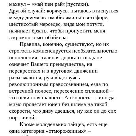
махнул – «май пен рай»(пустяки).
Другой случай: корячусь, пытаюсь втиснуться
между двумя автомобилями на светофоре,
шестисотый мерседес, видя мои потуги,
начинает ёрзать, чтобы пропустить меня
,скромного мотобайкера.
Правила, конечно, существуют, но их
строгость компенсируется необязательностью
исполнения - главная дорога отнюдь не
означает Вашего преимущества, на
перекрестках и в круговом движении
разъезжаются, руководствуясь
революционным правосознанием, езда по
встречной полосе, пересечение сплошной –
это невинная шалость. А скорость … иногда
мимо пролетает юнец без шлема на такой
скорости, что диву даешься, ну как он до сих
пор живой….
Кроме молоденьких тайцев, есть еще
одна категория «отмороженных» –