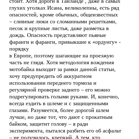
стоит. Хотя дороги в Таиланде , даже в самых
глухих уголках Исана, великолепны, есть ряд
опасностей, кроме обычных, общеизвестных
– сливные люки со сломанными решетками,
песок и крупные листья, даже разметка в
дождь. Опасность представляют пьяные
фаранги и фаранги, привыкшие к «ордунгу» -
порядку
в Европе, поэтому шагающие на проезжую
часть не глядя. Хотя методология вождения
мотобайка выходит за рамки данной статьи,
хочу предупредить об аккуратном
использовании переднего тормоза и
регулярной проверке заднего – его можно
подрегулировать голыми руками. И, конечно,
всегда ездить в шлеме и с защищенными
глазами. Разумеется, более дорогой шлем
лучше, но даже тот, что дают с прокатным
байком, защитит голову – я ради
эксперимента, пытался разбить его об асфальт
– не получилось, крепкий. А тем, кто