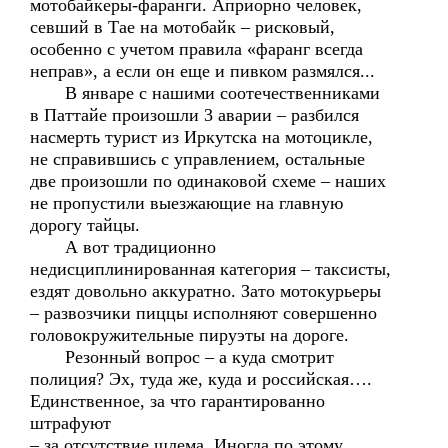
мотобайкеры-фаранги. Априорно человек,
севший в Тае на мотобайк – рисковый,
особенно с учетом правила «фаранг всегда
неправ», а если он еще и пивком размялся...
В январе с нашими соотечественниками
в Паттайе произошли 3 аварии – разбился
насмерть турист из Иркутска на мотоцикле,
не справившись с управлением, остальные
две произошли по одинаковой схеме – наших
не пропустили выезжающие на главную
дорогу тайцы.
А вот традиционно
недисциплинированная категория – таксисты,
ездят довольно аккуратно. Зато мотокурьеры
– развозчики пиццы исполняют совершенно
головокружительные пируэты на дороге.
Резонный вопрос – а куда смотрит
полиция? Эх, туда же, куда и российская….
Единственное, за что гарантированно
штрафуют
– за отсутствие шлема. Иногда по этому