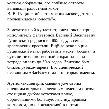
костюм оборванца, его солёные остроты
вызывали радостный хохот.
В. В. Гущинский - это мое шкидское детство,
послешкидская юность"».
Замечательный куплетист, клоун-эксцентрик,
исполнитель фельетонов Василий Васильевич
Гущинский родился в 1893 году, в семье
ярославских крестьян. Ещё до революции
Гущинский начал работать в маске «босяка» и
чуть ли не единственный сохранил её на
эстраде вплоть до 30-х годов. Зрителю был
близок рубаха-парень. Его сценический
псевдоним «ВасВас» стал его вторым именем.
Артист-эксцентрик смешил уже своим
внешним видом: наклеенным нелепым носом,
стоящими дыбом остатками волос,
обрамлявшими большую лысину, драным
костюмом, но с хризантемой в петлице.