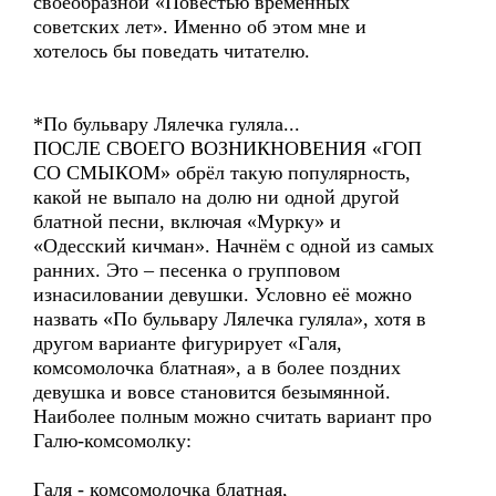
своеобразной «Повестью временных
советских лет». Именно об этом мне и
хотелось бы поведать читателю.
*По бульвару Лялечка гуляла...
ПОСЛЕ СВОЕГО ВОЗНИКНОВЕНИЯ «ГОП
СО СМЫКОМ» обрёл такую популярность,
какой не выпало на долю ни одной другой
блатной песни, включая «Мурку» и
«Одесский кичман». Начнём с одной из самых
ранних. Это – песенка о групповом
изнасиловании девушки. Условно её можно
назвать «По бульвару Лялечка гуляла», хотя в
другом варианте фигурирует «Галя,
комсомолочка блатная», а в более поздних
девушка и вовсе становится безымянной.
Наиболее полным можно считать вариант про
Галю-комсомолку:
Галя - комсомолочка блатная,