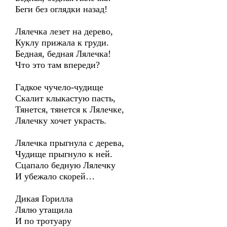
Беги без оглядки назад!
Лялечка лезет на дерево,
Куклу прижала к груди.
Бедная, бедная Лялечка!
Что это там впереди?
Гадкое чучело-чудище
Скалит клыкастую пасть,
Тянется, тянется к Лялечке,
Лялечку хочет украсть.
Лялечка прыгнула с дерева,
Чудище прыгнуло к ней.
Сцапало бедную Лялечку
И убежало скорей…
Дикая Горилла
Лялю утащила
И по тротуару