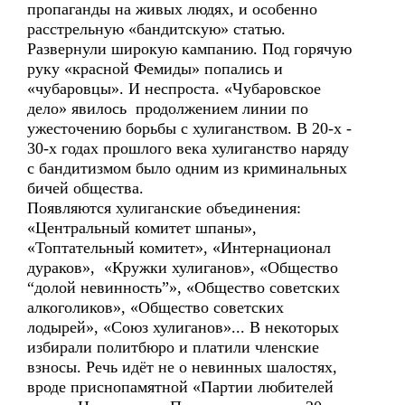
пропаганды на живых людях, и особенно
расстрельную «бандитскую» статью.
Развернули широкую кампанию. Под горячую
руку «красной Фемиды» попались и
«чубаровцы». И неспроста. «Чубаровское
дело» явилось продолжением линии по
ужесточению борьбы с хулиганством. В 20-х -
30-х годах прошлого века хулиганство наряду
с бандитизмом было одним из криминальных
бичей общества.
Появляются хулиганские объединения:
«Центральный комитет шпаны»,
«Топтательный комитет», «Интернационал
дураков», «Кружки хулиганов», «Общество
“долой невинность”», «Общество советских
алкоголиков», «Общество советских
лодырей», «Союз хулиганов»... В некоторых
избирали политбюро и платили членские
взносы. Речь идёт не о невинных шалостях,
вроде приснопамятной «Партии любителей