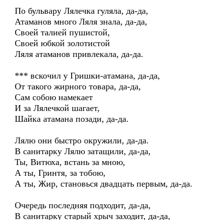
По бульвару Лялечка гуляла, да-да,
Атаманов много Ляля знала, да-да,
Своей талией пушистой,
Своей юбкой золотистой
Ляля атаманов привлекала, да-да.
*** вскочил у Гришки-атамана, да-да,
От такого жирного товара, да-да,
Сам собою намекает
И за Лялечкой шагает,
Шайка атамана позади, да-да.
Лялю они быстро окружили, да-да.
В санитарку Лялю затащили, да-да,
Ты, Витюха, встань за мною,
А ты, Гринтя, за тобою,
А ты, Жир, становься двадцать первым, да-да.
Очередь последняя подходит, да-да,
В санитарку старый хрыч заходит, да-да,