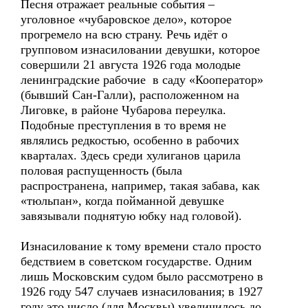
Песня отражает реальные события –
уголовное «чубаровское дело», которое
прогремело на всю страну. Речь идёт о
групповом изнасиловании девушки, которое
совершили 21 августа 1926 года молодые
ленинградские рабочие в саду «Кооператор»
(бывший Сан-Галли), расположенном на
Лиговке, в районе Чубарова переулка.
Подобные преступления в то время не
являлись редкостью, особенно в рабочих
кварталах. Здесь среди хулиганов царила
половая распущенность (была
распространена, например, такая забава, как
«тюльпан», когда пойманной девушке
завязывали поднятую юбку над головой).
Изнасилование к тому времени стало просто
бедствием в советском государстве. Одним
лишь Московским судом было рассмотрено в
1926 году 547 случаев изнасилования; в 1927
году это число (для Москвы) увеличилось до