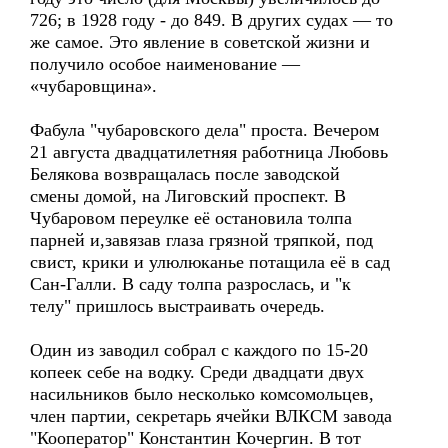
726; в 1928 году - до 849. В других судах — то
же самое. Это явление в советской жизни и
получило особое наименование —
«чубаровщина».
Фабула "чубаровского дела" проста. Вечером
21 августа двадцатилетняя работница Любовь
Белякова возвращалась после заводской
смены домой, на Лиговский проспект. В
Чубаровом переулке её остановила толпа
парней и,завязав глаза грязной тряпкой, под
свист, крики и улюлюканье потащила её в сад
Сан-Галли. В саду толпа разрослась, и "к
телу" пришлось выстраивать очередь.
Один из заводил собрал с каждого по 15-20
копеек себе на водку. Среди двадцати двух
насильников было несколько комсомольцев,
член партии, секретарь ячейки ВЛКСМ завода
"Кооператор" Константин Кочергин. В тот