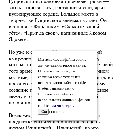
Гущинский использовал цирковые трюки —
загорающиеся глаза, светящиеся уши, ярко
пульсирующее сердце. Большое место в
творчестве Гущинского занимал куплет. Он
исполнял «Фонарики», «Скажите вашей
тёте», «Прыг да скок», написанные Яковом
Ядовым.
Но уже к середине 30-х годов Гущинский
вынужден расстаться с маской «босяка»,
Мы используем файлы cookie
которая шла вразрез с официальной эстетикой
для улучшения работы сайта.
того времени. Он стал выступать в обычном
Оставаясь на сайте, вы
костюме, читать фельетоны от своего лица, но
соглашаетесь с условиями
прежнего успеха не имел. Именно поэтому
использования файлов cookies.
Чтобы ознакомиться с
создание песни можно датировать временем
Политикой обработки
между второй половиной 20-х и первой
персональных данных и файлов
половиной 30-х годов.
cookie,
нажмите здесь
.
Соглашаюсь
Возможно, куплеты первоначально были
предназначены для исполнения со сцены
дуэтом Гущинский – Ильинский, на что