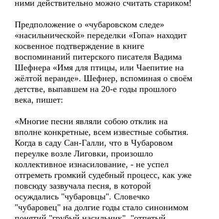
ними действительно можно считать стариком!
Предположение о «чубаровском следе»
«насильнической» переделки «Гопа» находит
косвенное подтверждение в книге
воспоминаний питерского писателя Вадима
Шефнера «Имя для птицы, или Чаепитие на
жёлтой веранде». Шефнер, вспоминая о своём
детстве, выпавшем на 20-е годы прошлого
века, пишет:
«Многие песни являли собою отклик на
вполне конкретные, всем известные события.
Когда в саду Сан-Галли, что в Чубаровом
переулке возле Лиговки, произошло
коллективное изнасилование, - не успел
отгреметь громкий судебный процесс, как уже
повсюду зазвучала песня, в которой
осуждались "чубаровцы". Словечко
"чубаровец" на долгие годы стало синонимом
понятий "грубый насильник", "отпетый