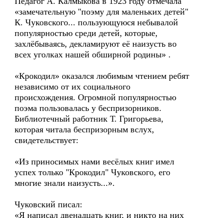
Педагог А. Калмыкова в 1923 году отмечала
«замечательную "поэму для маленьких детей"
К. Чуковского... пользующуюся небывалой
популярностью среди детей, которые,
захлёбываясь, декламируют её наизусть во
всех уголках нашей обширной родины» .
«Крокодил» оказался любимым чтением ребят
независимо от их социального
происхождения. Огромной популярностью
поэма пользовалась у беспризорников.
Библиотечный работник Т. Григорьева,
которая читала беспризорным вслух,
свидетельствует:
«Из приносимых нами весёлых книг имел
успех только "Крокодил" Чуковского, его
многие знали наизусть...».
Чуковский писал:
«Я написал двенадцать книг, и никто на них