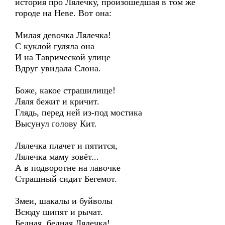
история про Лялечку, произошедшая в том же
городе на Неве. Вот она:
Милая девочка Лялечка!
С куклой гуляла она
И на Таврической улице
Вдруг увидала Слона.
Боже, какое страшилище!
Ляля бежит и кричит.
Глядь, перед ней из-под мостика
Высунул голову Кит.
Лялечка плачет и пятится,
Лялечка маму зовёт...
А в подворотне на лавочке
Страшный сидит Бегемот.
Змеи, шакалы и буйволы
Всюду шипят и рычат.
Бедная, бедная Лялечка!