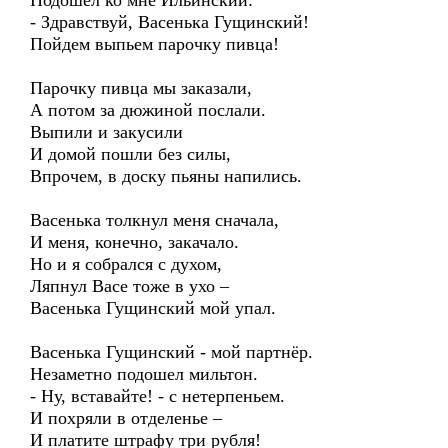
Подошел ко мне Ильинский:
- Здравствуй, Васенька Гущинский!
Пойдем выпьем парочку пивца!
Парочку пивца мы заказали,
А потом за дюжиной послали.
Выпили и закусили
И домой пошли без силы,
Впрочем, в доску пьяны напились.
Васенька толкнул меня сначала,
И меня, конечно, закачало.
Но и я собрался с духом,
Ляпнул Васе тоже в ухо –
Васенька Гущинский мой упал.
Васенька Гущинский - мой партнёр.
Незаметно подошел мильтон.
- Ну, вставайте! - с нетерпеньем.
И похряли в отделенье –
И платите штрафу три рубля!